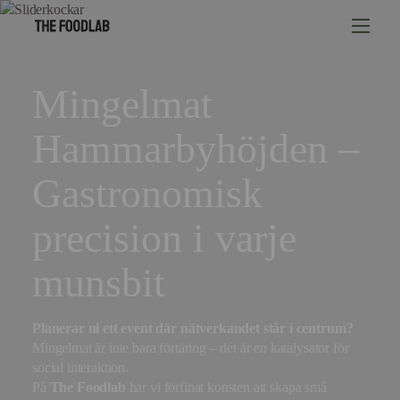
Mingelmat
Hammarbyhöjden –
Gastronomisk
precision i varje
munsbit
Planerar ni ett event där nätverkandet står i centrum?
Mingelmat är inte bara förtäring – det är en katalysator för
social interaktion.
På
The Foodlab
har vi förfinat konsten att skapa små