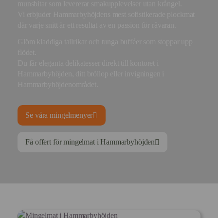
munsbitar som levererar smakupplevelser utan krångel.
Vi erbjuder Hammarbyhöjdens mest sofistikerade plockmat
där varje snitt är ett resultat av en passion för råvaran.
Glöm kladdiga tallrikar och tunga bufféer som stoppar upp
flödet.
Du får eleganta delikatesser direkt till kontoret i
Hammarbyhöjden, ditt bröllop eller invigningen i
Hammarbyhöjdenområdet.
Se våra mingelmenyer
Få offert för mingelmat i Hammarbyhöjden