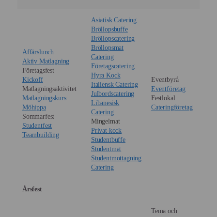
Asiatisk Catering
Bröllopsbuffe
Bröllopscatering
Bröllopsmat
Affärslunch
Catering
Aktiv Matlagning
Företagscatering
Företagsfest
Hyra Kock
Kickoff
Eventbyrå
Italiensk Catering
Matlagningsaktivitet
Eventföretag
Julbordscatering
Matlagningskurs
Festlokal
Libanesisk
Möhippa
Cateringföretag
Catering
Sommarfest
Mingelmat
Studentfest
Privat kock
Teambuilding
Studentbuffe
Studentmat
Studentmottagning
Catering
Årsfest
Tema och