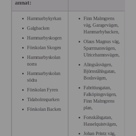
annat:
Hammarbykyrkan
Finn Malmgrens
väg, Garagevägen,
Galgbacken
Hammarbybacken,
Hammarbyskogen
Olaus Magnus väg,
Förskolan Skogen
Sparrmansvägen,
Ulricehamnsvägen,
Hammarbyskolan
norra
Alingsåsvägen,
Björnståhlsgatan,
Hammarbyskolan
Boråsvägen,
södra
Fabritiusgatan,
Förskolan Fyren
Falköpingsvägen,
Tidaholmsparken
Finn Malmgrens
plan,
Förskolan Backen
Forsskålsgatan,
Hasselquistvägen,
Johan Printz väg,