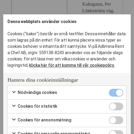
Kalmgatan, Per
Lindeströms väg,
Petrejusvägen,
Denna webbplats använder cookies
Solandergatan,
SParfvenfeltsgatan,
Cookies ("kakor") består av små textfiler. Dessa innehåller data
Sten Bergmans väg,
som lagras på din enhet. För att kunna placera vissa typer av
cookies behöver vi inhämta ditt samtycke. Vi på Adlimina Rent
Thunbergsgatan,
a Chef AB, orgnr. 559138-8243 använder oss av följande slags
Tidaholmsvägen,
cookies. För att läsa mer om vilka cookies vi använder och
Wahlbergsgatan,
lagringstid,
klicka här för att komma till vår cookiepolicy.
Åkerbladsgatan,
Lidköpingsvägen,
Hantera dina cookieinställningar
Nathorstvägen, etc
Nödvändi
Nödvändiga cookies
cookies
Markera
kryssruta
för
Cookies
Cookies för statistik
att
för
Markera
samtycka
statistik
för
till
Cookies
Cookies för annonsmätning
kryssruta
att
användning
för
Markera
samtycka
av
annonsmä
för
till
Cookies
ALLT DU BEHÖVER VETA FÖR ATT PLANERA ETT
Nödvändiga
Cookies för personlig annonsmätning
kryssruta