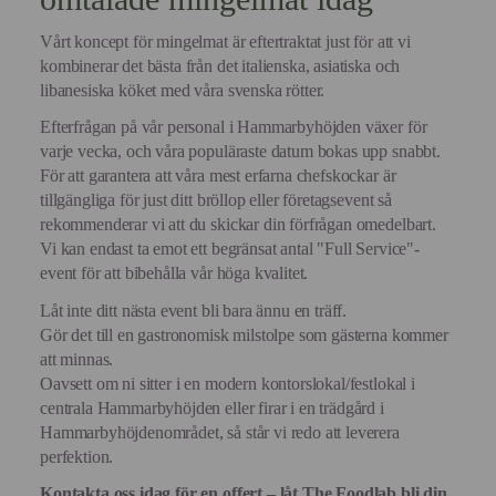
Vårt koncept för mingelmat är eftertraktat just för att vi
kombinerar det bästa från det italienska, asiatiska och
libanesiska köket med våra svenska rötter.
Efterfrågan på vår personal i Hammarbyhöjden växer för
varje vecka, och våra populäraste datum bokas upp snabbt.
För att garantera att våra mest erfarna chefskockar är
tillgängliga för just ditt bröllop eller företagsevent så
rekommenderar vi att du skickar din förfrågan omedelbart.
Vi kan endast ta emot ett begränsat antal "Full Service"-
event för att bibehålla vår höga kvalitet.
Låt inte ditt nästa event bli bara ännu en träff.
Gör det till en gastronomisk milstolpe som gästerna kommer
att minnas.
Oavsett om ni sitter i en modern kontorslokal/festlokal i
centrala Hammarbyhöjden eller firar i en trädgård i
Hammarbyhöjdenområdet, så står vi redo att leverera
perfektion.
Kontakta oss idag för en offert – låt The Foodlab bli din