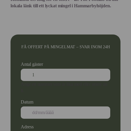
lokala länk till ett lyckat mingel i Hammarbyhöjden.
FÅ OFFERT PÅ MINGELMAT – SVAR INOM 24H
Antal gäster
Ange ett nummer som är lika med eller större än
1
.
Datum
Adress