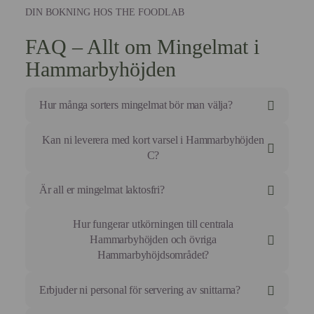
DIN BOKNING HOS THE FOODLAB
FAQ – Allt om Mingelmat i
Hammarbyhöjden
Hur många sorters mingelmat bör man välja?
För ett lyckat mingel rekommenderar vi en mix av 4–6
Kan ni leverera med kort varsel i Hammarbyhöjden
olika sorter. Det ger en bra bredd utan att göra buffén
C?
rörig.
Vi gör vårt bästa!
Är all er mingelmat laktosfri?
Men för att garantera kvaliteten på våra handgjorda
snittar rekommenderar vi minst 3 dagars
Vi kan anpassa de flesta av våra recept.
Hur fungerar utkörningen till centrala
framförhållning.
Fråga oss vid bokning så skräddarsyr vi en meny som
Hammarbyhöjden och övriga
fungerar för hela sällskapet.
Hammarbyhöjdsområdet?
Vi levererar med kylbil direkt till din dörr oavsett var i
Erbjuder ni personal för servering av snittarna?
området.