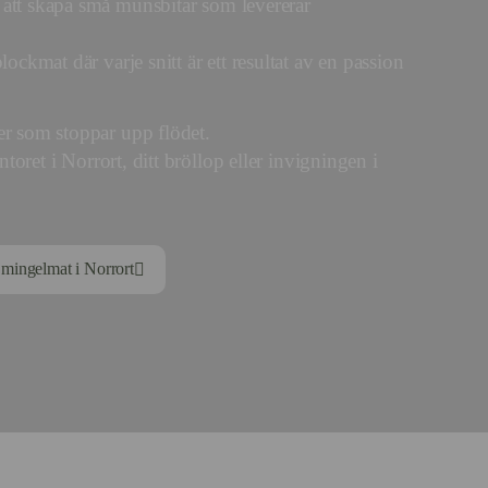
 att skapa små munsbitar som levererar
ockmat där varje snitt är ett resultat av en passion
er som stoppar upp flödet.
ntoret i Norrort, ditt bröllop eller invigningen i
r mingelmat i Norrort