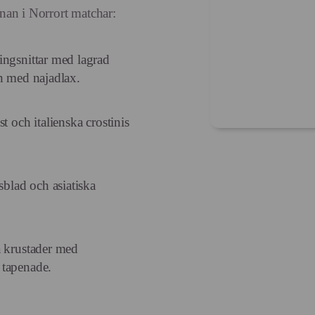
nan i Norrort matchar:
ingsnittar med lagrad
n med najadlax.
t och italienska crostinis
sblad och asiatiska
a krustader med
 tapenade.