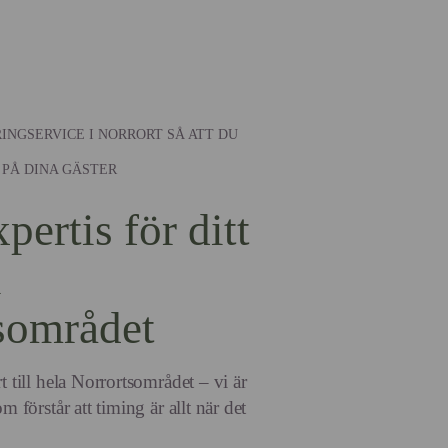
RINGSERVICE I NORRORT SÅ ATT DU
 PÅ DINA GÄSTER
pertis för ditt
i
sområdet
t till hela Norrortsområdet – vi är
m förstår att timing är allt när det