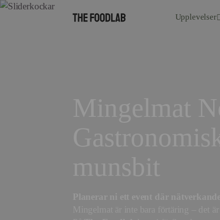
Upplevelser
Mingelmat No
Gastronomisk 
munsbit
Planerar ni ett event där nätverkande
Mingelmat är inte bara förtäring – det är 