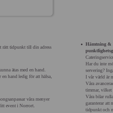
Hämtning & l
t rätt tidpunkt till din adress
punktlighetsg
Cateringservice
Har du inte mö
 kunna ätas med en hand.
servering? Ing
r en hand ledig för att hälsa,
I vår värld är 
Våra avancerad
timmar, vilket 
Våra bilar rull
säsongsanpassar våra menyer
garanterar att 
itt event i Norrort.
tidpunkt och m