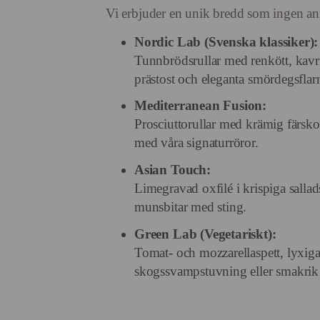
Vi erbjuder en unik bredd som ingen an
Nordic Lab (Svenska klassiker):
Tunnbrödsrullar med renkött, kavr
prästost och eleganta smördegsflar
Mediterranean Fusion:
Prosciuttorullar med krämig färskos
med våra signaturröror.
Asian Touch:
Limegravad oxfilé i krispiga sallad
munsbitar med sting.
Green Lab (Vegetariskt):
Tomat- och mozzarellaspett, lyxig
skogssvampstuvning eller smakrik