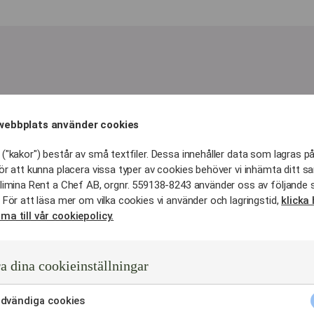
LIDERS – HANDPLOCKADE FAVORITER FÖR VARJE SMAKPALETT
webbplats använder cookies
v mingelmat för ditt eve
("kakor") består av små textfiler. Dessa innehåller data som lagras på
ör att kunna placera vissa typer av cookies behöver vi inhämta ditt s
ska själen
limina Rent a Chef AB, orgnr. 559138-8243 använder oss av följande 
 För att läsa mer om vilka cookies vi använder och lagringstid,
klicka 
ella firanden i Norrort.
ma till vår cookiepolicy.
d, kavringsnittar med prästost och klassiska laxsnittar med 
us
a dina cookieinställningar
fikon eller krispiga flarn med najadlax. Det perfekta valet fö
dvändiga cookies