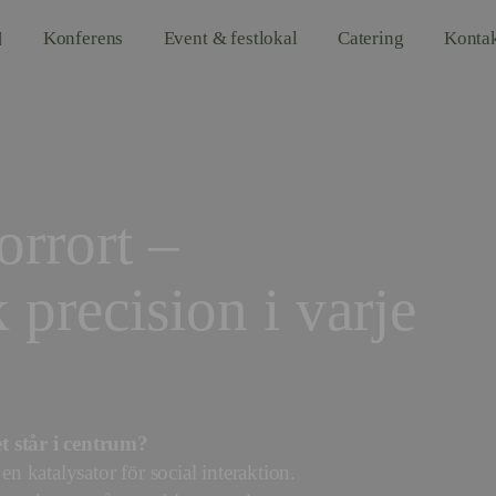
Konferens
Event & festlokal
Catering
Konta
rrort –
precision i varje
t står i centrum?
en katalysator för social interaktion.