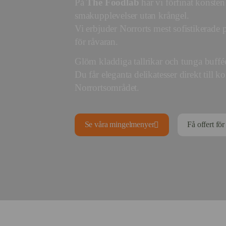
På
The Foodlab
har vi förfinat konsten
smakupplevelser utan krångel.
Vi erbjuder Norrorts mest sofistikerade pl
för råvaran.
Glöm kladdiga tallrikar och tunga buffé
Du får eleganta delikatesser direkt till ko
Norrortsområdet.
Se våra mingelmenyer
Få offert fö