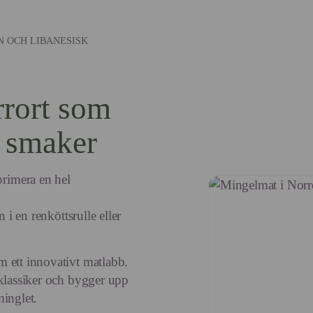
ON OCH LIBANESISK
rort som
s smaker
rimera en hel
 i en renköttsrulle eller
 ett innovativt matlabb.
 klassiker och bygger upp
minglet.