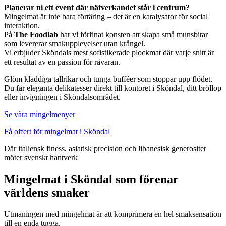
Planerar ni ett event där nätverkandet står i centrum?
Mingelmat är inte bara förtäring – det är en katalysator för social
interaktion.
På
The Foodlab
har vi förfinat konsten att skapa små munsbitar
som levererar smakupplevelser utan krångel.
Vi erbjuder Sköndals mest sofistikerade plockmat där varje snitt är
ett resultat av en passion för råvaran.
Glöm kladdiga tallrikar och tunga bufféer som stoppar upp flödet.
Du får eleganta delikatesser direkt till kontoret i Sköndal, ditt bröllop
eller invigningen i Sköndalsområdet.
Se våra mingelmenyer
Få offert för mingelmat i Sköndal
Där italiensk finess, asiatisk precision och libanesisk generositet
möter svenskt hantverk
Mingelmat i Sköndal som förenar
världens smaker
Utmaningen med mingelmat är att komprimera en hel smaksensation
till en enda tugga.