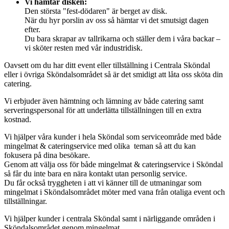
Vi hämtar disken:
Den största "fest-dödaren" är berget av disk.
När du hyr porslin av oss så hämtar vi det smutsigt dagen
efter.
Du bara skrapar av tallrikarna och ställer dem i våra backar –
vi sköter resten med vår industridisk.
Oavsett om du har ditt event eller tillställning i Centrala Sköndal
eller i övriga Sköndalsområdet så är det smidigt att låta oss sköta din
catering.
Vi erbjuder även hämtning och lämning av både catering samt
serveringspersonal för att underlätta tillställningen till en extra
kostnad.
Vi hjälper våra kunder i hela Sköndal som serviceområde med både
mingelmat & cateringservice med olika teman så att du kan
fokusera på dina besökare.
Genom att välja oss för både mingelmat & cateringservice i Sköndal
så får du inte bara en nära kontakt utan personlig service.
Du får också tryggheten i att vi känner till de utmaningar som
mingelmat i Sköndalsområdet möter med vana från otaliga event och
tillställningar.
Vi hjälper kunder i centrala Sköndal samt i närliggande områden i
Sköndalsområdet genom mingelmat.