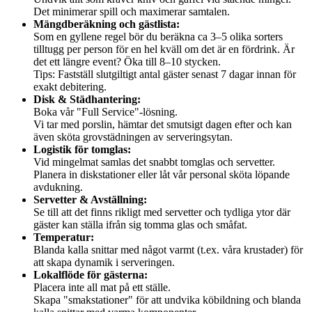
Det minimerar spill och maximerar samtalen.
Mängdberäkning och gästlista:
Som en gyllene regel bör du beräkna ca 3–5 olika sorters
tilltugg per person för en hel kväll om det är en fördrink. Är
det ett längre event? Öka till 8–10 stycken.
Tips: Fastställ slutgiltigt antal gäster senast 7 dagar innan för
exakt debitering.
Disk & Städhantering:
Boka vår "Full Service"-lösning.
Vi tar med porslin, hämtar det smutsigt dagen efter och kan
även sköta grovstädningen av serveringsytan.
Logistik för tomglas:
Vid mingelmat samlas det snabbt tomglas och servetter.
Planera in diskstationer eller låt vår personal sköta löpande
avdukning.
Servetter & Avställning:
Se till att det finns rikligt med servetter och tydliga ytor där
gäster kan ställa ifrån sig tomma glas och småfat.
Temperatur:
Blanda kalla snittar med något varmt (t.ex. våra krustader) för
att skapa dynamik i serveringen.
Lokalflöde för gästerna:
Placera inte all mat på ett ställe.
Skapa "smakstationer" för att undvika köbildning och blanda