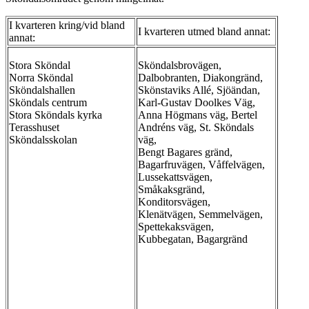
I kvarteren kring/vid bland
I kvarteren utmed bland annat:
annat:
Stora Sköndal
Sköndalsbrovägen,
Norra Sköndal
Dalbobranten, Diakongränd,
Sköndalshallen
Skönstaviks Allé, Sjöändan,
Sköndals centrum
Karl-Gustav Doolkes Väg,
Stora Sköndals kyrka
Anna Högmans väg, Bertel
Terasshuset
Andréns väg, St. Sköndals
Sköndalsskolan
väg,
Bengt Bagares gränd,
Bagarfruvägen, Våffelvägen,
Lussekattsvägen,
Småkaksgränd,
Konditorsvägen,
Klenätvägen, Semmelvägen,
Spettekaksvägen,
Kubbegatan, Bagargränd