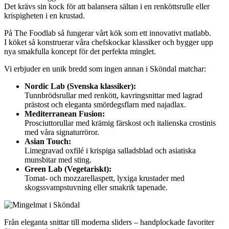
Det krävs sin kock för att balansera sältan i en renköttsrulle eller
krispigheten i en krustad.
På The Foodlab så fungerar vårt kök som ett innovativt matlabb.
I köket så konstruerar våra chefskockar klassiker och bygger upp
nya smakfulla koncept för det perfekta minglet.
Vi erbjuder en unik bredd som ingen annan i Sköndal matchar:
Nordic Lab (Svenska klassiker):
Tunnbrödsrullar med renkött, kavringsnittar med lagrad
prästost och eleganta smördegsflarn med najadlax.
Mediterranean Fusion:
Prosciuttorullar med krämig färskost och italienska crostinis
med våra signaturröror.
Asian Touch:
Limegravad oxfilé i krispiga salladsblad och asiatiska
munsbitar med sting.
Green Lab (Vegetariskt):
Tomat- och mozzarellaspett, lyxiga krustader med
skogssvampstuvning eller smakrik tapenade.
Från eleganta snittar till moderna sliders – handplockade favoriter