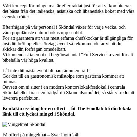
Vårt koncept för mingelmat är eftertraktat just för att vi kombinerar
det bästa från det italienska, asiatiska och libanesiska köket med våra
svenska rötter.
Efterfrågan på vår personal i Sköndal växer för varje vecka, och
våra populäraste datum bokas upp snabbt.
För att garantera att våra mest erfarna chefskockar är tillgängliga för
just ditt bröllop eller företagsevent så rekommenderar vi att du
skickar din förfrågan omedelbart.
Vi kan endast ta emot ett begränsat antal "Full Service"-event för att
bibehålla vår höga kvalitet.
Låt inte ditt nästa event bli bara ännu en träff.
Gör det till en gastronomisk milstolpe som gästerna kommer att
minnas.
Oavsett om ni sitter i en modern kontorslokal/festlokal i centrala
Sköndal eller firar i en trädgård i Sköndalsområdet, så står vi redo att
leverera perfektion.
Kontakta oss idag för en offert – låt The Foodlab bli din lokala
länk till ett lyckat mingel i Sköndal.
Få offert på mingelmat – Svar inom 24h