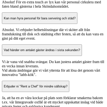
Absolut! För en extra touch av lyx kan vår personal cirkulera med
faten bland gästerna i hela Sköndalsområdet.
Kan man hyra personal för bara servering och städ?
Absolut. Vi erbjuder helhetslösningar där vi sköter allt från
framdukning till disk och städning efter festen, så att du kan vara en
gäst på ditt eget event.
Vad händer om antalet gäster ändras i sista sekunden?
Vi är vana vid snabba svängar. Du kan justera antalet gäster fram till
en vecka innan leverans.
Vid akuta ändringar gör vi vårt yttersta för att lösa det genom vårt
innovativa "labb-kök".
Erbjuder ni "Rent a Chef" för mindre sällskap?
Ja, att ha en av våra kockar på plats som förklarar smakerna bakom
t.ex. vår limegravade oxfilé är ett mycket uppskattat inslag vid både
privata fester och exklusiva kundevent.