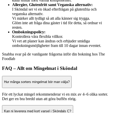
kalla snittar med varma komponenter.
Allergier, Glutenfritt samt Veganska alternativ:
I Sköndal ser vi en ökad efterfrågan på glutenfria och
veganska alternativ.
Vi märker allt tydligt så att alla känner sig trygga.
Glöm inte att fråga dina gäster i tid för detta, så ordnar vi
resten.
Ombokningspolicy:
Kontrollera våra flexibla villkor.
Vi vet att planer kan ändras och erbjuder smidiga
ombokningsmöjligheter fram till 10 dagar innan eventet.
Snabba svar på de vanligaste frågorna inför din bokning hos The
Foodlab
FAQ – Allt om Mingelmat i Sköndal
Hur många sorters mingelmat bör man välja?
För ett lyckat mingel rekommenderar vi en mix av 4–6 olika sorter.
Det ger en bra bredd utan att göra buffén rörig.
Kan ni leverera med kort varsel i Sköndals C?