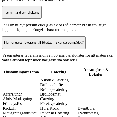
Tar ni hand om disken?
Ja! Om ni hyr porslin eller glas av oss så hämtar vi allt smutsigt.
Ingen disk, inget krångel – bara ren matglädje.
Hur fungerar leverans till företag i Sköndalsområdet?
Vi garanterar leverans inom ett 30-minutersfönster för att maten ska
vara i absolut toppskick när gästerna anländer.
Arrangörer &
Tillställningar/Tema
Catering
Lokaler
Asiatisk Catering
Bröllopsbuffe
Bröllopscatering
Affärslunch
Bröllopsmat
Aktiv Matlagning
Catering
Företagsfest
Företagscatering
Kickoff
Hyra Kock
Eventbyrå
Matlagningsaktivitet
Italiensk Catering
Eventföretag