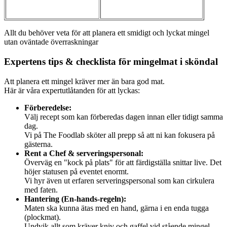
Allt du behöver veta för att planera ett smidigt och lyckat mingel
utan oväntade överraskningar
Expertens tips & checklista för mingelmat i sköndal
Att planera ett mingel kräver mer än bara god mat.
Här är våra expertutlåtanden för att lyckas:
Förberedelse:
Välj recept som kan förberedas dagen innan eller tidigt samma
dag.
Vi på The Foodlab sköter all prepp så att ni kan fokusera på
gästerna.
Rent a Chef & serveringspersonal:
Överväg en "kock på plats" för att färdigställa snittar live. Det
höjer statusen på eventet enormt.
Vi hyr även ut erfaren serveringspersonal som kan cirkulera
med faten.
Hantering (En-hands-regeln):
Maten ska kunna ätas med en hand, gärna i en enda tugga
(plockmat).
Undvik allt som kräver kniv och gaffel vid stående mingel.