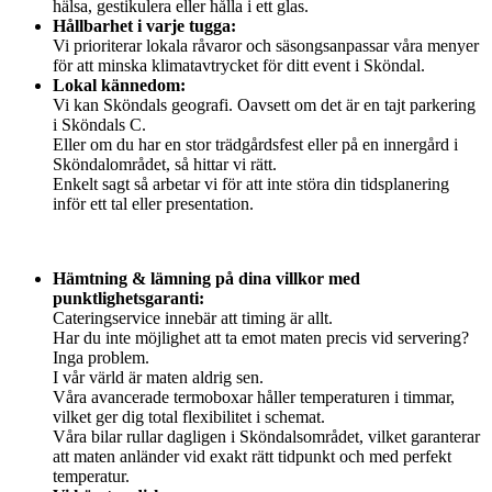
hälsa, gestikulera eller hålla i ett glas.
Hållbarhet i varje tugga:
Vi prioriterar lokala råvaror och säsongsanpassar våra menyer
för att minska klimatavtrycket för ditt event i Sköndal.
Lokal kännedom:
Vi kan Sköndals geografi. Oavsett om det är en tajt parkering
i Sköndals C.
Eller om du har en stor trädgårdsfest eller på en innergård i
Sköndalområdet, så hittar vi rätt.
Enkelt sagt så arbetar vi för att inte störa din tidsplanering
inför ett tal eller presentation.
Hämtning & lämning på dina villkor med
punktlighetsgaranti:
Cateringservice innebär att timing är allt.
Har du inte möjlighet att ta emot maten precis vid servering?
Inga problem.
I vår värld är maten aldrig sen.
Våra avancerade termoboxar håller temperaturen i timmar,
vilket ger dig total flexibilitet i schemat.
Våra bilar rullar dagligen i Sköndalsområdet, vilket garanterar
att maten anländer vid exakt rätt tidpunkt och med perfekt
temperatur.