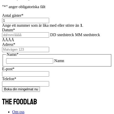
”
*
” anger obligatoriska fält
Antal gäster
*
Ange ett nummer som är lika med eller större än
1
.
Datum
*
DD snedstreck MM snedstreck
ÅÅÅÅ
Adress
*
Namn
*
Namn
E-post
*
Telefon
*
Boka din mingelmat nu
Om oss