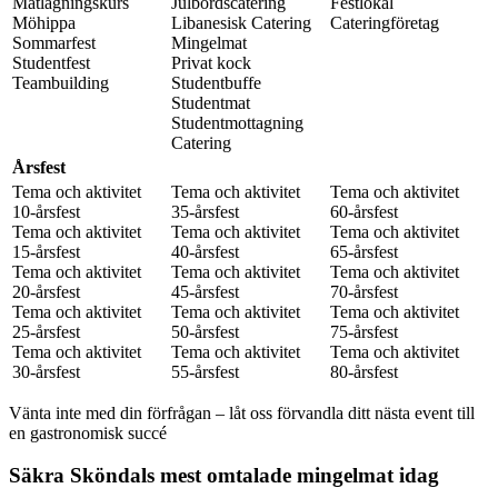
Matlagningskurs
Julbordscatering
Festlokal
Möhippa
Libanesisk Catering
Cateringföretag
Sommarfest
Mingelmat
Studentfest
Privat kock
Teambuilding
Studentbuffe
Studentmat
Studentmottagning
Catering
Årsfest
Tema och aktivitet
Tema och aktivitet
Tema och aktivitet
10-årsfest
35-årsfest
60-årsfest
Tema och aktivitet
Tema och aktivitet
Tema och aktivitet
15-årsfest
40-årsfest
65-årsfest
Tema och aktivitet
Tema och aktivitet
Tema och aktivitet
20-årsfest
45-årsfest
70-årsfest
Tema och aktivitet
Tema och aktivitet
Tema och aktivitet
25-årsfest
50-årsfest
75-årsfest
Tema och aktivitet
Tema och aktivitet
Tema och aktivitet
30-årsfest
55-årsfest
80-årsfest
Vänta inte med din förfrågan – låt oss förvandla ditt nästa event till
en gastronomisk succé
Säkra Sköndals mest omtalade mingelmat idag