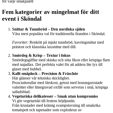
för varje smakpalett
Fem kategorier av mingelmat för ditt
event i Sköndal
Snittar & Tunnbröd – Den nordiska själen
Våra mest populära val för traditionella firanden i Sköndal.
Favoriter:
Renkött på mjukt tunnbröd, kavringsnittar med
prästost och klassiska laxsnittar med dill.
Smördeg & Krisp – Textur i fokus
Smördegsgifflar med skinka och söta fikon eller krispiga flarn
med najadlax. Det perfekta valet för att addera lite lyx till
glaset med bubbel.
Kallt småplock – Precision & Fräschör
Här glänser vår tekniska skicklighet.
Prosciuttorullar med färskost, getost med honungsrostade
valnötter eller limegravad oxfilé som serveras i små, krispiga
salladsblad.
Vegetariska delikatesser – Smak utan kompromiss
Vi gör vegetariskt till festens höjdpunkt.
Från krustader med krämig svampstuvning till smakrika
tomatspett och tapenader som exploderar av