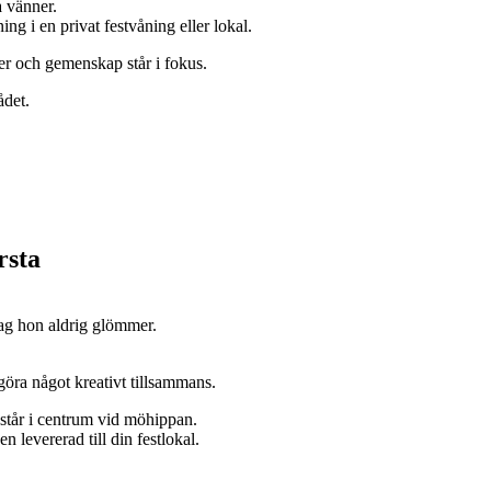
 vänner.
g i en privat festvåning eller lokal.
er och gemenskap står i fokus.
ådet.
rsta
 dag hon aldrig glömmer.
göra något kreativt tillsammans.
 står i centrum vid möhippan.
n levererad till din festlokal.