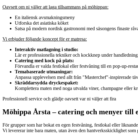
Oavsett om ni väljer att laga tillsammans på möhippan:
En italiensk avsmakningsmeny
Utforska det asiatiska köket
Satsa på modern nordisk gastronomi med säsongens finaste råva
Vi erbjuder följande koncept för er matresa:
Interaktiv matlagning i studio:
Lär er professionella tekniker och kockknep under handledning a
Catering med kock på plats:
Förvandla er valda festlokal eller festvåning till en pop-up-restaur
Temabaserade utmaningar:
Anpassa upplevelsen med allt från "Masterchef"-inspirerade tävlin
Skräddarsydda dryckespaket:
Komplettera maten med noga utvalda viner, champagne eller krea
Professionell service och glädje oavsett var ni väljer att fira
Möhippa Årsta – catering och menyer till 
För grupper som har bokat en egen festvåning, festlokal eller liknande
Vi levererar inte bara maten, utan även den hantverksskicklighet som gö