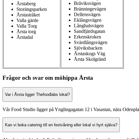
Bråviksvägen
Årstaberg
Bränningevägen
Storängsparken
Dellensvägen
Årstastråket
Eklångsvägen
Valla gärde
Långhalsvägen
Valla Torg
Sandfjärdsgatan
Årsta torg
Erkenskroken
Årstadal
Svärdlångsvägen
Sjöviksbacken
Årstaskogs Väg
Årsta Skolgränd
Frågor och svar om möhippa Årsta
Var i Årsta ligger Thefoodlabs lokal?
Vår Food Studio ligger på Ynglingagatan 12 i Vasastan, nära Odenp
Kan vi boka catering till en festvåning eller lokal vi hyrt själva?