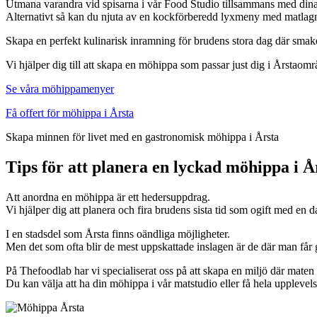
Utmana varandra vid spisarna i vår Food Studio tillsammans med dina
Alternativt så kan du njuta av en kockförberedd lyxmeny med matlagnin
Skapa en perfekt kulinarisk inramning för brudens stora dag där smak
Vi hjälper dig till att skapa en möhippa som passar just dig i Årstaomr
Se våra möhippamenyer
Få offert för möhippa i Årsta
Skapa minnen för livet med en gastronomisk möhippa i Årsta
Tips för att planera en lyckad möhippa i Å
Att anordna en möhippa är ett hedersuppdrag.
Vi hjälper dig att planera och fira brudens sista tid som ogift med en
I en stadsdel som Årsta finns oändliga möjligheter.
Men det som ofta blir de mest uppskattade inslagen är de där man får 
På Thefoodlab har vi specialiserat oss på att skapa en miljö där maten
Du kan välja att ha din möhippa i vår matstudio eller få hela upplevelse