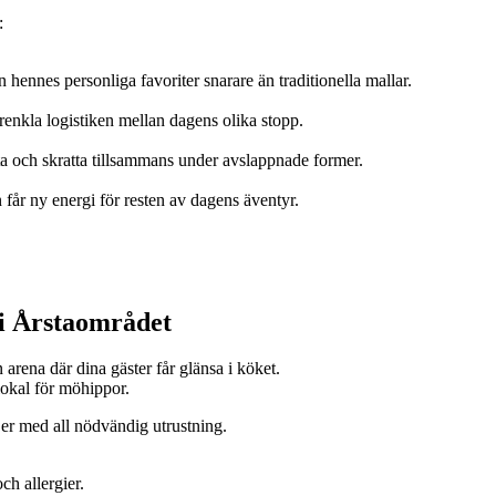
:
ennes personliga favoriter snarare än traditionella mallar.
 förenkla logistiken mellan dagens olika stopp.
a och skratta tillsammans under avslappnade former.
pen får ny energi för resten av dagens äventyr.
 i Årstaområdet
arena där dina gäster får glänsa i köket.
lokal för möhippor.
 er med all nödvändig utrustning.
ch allergier.