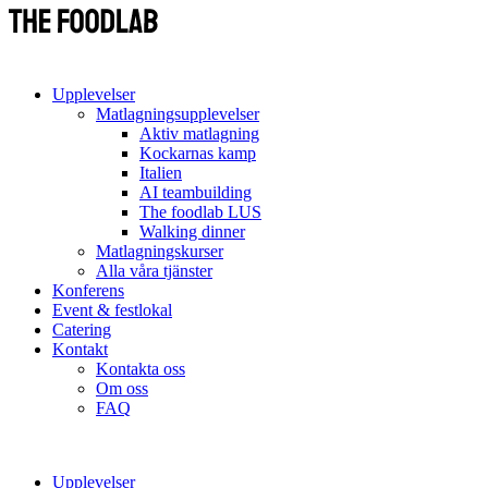
Upplevelser
Matlagningsupplevelser
Aktiv matlagning
Kockarnas kamp
Italien
AI teambuilding
The foodlab LUS
Walking dinner
Matlagningskurser
Alla våra tjänster
Konferens
Event & festlokal
Catering
Kontakt
Kontakta oss
Om oss
FAQ
Upplevelser