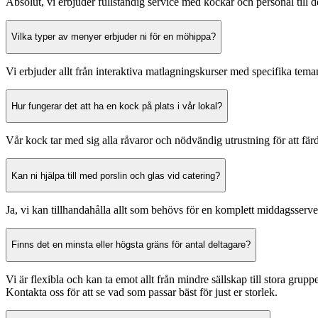
Absolut, vi erbjuder fullständig service med kockar och personal till d
Vilka typer av menyer erbjuder ni för en möhippa?
Vi erbjuder allt från interaktiva matlagningskurser med specifika tema
Hur fungerar det att ha en kock på plats i vår lokal?
Vår kock tar med sig alla råvaror och nödvändig utrustning för att färdi
Kan ni hjälpa till med porslin och glas vid catering?
Ja, vi kan tillhandahålla allt som behövs för en komplett middagsserver
Finns det en minsta eller högsta gräns för antal deltagare?
Vi är flexibla och kan ta emot allt från mindre sällskap till stora gruppe
Kontakta oss för att se vad som passar bäst för just er storlek.