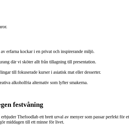
ror.
v erfarna kockar i en privat och inspirerande miljö.
ang där vi sköter allt från tillagning till presentation.
gar till fokuserade kurser i asiatisk mat eller desserter.
tiva alkoholfria alternativ som lyfter smakerna.
egen festvåning
 erbjuder Thefoodlab ett brett urval av menyer som passar perfekt för e
r middagen till ett minne för livet.