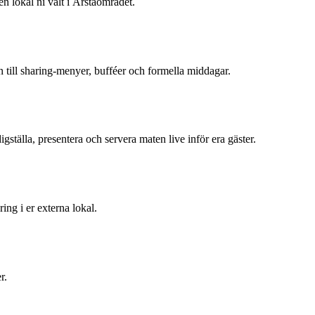
en lokal ni valt i Årstaområdet.
n till sharing-menyer, bufféer och formella middagar.
gställa, presentera och servera maten live inför era gäster.
ing i er externa lokal.
r.