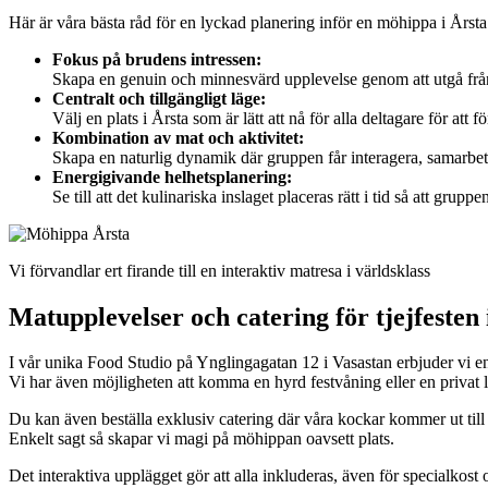
Här är våra bästa råd för en lyckad planering inför en möhippa i Årsta
Fokus på brudens intressen:
Skapa en genuin och minnesvärd upplevelse genom att utgå från h
Centralt och tillgängligt läge:
Välj en plats i Årsta som är lätt att nå för alla deltagare för att
Kombination av mat och aktivitet:
Skapa en naturlig dynamik där gruppen får interagera, samarbet
Energigivande helhetsplanering:
Se till att det kulinariska inslaget placeras rätt i tid så att grup
Vi förvandlar ert firande till en interaktiv matresa i världsklass
Matupplevelser och catering för tjejfesten
I vår unika Food Studio på Ynglingagatan 12 i Vasastan erbjuder vi en 
Vi har även möjligheten att komma en hyrd festvåning eller en privat 
Du kan även beställa exklusiv catering där våra kockar kommer ut till
Enkelt sagt så skapar vi magi på möhippan oavsett plats.
Det interaktiva upplägget gör att alla inkluderas, även för specialkost o