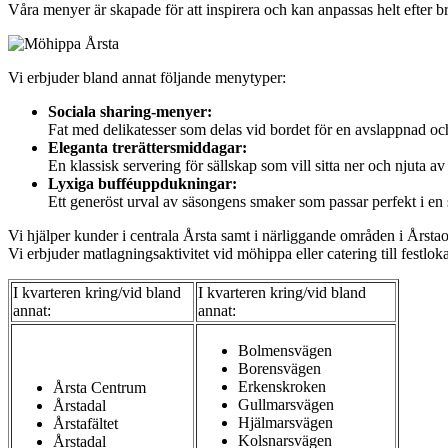
Våra menyer är skapade för att inspirera och kan anpassas helt efter br
Vi erbjuder bland annat följande menytyper:
Sociala sharing-menyer:
Fat med delikatesser som delas vid bordet för en avslappnad oc
Eleganta trerättersmiddagar:
En klassisk servering för sällskap som vill sitta ner och njuta av
Lyxiga bufféuppdukningar:
Ett generöst urval av säsongens smaker som passar perfekt i en 
Vi hjälper kunder i centrala Årsta samt i närliggande områden i Årsta
Vi erbjuder matlagningsaktivitet vid möhippa eller catering till festloka
I kvarteren kring/vid bland
I kvarteren kring/vid bland
annat:
annat:
Bolmensvägen
Borensvägen
Erkenskroken
Årsta Centrum
Gullmarsvägen
Årstadal
Hjälmarsvägen
Årstafältet
Kolsnarsvägen
Årstadal