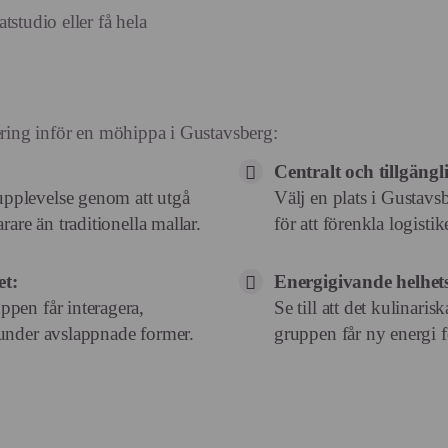
tstudio eller få hela
nering inför en möhippa i Gustavsberg:
Centralt och tillgängli
pplevelse genom att utgå
Välj en plats i Gustavsb
rare än traditionella mallar.
för att förenkla logist
et:
Energigivande helhet
pen får interagera,
Se till att det kulinarisk
 under avslappnade former.
gruppen får ny energi f