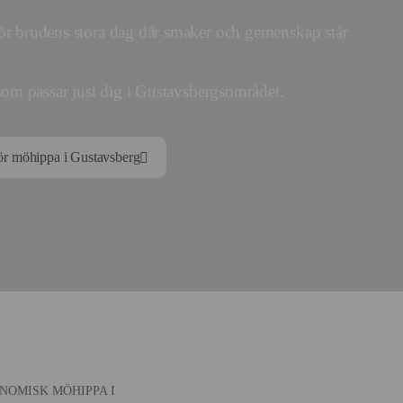
för brudens stora dag där smaker och gemenskap står
 som passar just dig i Gustavsbergsområdet.
för möhippa i Gustavsberg
NOMISK MÖHIPPA I