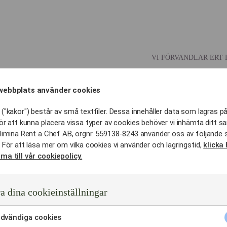
VI FÖRVANDLAR ERT 
MATRESA I VÄRLDSK
webbplats använder cookies
Matuppl
("kakor") består av små textfiler. Dessa innehåller data som lagras på
ör att kunna placera vissa typer av cookies behöver vi inhämta ditt s
catering 
limina Rent a Chef AB, orgnr. 559138-8243 använder oss av följande 
 För att läsa mer om vilka cookies vi använder och lagringstid,
klicka 
Gustavs
ma till vår cookiepolicy.
I vår unika Food St
a dina cookieinställningar
Vasastan erbjuder vi
köket.
dvändiga cookies
Vi har även möjlig