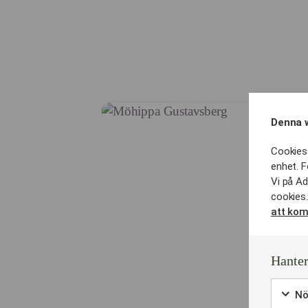
Denna 
Cookies 
enhet. F
Vi på Ad
cookies.
att kom
Hanter
Nö