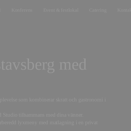
Konferens
Event & festlokal
Catering
Konta
tavsberg med
levelse som kombinerar skratt och gastronomi i
d Studio tillsammans med dina vänner.
förberedd lyxmeny med matlagning i en privat