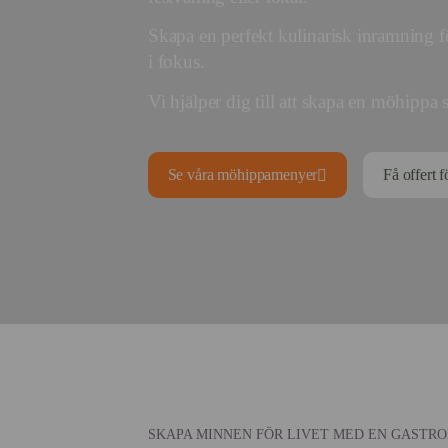
Skapa en perfekt kulinarisk inramning 
i fokus.
Vi hjälper dig till att skapa en möhippa
Se våra möhippamenyer
Få offert 
SKAPA MINNEN FÖR LIVET MED EN GASTRO