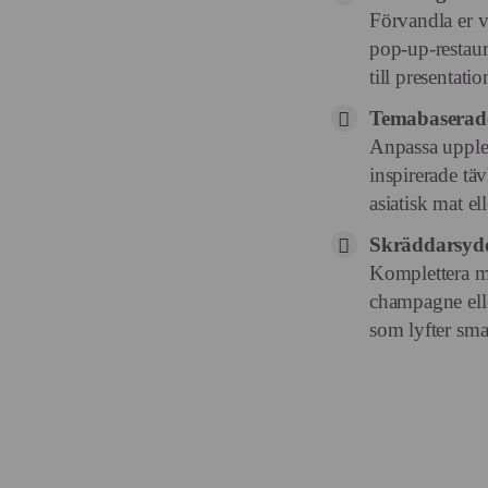
Förvandla er va
pop-up-restaura
till presentatio
Temabaserad
Anpassa upplev
inspirerade täv
asiatisk mat ell
Skräddarsydd
Komplettera m
champagne elle
som lyfter sma