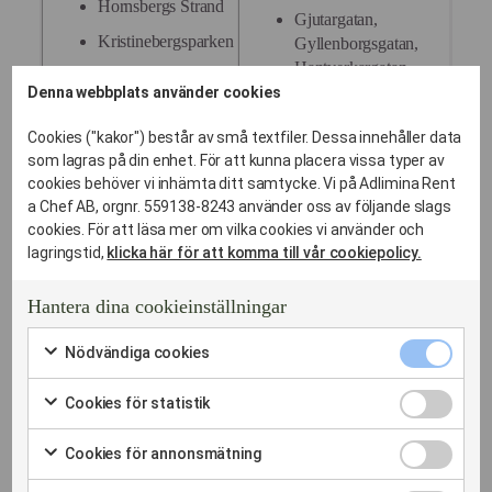
Hornsbergs Strand
Gjutargatan,
Kristinebergsparken
Gyllenborgsgatan,
Hantverkargatan,
Kronobergsparken
Denna webbplats använder cookies
Hjalmar Söderbergs
Kungsbroplan
Väg,
Cookies ("kakor") består av små textfiler. Dessa innehåller data
Kungsholms
Igeldammsgatan,
som lagras på din enhet. För att kunna placera vissa typer av
Industrigatan,
Hamnplan
cookies behöver vi inhämta ditt samtycke. Vi på Adlimina Rent
a Chef AB, orgnr. 559138-8243 använder oss av följande slags
Inedalsgatan,
Kungsholms
cookies. För att läsa mer om vilka cookies vi använder och
Kellgrensgatan,
Kyrka
lagringstid,
klicka här för att komma till vår cookiepolicy.
Kristinebergsvägen,
Kungsholms
Kronobergsgatan,
Strand
Hantera dina cookieinställningar
Kungsholmsgatan,
Kungsholmstorg
Lindhagensgatan,
Nödvändi
Nödvändiga cookies
cookies
Lindhagensplan
Markera
Lucidorsgatan,
kryssruta
för
Cookies
Mariedalsvägen,
Cookies för statistik
Marieberg
att
för
Markera
Messeniusgatan,
samtycka
statistik
Rålambshovsparken
för
till
Cookies
Norr Mälarstrand,
Cookies för annonsmätning
kryssruta
att
användning
för
Markera
Sankt Erikspalatset
samtycka
Orvar Odds Väg,
av
annonsmä