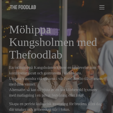
Möhippa
Kungsholmen med
Thefoodlab
En möhippa på Kungsholmen kräver en upplevelse som
kombinerar skratt och gastronomi i världsklass.
Utmana varandra vid spisarna i vår Food Studio tillsammans
med dina vänner.
Alternativt så kan du njuta av en kockförberedd lyxmeny
med matlagning i en privat festvåning eller lokal.
Skapa en perfekt kulinarisk inramning för brudens stora dag
där smaker och gemenskap står i fokus.