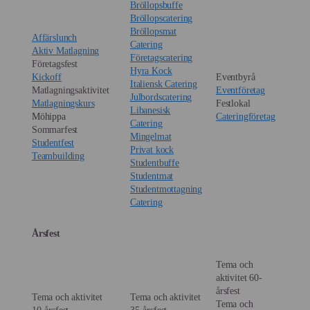
Bröllopsbuffe
Bröllopscatering
Bröllopsmat
Affärslunch
Catering
Aktiv Matlagning
Företagscatering
Företagsfest
Hyra Kock
Kickoff
Eventbyrå
Italiensk Catering
Matlagningsaktivitet
Eventföretag
Julbordscatering
Matlagningskurs
Festlokal
Libanesisk
Möhippa
Cateringföretag
Catering
Sommarfest
Mingelmat
Studentfest
Privat kock
Teambuilding
Studentbuffe
Studentmat
Studentmottagning
Catering
Årsfest
Tema och
aktivitet 60-
årsfest
Tema och aktivitet
Tema och aktivitet
Tema och