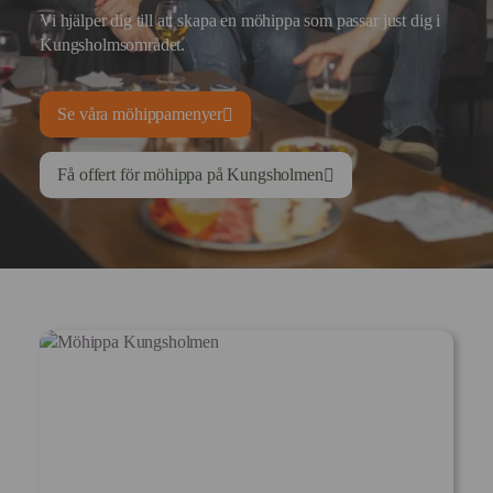
Vi hjälper dig till att skapa en möhippa som passar just dig i
Kungsholmsområdet.
Se våra möhippamenyer
Få offert för möhippa på Kungsholmen