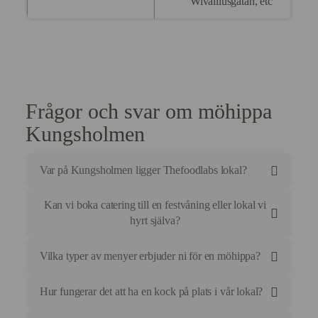
Wivalliusgatan, etc
Frågor och svar om möhippa
Kungsholmen
Var på Kungsholmen ligger Thefoodlabs lokal?
Vår Food Studio ligger på Ynglingagatan 12 i
Kan vi boka catering till en festvåning eller lokal vi
Vasastan, nära Odenplan med utmärkta
hyrt själva?
kommunikationer.
Absolut, vi erbjuder fullständig service med kockar
Vilka typer av menyer erbjuder ni för en möhippa?
och personal till den lokal ni valt i
Kungsholmsområdet.
Vi erbjuder allt från interaktiva matlagningskurser med
Hur fungerar det att ha en kock på plats i vår lokal?
specifika teman till sharing-menyer, bufféer och
formella middagar.