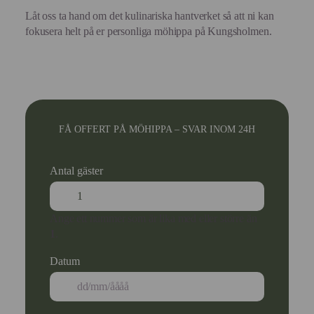
Låt oss ta hand om det kulinariska hantverket så att ni kan
fokusera helt på er personliga möhippa på Kungsholmen.
FÅ OFFERT PÅ MÖHIPPA – SVAR INOM 24H
Antal gäster
Ange ett nummer som är lika med eller större än
1
.
Datum