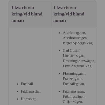
I kvarteren
I kvarteren
kring/vid bland
kring/vid bland
annat:
annat:
Alströmergatan,
Atterbomsvägen,
Birger Sjöbergs Väg,
Carl Gustaf
Lindstedts gata,
Drottningholmsvägen,
Ernst Ahlgrens Väg,
Flemminggatan,
Franzéngatan,
Fredhällsgatan,
Fredhäll
Fridhemsgatan,
Fridhemsplan
Frödingsvägen,
Hornsberg
Geijersvägen,