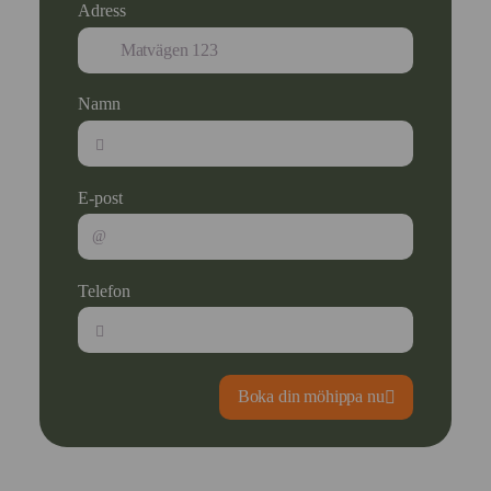
Adress
Namn
E-post
Telefon
Boka din möhippa nu