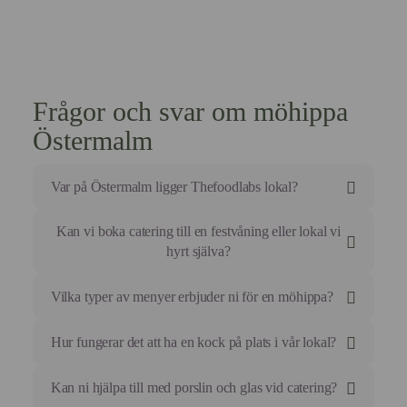
Frågor och svar om möhippa
Östermalm
Var på Östermalm ligger Thefoodlabs lokal?
Vår Food Studio ligger på Ynglingagatan 12 i
Kan vi boka catering till en festvåning eller lokal vi
Vasastan, nära Odenplan med utmärkta
hyrt själva?
kommunikationer.
Absolut, vi erbjuder fullständig service med kockar
Vilka typer av menyer erbjuder ni för en möhippa?
och personal till den lokal ni valt i
Östermalmsområdet.
Vi erbjuder allt från interaktiva matlagningskurser med
Hur fungerar det att ha en kock på plats i vår lokal?
specifika teman till sharing-menyer, bufféer och
formella middagar.
Vår kock tar med sig alla råvaror och nödvändig
Kan ni hjälpa till med porslin och glas vid catering?
utrustning för att färdigställa, presentera och servera