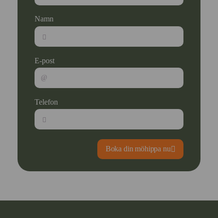
Namn
E-post
Telefon
Boka din möhippa nu