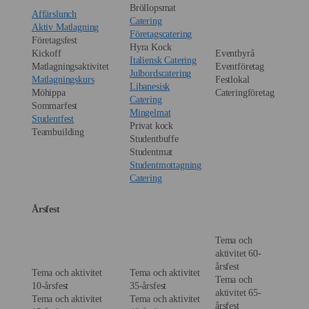
Bröllopsmat
Affärslunch
Catering
Aktiv Matlagning
Företagscatering
Företagsfest
Hyra Kock
Kickoff
Eventbyrå
Italiensk Catering
Matlagningsaktivitet
Eventföretag
Julbordscatering
Matlagningskurs
Festlokal
Libanesisk
Möhippa
Cateringföretag
Catering
Sommarfest
Mingelmat
Studentfest
Privat kock
Teambuilding
Studentbuffe
Studentmat
Studentmottagning
Catering
Årsfest
Tema och
aktivitet 60-
årsfest
Tema och aktivitet
Tema och aktivitet
Tema och
10-årsfest
35-årsfest
aktivitet 65-
Tema och aktivitet
Tema och aktivitet
årsfest