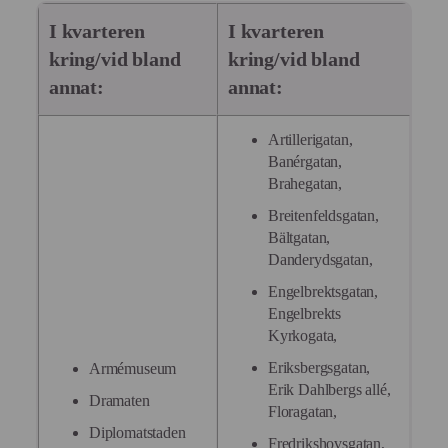
I kvarteren
I kvarteren
kring/vid bland
kring/vid bland
annat:
annat:
Artillerigatan,
Banérgatan,
Brahegatan,
Breitenfeldsgatan,
Bältgatan,
Danderydsgatan,
Engelbrektsgatan,
Engelbrekts
Kyrkogata,
Eriksbergsgatan,
Armémuseum
Erik Dahlbergs allé,
Dramaten
Floragatan,
Diplomatstaden
Fredrikshovsgatan,