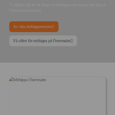
Vi hjälper dig till att skapa en möhippa som passar just dig på
Östermalmsområdet.
Se våra möhippamenyer
Få offert för möhippa på Östermalm