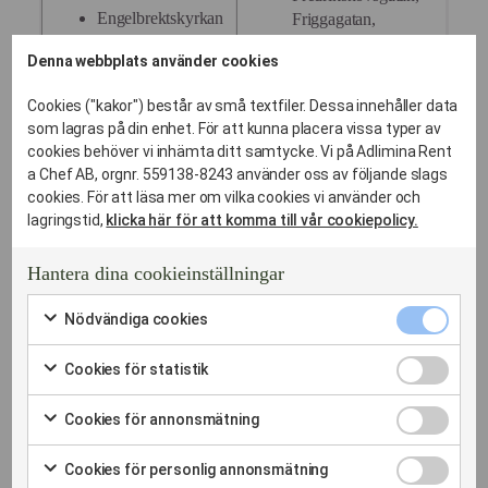
Engelbrektskyrkan
Friggagatan,
Grevgatan,
Fältöversten
Denna webbplats använder cookies
Grev Magnigatan,
Garnisonen
Grev Turegatan,
Cookies ("kakor") består av små textfiler. Dessa innehåller data
Gustav Adolfs
Humlegårdsgatan,
som lagras på din enhet. För att kunna placera vissa typer av
kyrka
cookies behöver vi inhämta ditt samtycke. Vi på Adlimina Rent
Jungfrugatan,
a Chef AB, orgnr. 559138-8243 använder oss av följande slags
Historiska museet
Karlavägen,
cookies. För att läsa mer om vilka cookies vi använder och
Kommendörsgatan,
Gustav
lagringstid,
klicka här för att komma till vår cookiepolicy.
Adolfsparken
Linnégatan,
Lovisagatan,
Hantera dina cookieinställningar
Hovstallet
Lützengatan,
Humlegården
Nödvändi
Nödvändiga cookies
Majorsgatan,
cookies
Markera
Karlaplan
Narvavägen,
kryssruta
för
Cookies
Cookies för statistik
Nybergsgatan,
att
Kungliga
för
Markera
samtycka
statistik
för
Nybrogatan,
biblioteket
till
Cookies
Cookies för annonsmätning
kryssruta
att
användning
Ordenstrappan,
för
Markera
samtycka
Lärkstaden
av
annonsmä
Oxenstiernsgatan,
för
till
Cookies
Nödvändiga
Cookies för personlig annonsmätning
kryssruta
att
användning
Stureplan
för
cookies