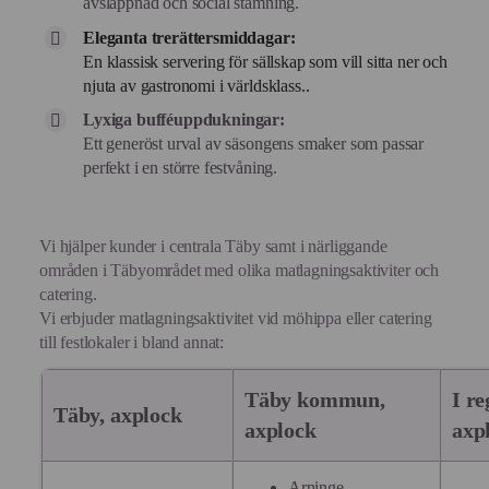
avslappnad och social stämning.
Eleganta trerättersmiddagar:
En klassisk servering för sällskap som vill sitta ner och
njuta av gastronomi i världsklass..
Lyxiga bufféuppdukningar:
Ett generöst urval av säsongens smaker som passar
perfekt i en större festvåning.
Vi hjälper kunder i centrala Täby samt i närliggande
områden i Täbyområdet med olika matlagningsaktiviter och
catering.
Vi erbjuder matlagningsaktivitet vid möhippa eller catering
till festlokaler i bland annat:
Täby kommun,
I re
Täby, axplock
axplock
axp
Arninge