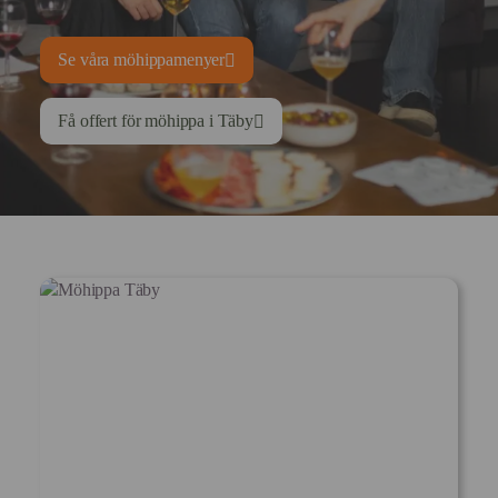
Se våra möhippamenyer
Få offert för möhippa i Täby