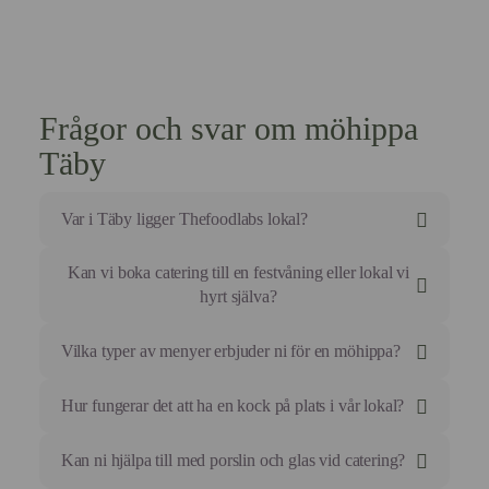
Frågor och svar om möhippa
Täby
Var i Täby ligger Thefoodlabs lokal?
Vår Food Studio ligger på Ynglingagatan 12 i
Kan vi boka catering till en festvåning eller lokal vi
Vasastan, nära Odenplan med utmärkta
hyrt själva?
kommunikationer.
Absolut, vi erbjuder fullständig service med kockar
Vilka typer av menyer erbjuder ni för en möhippa?
och personal till den lokal ni valt i Täbyområdet.
Vi erbjuder allt från interaktiva matlagningskurser med
Hur fungerar det att ha en kock på plats i vår lokal?
specifika teman till sharing-menyer, bufféer och
formella middagar.
Vår kock tar med sig alla råvaror och nödvändig
Kan ni hjälpa till med porslin och glas vid catering?
utrustning för att färdigställa, presentera och servera