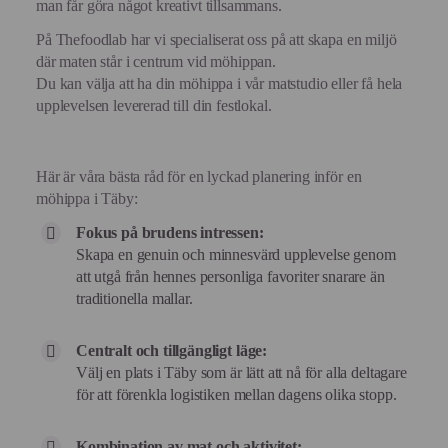
man får göra något kreativt tillsammans.
På Thefoodlab har vi specialiserat oss på att skapa en miljö
där maten står i centrum vid möhippan.
Du kan välja att ha din möhippa i vår matstudio eller få hela
upplevelsen levererad till din festlokal.
Här är våra bästa råd för en lyckad planering inför en
möhippa i Täby:
Fokus på brudens intressen:
Skapa en genuin och minnesvärd upplevelse genom
att utgå från hennes personliga favoriter snarare än
traditionella mallar.
Centralt och tillgängligt läge:
Välj en plats i Täby som är lätt att nå för alla deltagare
för att förenkla logistiken mellan dagens olika stopp.
Kombination av mat och aktivitet: