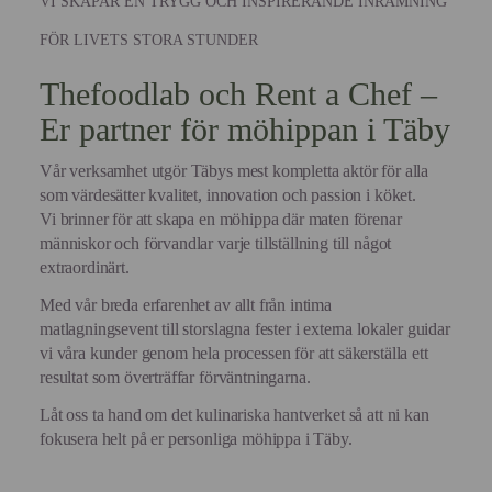
VI SKAPAR EN TRYGG OCH INSPIRERANDE INRAMNING
FÖR LIVETS STORA STUNDER
Thefoodlab och Rent a Chef –
Er partner för möhippan i Täby
Vår verksamhet utgör Täbys mest kompletta aktör för alla
som värdesätter kvalitet, innovation och passion i köket.
Vi brinner för att skapa en möhippa där maten förenar
människor och förvandlar varje tillställning till något
extraordinärt.
Med vår breda erfarenhet av allt från intima
matlagningsevent till storslagna fester i externa lokaler guidar
vi våra kunder genom hela processen för att säkerställa ett
resultat som överträffar förväntningarna.
Låt oss ta hand om det kulinariska hantverket så att ni kan
fokusera helt på er personliga möhippa i Täby.