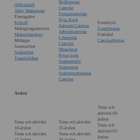
Bröllopsmat
Affärslunch
Catering
Aktiv Matlagning
Företagscatering
Företagsfest
Hyra Kock
Kickoff
Eventbyrå
Italiensk Catering
Matlagningsaktivitet
Eventföretag
Julbordscatering
Matlagningskurs
Festlokal
Libanesisk
Möhippa
Cateringföretag
Catering
Sommarfest
Mingelmat
Studentfest
Privat kock
Teambuilding
Studentbuffe
Studentmat
Studentmottagning
Catering
Årsfest
Tema och
aktivitet 60-
årsfest
Tema och aktivitet
Tema och aktivitet
Tema och
10-årsfest
35-årsfest
aktivitet 65-
Tema och aktivitet
Tema och aktivitet
årsfest
15-årsfest
40-årsfest