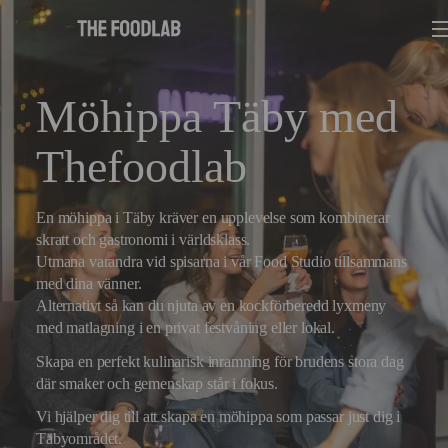
Möhippa Täby med
Thefoodlab
En möhippa i Täby kräver en upplevelse som kombinerar
skratt och gastronomi i världsklass.
Utmana varandra vid spisarna i vår Food Studio tillsammans
med dina vänner.
Alternativt så kan du njuta av en kockförberedd lyxmeny
med matlagning i en privat festvåning eller lokal.
Skapa en perfekt kulinarisk inramning för brudens stora dag
där smaker och gemenskap står i fokus.
Vi hjälper dig till att skapa en möhippa som passar just dig i
Täbyområdet.