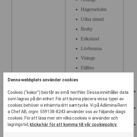
Hägerneholm
Ullna strand
Broby
Erikslund
Lövbrunna
Visinge
Fällbro
Hagby
Täby Centrum
Denna webbplats använder cookies
Hägernäs
Tibble
Cookies ("kakor") består av små textfiler. Dessa innehåller data
Hägernäs strand
Grindtorp
som lagras på din enhet. För att kunna placera vissa typer av
cookies behöver vi inhämta ditt samtycke. Vi på Adlimina Rent
Karby
Näsbydal
a Chef AB, orgnr. 559138-8243 använder oss av följande slags
Löttinge
Täby park
cookies. För att läsa mer om vilka cookies vi använder och
lagringstid,
klicka här för att komma till vår cookiepolicy.
Löttingelund
Åkerby
Näsbypark