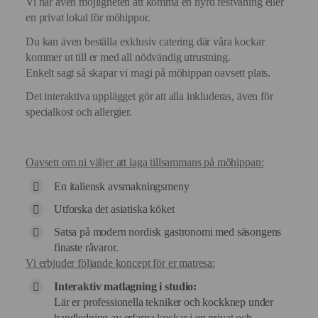
Vi har även möjligheten att komma en hyrd festvåning eller
en privat lokal för möhippor.
Du kan även beställa exklusiv catering där våra kockar
kommer ut till er med all nödvändig utrustning.
Enkelt sagt så skapar vi magi på möhippan oavsett plats.
Det interaktiva upplägget gör att alla inkluderas, även för
specialkost och allergier.
Oavsett om ni väljer att laga tillsammans på möhippan:
En italiensk avsmakningsmeny
Utforska det asiatiska köket
Satsa på modern nordisk gastronomi med säsongens
finaste råvaror.
Vi erbjuder följande koncept för er matresa:
Interaktiv matlagning i studio:
Lär er professionella tekniker och kockknep under
handledning av erfarna kockar i en privat och