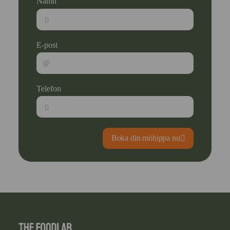
Namn
E-post
Telefon
Boka din möhippa nu