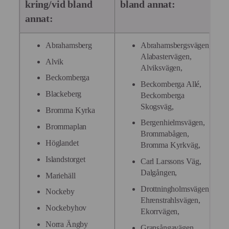
kring/vid bland
bland annat:
annat:
Abrahamsberg
Abrahamsbergsvägen,
Alabastervägen,
Alvik
Alviksvägen,
Beckomberga
Beckomberga Allé,
Blackeberg
Beckomberga
Skogsväg,
Bromma Kyrka
Bergenhielmsvägen,
Brommaplan
Brommabågen,
Höglandet
Bromma Kyrkväg,
Islandstorget
Carl Larssons Väg,
Dalgången,
Mariehäll
Drottningholmsvägen,
Nockeby
Ehrenstrahlsvägen,
Nockebyhov
Ekorrvägen,
Norra Ängby
Gransångavägen,