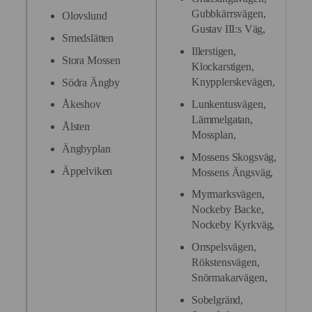
Gubbkärrsvägen,
Olovslund
Gustav III:s Väg,
Smedslätten
Illerstigen,
Stora Mossen
Klockarstigen,
Knypplerskevägen,
Södra Ängby
Lunkentusvägen,
Åkeshov
Lämmelgatan,
Ålsten
Mossplan,
Ängbyplan
Mossens Skogsväg,
Äppelviken
Mossens Ängsväg,
Myrmarksvägen,
Nockeby Backe,
Nockeby Kyrkväg,
Orrspelsvägen,
Rökstensvägen,
Snörmakarvägen,
Sobelgränd,