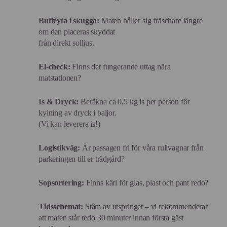
Bufféyta i skugga:
Maten håller sig fräschare längre
om den placeras skyddat
från direkt solljus.
El-check:
Finns det fungerande uttag nära
matstationen?
Is & Dryck:
Beräkna ca 0,5 kg is per person för
kylning av dryck i baljor.
(Vi kan leverera is!)
Logistikväg:
Är passagen fri för våra rullvagnar från
parkeringen till er trädgård?
Sopsortering:
Finns kärl för glas, plast och pant redo?
Tidsschemat:
Stäm av utspringet – vi rekommenderar
att maten står redo 30 minuter innan första gäst