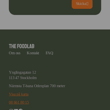
Skicka
Om oss
Kontakt
FAQ
Ynglingagatan 12
113 47 Stockholm
Närmsta T-bana Odenplan 700 meter
Visa på karta
08 661 80 15