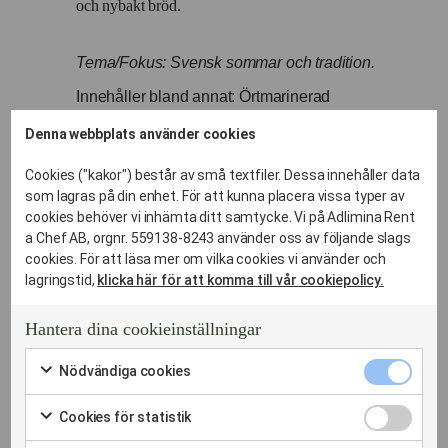
och nybakt bröd.­
Tema/Fokus: Svensk sommar och tradition.
Innehåller bland annat: Örtmarinerad
kycklingfilé, klassisk krämig potatissallad med
Denna webbplats använder cookies
kapris och gräslök, västerbottenspaj, fräsch
grönsallad, två sorters kallrörda såser och
Cookies ("kakor") består av små textfiler. Dessa innehåller data
nybakat surdegsbröd med vispat smör.
som lagras på din enhet. För att kunna placera vissa typer av
cookies behöver vi inhämta ditt samtycke. Vi på Adlimina Rent
Pris från: 395 kr/kuvert
a Chef AB, orgnr. 559138-8243 använder oss av följande slags
cookies. För att läsa mer om vilka cookies vi använder och
Den moderna Nordiska buffén:
lagringstid,
klicka här för att komma till vår cookiepolicy.
Med fokus på det mer närproducerade och säsongens
smaker så tar vi fram en elegant buffé.
Hantera dina cookieinställningar
Nödvändi
Nödvändiga cookies
Fokus: Elegans, närproducerat och säsongens
cookies
Markera
primörer.
kryssruta
för
Cookies
Cookies för statistik
att
för
Innehåller bland annat: Lågtempererad svensk
Markera
samtycka
statistik