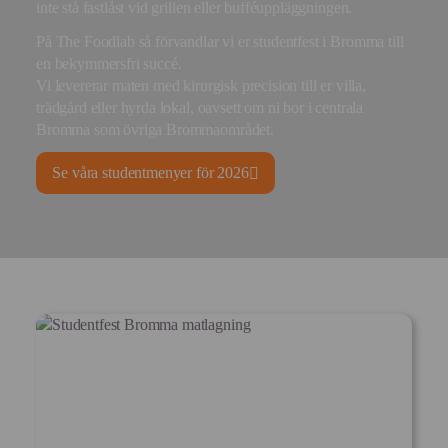
inte stå fastlåst vid grillen eller bufféuppläggningen.
På The Foodlab så förvandlar vi er studentfest i Bromma till
en bekymmersfri succé.
Vi levererar maten med kirurgisk precision till er villa,
trädgård eller hyrda lokal, oavsett om ni bor i centrala
Bromma som övriga Brommaområdet.
Se våra studentmenyer för 2026