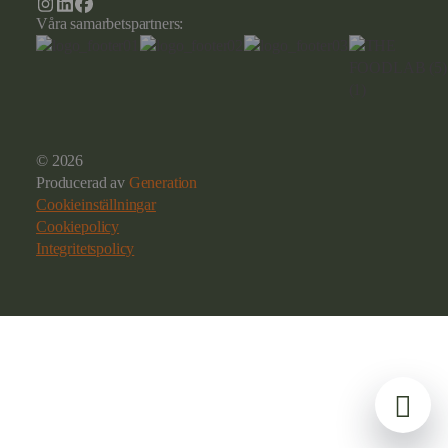
Våra samarbetspartners:
© 2026
Producerad av
Generation
Cookieinställningar
Cookiepolicy
Integritetspolicy