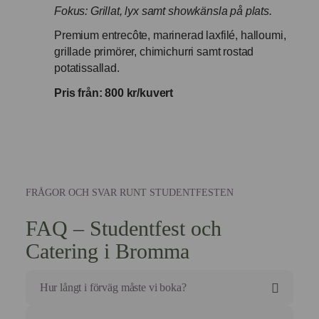
Fokus: Grillat, lyx samt showkänsla på plats.
Premium entrecôte, marinerad laxfilé, halloumi,
grillade primörer, chimichurri samt rostad
potatissallad.
Pris från: 800 kr/kuvert
FRÅGOR OCH SVAR RUNT STUDENTFESTEN
FAQ – Studentfest och
Catering i Bromma
Hur långt i förväg måste vi boka?
Studentveckorna i Bromma är årets mest bokade