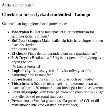
Är du redo för festen?
Checklista för en lyckad studentfest i Lidingö
Säkerställ att inget glöms bort i junivärmen:
Väderplan B:
Har vi tältkapacitet eller inomhusyta för
samtliga gäster vid regn?
Bufféyta i skugga:
Maten håller sig fräschare längre om den
placeras skyddat
från direkt solljus.
El-check:
Finns det fungerande uttag nära matstationen?
Is & Dryck:
Beräkna ca 0,5 kg is per person för kylning av
dryck i baljor.
(Vi kan leverera is!)
Logistikväg:
Är passagen fri för våra rullvagnar från
parkeringen till er trädgård?
Sopsortering:
Finns kärl för glas, plast och pant redo?
Tidsschemat:
Stäm av utspringet – vi rekommenderar att
maten står redo 30 minuter innan första gäst beräknas komma.
Serveringshjälp:
Vem fyller på faten och plockar disk? (Eget
folk eller bokad personal från oss).
Presentbord:
Var ska gästerna ställa presenter? (Vi ser till att
matstationen inte krockar med presentflödet).