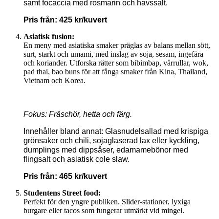
samt focaccia med rosmarin och havssalt.
Pris från: 425 kr/kuvert
Asiatisk fusion:
En meny med asiatiska smaker präglas av balans mellan sött,
surt, starkt och umami, med inslag av soja, sesam, ingefära
och koriander. Utforska rätter som bibimbap, vårrullar, wok,
pad thai, bao buns för att fånga smaker från Kina, Thailand,
Vietnam och Korea.
Fokus: Fräschör, hetta och färg.
Innehåller bland annat: Glasnudelsallad med krispiga
grönsaker och chili, sojaglaserad lax eller kyckling,
dumplings med dippsåser, edamamebönor med
flingsalt och asiatisk cole slaw.
Pris från: 465 kr/kuvert
Studentens Street food:
Perfekt för den yngre publiken. Slider-stationer, lyxiga
burgare eller tacos som fungerar utmärkt vid mingel.