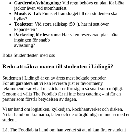
Garderob/Avhängning:
Vid regn behövs en plan för blöta
jackor även vid utomhusfest.
Musik & Tal:
Finns el framdraget till där studenten ska
hyllas?
Toaletter:
Vid stora sällskap (50+), har ni sett över
kapaciteten?
Parkering för leverans:
Har vi en reserverad plats nära
ingången för snabb
avlastning?
Boka Studentfesten med oss
Redo att säkra maten till studenten i Lidingö?
Studenten i Lidingö är en av årets mest bokade perioder.
För att garantera att vi kan leverera just er favoritmeny
rekommenderar vi att ni skickar er förfrågan så snart som möjligt.
Genom att välja The Foodlab får ni inte bara catering – ni får en
partner som förstår betydelsen av dagen.
Vi tar hand om logistiken, kylkedjan, kockhantverket och disken.
Ni tar hand om kramarna, talen och de oförglömliga minnena med er
student.
Låt The Foodlab ta hand om hantverket så att ni kan fira er student