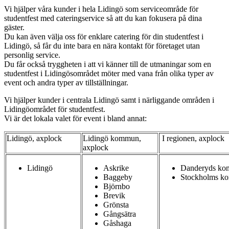
Vi hjälper våra kunder i hela Lidingö som serviceområde för
studentfest med cateringservice så att du kan fokusera på dina
gäster.
Du kan även välja oss för enklare catering för din studentfest i
Lidingö, så får du inte bara en nära kontakt för företaget utan
personlig service.
Du får också tryggheten i att vi känner till de utmaningar som en
studentfest i Lidingösområdet möter med vana från olika typer av
event och andra typer av tillställningar.
Vi hjälper kunder i centrala Lidingö samt i närliggande områden i
Lidingöområdet för studentfest.
Vi är det lokala valet för event i bland annat:
Lidingö, axplock
Lidingö kommun,
I regionen, axplock
axplock
Lidingö
Askrike
Danderyds k
Baggeby
Stockholms k
Björnbo
Brevik
Grönsta
Gångsätra
Gåshaga