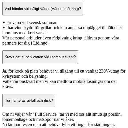
Vad händer vid dåligt väder (Väderförsäkring)?
Vi är vana vid svensk sommar.
Vi har vindskydd för grillar och kan anpassa upplägget till tält eller
inomhus med kort varsel.
Vår personal erbjuder även rådgivning kring tälthyra genom våra
partners för dig i Lidingö.
Krävs det el och vatten vid utomhusevent?
Ja, för kock på plats behöver vi tillgång till ett vanligt 230V-uttag för
kylsystem och belysning.
Vatten är önskvärt men vi kan medföra mobila lösningar om det
krävs.
Hur hanteras avfall och disk?
Om ni väljer vår "Full Service" tar vi med oss allt smutsigt porslin,
tomemballage och matsopor när vi åker.
Ni lämnar festen utan att behöva lyfta ett finger för städningen.