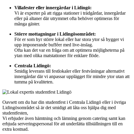
Villafester eller innergårdar i Lidingö:
Vi är experter på att rigga stationer i trädgårdar, innergårdar
eller på altaner där utrymmet ofta behöver optimeras för
många gäster.
Större mottagningar i Lidingösområdet:
För er som hyr större lokal eller har stora ytor så bygger vi
upp imponerande bufféer med live-inslag.
Ofta kan det var en fråga om att optimera möjligheterna på
ytan med olika matstationer för enklare flöde.
Centrala Lidingö:
Smidig leverans till festlokaler eller festvåningar alternativt
innergårdar där vi anpassar upplägget för mindre ytor utan att
tumma på kvaliteten.
Oavsett om du har din studentfest i Centrala Lidingö eller i övriga
Lidingösområdet så är det smidigt att låta oss hjälpa dig med
studentfesten,
Vi erbjuder även hämtning och lämning genom catering samt kan
erbjuda serveringspersonal för att underlätta tillställningen till en
extra kostnad.