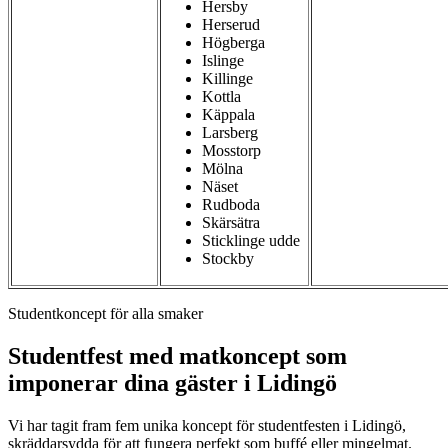
Hersby
Herserud
Högberga
Islinge
Killinge
Kottla
Käppala
Larsberg
Mosstorp
Mölna
Näset
Rudboda
Skärsätra
Sticklinge udde
Stockby
Studentkoncept för alla smaker
Studentfest med matkoncept som
imponerar dina gäster i Lidingö
Vi har tagit fram fem unika koncept för studentfesten i Lidingö,
skräddarsydda för att fungera perfekt som buffé eller mingelmat.