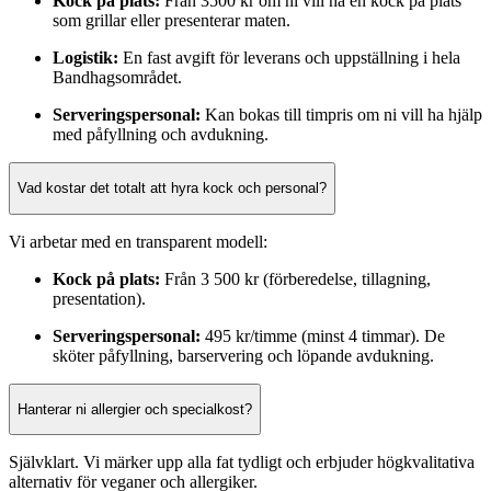
Kock på plats:
Från 3500 kr om ni vill ha en kock på plats
som grillar eller presenterar maten.
Logistik:
En fast avgift för leverans och uppställning i hela
Bandhagsområdet.
Serveringspersonal:
Kan bokas till timpris om ni vill ha hjälp
med påfyllning och avdukning.
Vad kostar det totalt att hyra kock och personal?
Vi arbetar med en transparent modell:
Kock på plats:
Från 3 500 kr (förberedelse, tillagning,
presentation).
Serveringspersonal:
495 kr/timme (minst 4 timmar). De
sköter påfyllning, barservering och löpande avdukning.
Hanterar ni allergier och specialkost?
Självklart. Vi märker upp alla fat tydligt och erbjuder högkvalitativa
alternativ för veganer och allergiker.