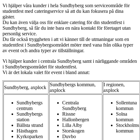
Vi hjälper våra kunder i hela Sundbyberg som serviceområde för
studentfest med cateringservice så att du kan fokusera på dina
gäster.
Du kan även välja oss för enklare catering för din studentfest i
Sundbyberg, så får du inte bara en nära kontakt för företaget utan
personlig service.
Du får också tryggheten i att vi känner till de utmaningar som en
studentfest i Sundbybergsområdet möter med vana från olika typer
av event och andra typer av tillställningar.
Vi hjälper kunder i centrala Sundbyberg samt i närliggande områden
i Sundbybergsområdet för studentfest.
Vi är det lokala valet för event i bland annat:
Sundbybergs kommun,
I regionen,
Sundbyberg, axplock
axplock
axplock
Sundbybergs
Centrala
Sollentuna
centrum
Sundbyberg
kommun
Sundbybergs
Rissne
Solna
station
Hallonbergen
kommun
Bällsta strand
Lilla Alby
Stockholms
Hästhagen
Storskogen
kommun
Kyrkoparken
Duvbo