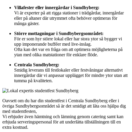
Villafester eller innergårdar i Sundbyberg:
Vi är experter på att rigga stationer i trädgårdar, innergårdar
eller på altaner där utrymmet ofta behöver optimeras för
många gäster.
Större mottagningar i Sundbybergsområdet:
För er som hyr större lokal eller har stora ytor så bygger vi
upp imponerande bufféer med live-inslag.
Ofta kan det var en fråga om att optimera möjligheterna på
ytan med olika matstationer för enklare flöde.
Centrala Sundbyberg:
Smidig leverans till festlokaler eller festvåningar alternativt
innergårdar där vi anpassar upplägget för mindre ytor utan att
tumma på kvaliteten.
Oavsett om du har din studentfest i Centrala Sundbyberg eller i
övriga Sundbybergsområdet så är det smidigt att låta oss hjälpa dig
med studentfesten,
Vi erbjuder även hämtning och lämning genom catering samt kan
erbjuda serveringspersonal för att underlätta tillställningen till en
extra kostnad.