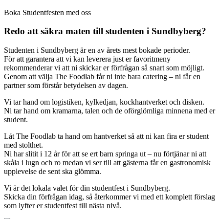
Boka Studentfesten med oss
Redo att säkra maten till studenten i Sundbyberg?
Studenten i Sundbyberg är en av årets mest bokade perioder.
För att garantera att vi kan leverera just er favoritmeny
rekommenderar vi att ni skickar er förfrågan så snart som möjligt.
Genom att välja The Foodlab får ni inte bara catering – ni får en
partner som förstår betydelsen av dagen.
Vi tar hand om logistiken, kylkedjan, kockhantverket och disken.
Ni tar hand om kramarna, talen och de oförglömliga minnena med er
student.
Låt The Foodlab ta hand om hantverket så att ni kan fira er student
med stolthet.
Ni har slitit i 12 år för att se ert barn springa ut – nu förtjänar ni att
skåla i lugn och ro medan vi ser till att gästerna får en gastronomisk
upplevelse de sent ska glömma.
Vi är det lokala valet för din studentfest i Sundbyberg.
Skicka din förfrågan idag, så återkommer vi med ett komplett förslag
som lyfter er studentfest till nästa nivå.