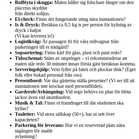
Bufféyta i skugga:
Maten håller sig fräschare längre om den
placeras skyddat
från direkt solljus.
El-check:
Finns det fungerande uttag nära matstationen?
Is & Dryck:
Beräkna ca 0,5 kg is per person för kylning av
dryck i baljor.
(Vi kan leverera is!)
Logistikväg:
Är passagen fri för våra rullvagnar från
parkeringen till er trädgård?
Sopsortering:
Finns kärl för glas, plast och pant redo?
Tidsschemat:
Stäm av utspringet – vi rekommenderar att
maten står redo 30 minuter innan första gäst beräknas komma.
Serveringshjälp:
Vem fyller på faten och plockar disk? (Eget
folk eller bokad personal från oss).
Presentbord:
Var ska gästerna ställa presenter? (Vi ser till att
matstationen inte krockar med presentflödet).
Garderob/Avhängning:
Vid regn behövs en plan för blöta
jackor även vid utomhusfest.
Musik & Tal:
Finns el framdraget till där studenten ska
hyllas?
Toaletter:
Vid stora sällskap (50+), har ni sett över
kapaciteten?
Parkering för leverans:
Har vi en reserverad plats nära
ingången för snabb
avlastning?