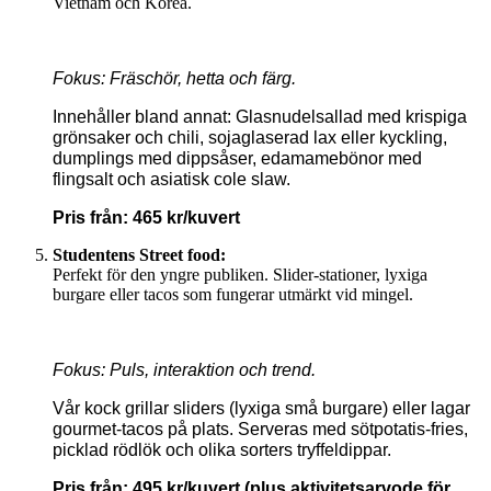
Vietnam och Korea.
Fokus: Fräschör, hetta och färg.
Innehåller bland annat: Glasnudelsallad med krispiga
grönsaker och chili, sojaglaserad lax eller kyckling,
dumplings med dippsåser, edamamebönor med
flingsalt och asiatisk cole slaw.
Pris från: 465 kr/kuvert
Studentens Street food:
Perfekt för den yngre publiken. Slider-stationer, lyxiga
burgare eller tacos som fungerar utmärkt vid mingel.
Fokus: Puls, interaktion och trend.
Vår kock grillar sliders (lyxiga små burgare) eller lagar
gourmet-tacos på plats.
Serveras med sötpotatis-fries,
picklad rödlök och olika sorters tryffeldippar.
Pris från: 495 kr/kuvert (plus aktivitetsarvode för