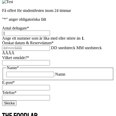
Få offert för studentfesten inom 24 timmar
”
*
” anger obligatoriska fält
Antal deltagare
*
Ange ett nummer som är lika med eller större än
1
.
Önskat datum & Reservdatum
*
DD snedstreck MM snedstreck
ÅÅÅÅ
Vilket område?
*
Namn
*
Namn
E-post
*
Telefon
*
Skicka