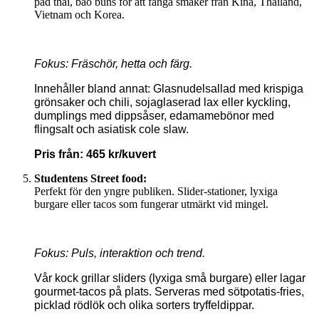
pad thai, bao buns för att fånga smaker från Kina, Thailand,
Vietnam och Korea.
Fokus: Fräschör, hetta och färg.
Innehåller bland annat: Glasnudelsallad med krispiga
grönsaker och chili, sojaglaserad lax eller kyckling,
dumplings med dippsåser, edamamebönor med
flingsalt och asiatisk cole slaw.
Pris från: 465 kr/kuvert
Studentens Street food:
Perfekt för den yngre publiken. Slider-stationer, lyxiga
burgare eller tacos som fungerar utmärkt vid mingel.
Fokus: Puls, interaktion och trend.
Vår kock grillar sliders (lyxiga små burgare) eller lagar
gourmet-tacos på plats.
Serveras med sötpotatis-fries,
picklad rödlök och olika sorters tryffeldippar.