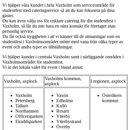
Vi hjälper våra kunder i hela Vaxholm som serviceområde för
studentfest med cateringservice så att du kan fokusera på dina
gäster.
Du kan även välja oss för enklare catering för din studentfest i
Vaxholm, så får du inte bara en nära kontakt för företaget utan
personlig service.
Du får också tryggheten i att vi känner till de utmaningar som en
studentfest i Vaxholmsområdet möter med vana från olika typer av
event och andra typer av tillställningar.
Vi hjälper kunder i centrala Vaxholm samt i närliggande områden i
Vaxholmsområdet för studentfest.
Vi är det lokala valet för event i bland annat:
Vaxholms kommun,
Vaxholm, axplock
I regionen, axplock
axplock
Vaxholm
Vaxön
Österåkers
Petersberg
Edholma
kommun
Tallarö
Kullö
Norrhamnen
Resarö
Officersparken
Ytterby
Ekuddsparken
Ytterbystrand
Överby