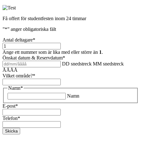
Få offert för studentfesten inom 24 timmar
”
*
” anger obligatoriska fält
Antal deltagare
*
Ange ett nummer som är lika med eller större än
1
.
Önskat datum & Reservdatum
*
DD snedstreck MM snedstreck
ÅÅÅÅ
Vilket område?
*
Namn
*
Namn
E-post
*
Telefon
*
Skicka