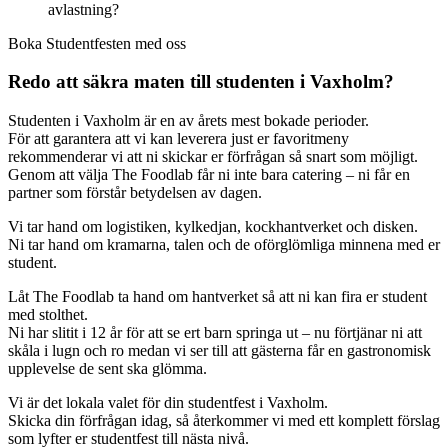
avlastning?
Boka Studentfesten med oss
Redo att säkra maten till studenten i Vaxholm?
Studenten i Vaxholm är en av årets mest bokade perioder.
För att garantera att vi kan leverera just er favoritmeny
rekommenderar vi att ni skickar er förfrågan så snart som möjligt.
Genom att välja The Foodlab får ni inte bara catering – ni får en
partner som förstår betydelsen av dagen.
Vi tar hand om logistiken, kylkedjan, kockhantverket och disken.
Ni tar hand om kramarna, talen och de oförglömliga minnena med er
student.
Låt The Foodlab ta hand om hantverket så att ni kan fira er student
med stolthet.
Ni har slitit i 12 år för att se ert barn springa ut – nu förtjänar ni att
skåla i lugn och ro medan vi ser till att gästerna får en gastronomisk
upplevelse de sent ska glömma.
Vi är det lokala valet för din studentfest i Vaxholm.
Skicka din förfrågan idag, så återkommer vi med ett komplett förslag
som lyfter er studentfest till nästa nivå.