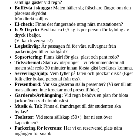
samtliga gäster vid regn?
Bufféyta i skugga:
Maten håller sig fräschare längre om den
placeras skyddat
från direkt solljus.
El-check:
Finns det fungerande uttag nära matstationen?
Is & Dryck:
Beräkna ca 0,5 kg is per person för kylning av
dryck i baljor.
(Vi kan leverera is!)
Logistikväg:
Är passagen fri för våra rullvagnar från
parkeringen till er trädgård?
Sopsortering:
Finns kärl för glas, plast och pant redo?
Tidsschemat:
Stäm av utspringet – vi rekommenderar att
maten står redo 30 minuter innan första gäst beräknas komma.
Serveringshjälp:
Vem fyller på faten och plockar disk? (Eget
folk eller bokad personal från oss).
Presentbord:
Var ska gästerna ställa presenter? (Vi ser till att
matstationen inte krockar med presentflödet).
Garderob/Avhängning:
Vid regn behövs en plan för blöta
jackor även vid utomhusfest.
Musik & Tal:
Finns el framdraget till där studenten ska
hyllas?
Toaletter:
Vid stora sällskap (50+), har ni sett över
kapaciteten?
Parkering för leverans:
Har vi en reserverad plats nära
ingången för snabb