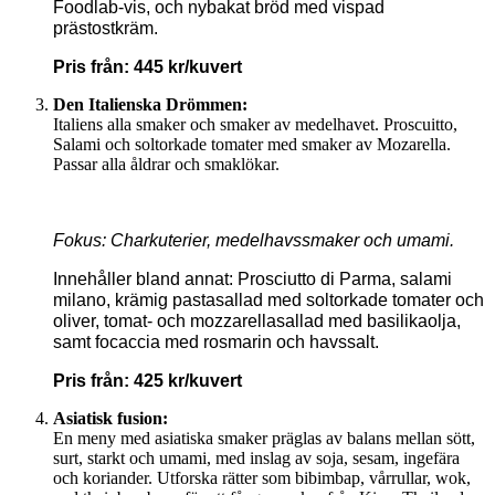
Foodlab-vis, och nybakat bröd med vispad
prästostkräm.
Pris från: 445 kr/kuvert
Den Italienska Drömmen:
Italiens alla smaker och smaker av medelhavet. Proscuitto,
Salami och soltorkade tomater med smaker av Mozarella.
Passar alla åldrar och smaklökar.
Fokus: Charkuterier, medelhavssmaker och umami.
Innehåller bland annat: Prosciutto di Parma, salami
milano, krämig pastasallad med soltorkade tomater och
oliver, tomat- och mozzarellasallad med basilikaolja,
samt focaccia med rosmarin och havssalt.
Pris från: 425 kr/kuvert
Asiatisk fusion:
En meny med asiatiska smaker präglas av balans mellan sött,
surt, starkt och umami, med inslag av soja, sesam, ingefära
och koriander. Utforska rätter som bibimbap, vårrullar, wok,