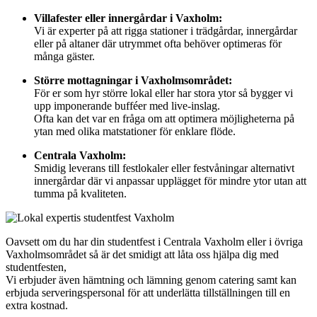
Villafester eller innergårdar i Vaxholm:
Vi är experter på att rigga stationer i trädgårdar, innergårdar
eller på altaner där utrymmet ofta behöver optimeras för
många gäster.
Större mottagningar i Vaxholmsområdet:
För er som hyr större lokal eller har stora ytor så bygger vi
upp imponerande bufféer med live-inslag.
Ofta kan det var en fråga om att optimera möjligheterna på
ytan med olika matstationer för enklare flöde.
Centrala Vaxholm:
Smidig leverans till festlokaler eller festvåningar alternativt
innergårdar där vi anpassar upplägget för mindre ytor utan att
tumma på kvaliteten.
Oavsett om du har din studentfest i Centrala Vaxholm eller i övriga
Vaxholmsområdet så är det smidigt att låta oss hjälpa dig med
studentfesten,
Vi erbjuder även hämtning och lämning genom catering samt kan
erbjuda serveringspersonal för att underlätta tillställningen till en
extra kostnad.