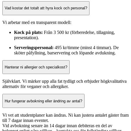
Vad kostar det totalt att hyra kock och personal?
Vi arbetar med en transparent modell:
Kock på plats:
Från 3 500 kr (förberedelse, tillagning,
presentation).
Serveringspersonal:
495 kr/timme (minst 4 timmar). De
sköter påfyllning, barservering och löpande avdukning.
Hanterar ni allergier och specialkost?
Självklart. Vi märker upp alla fat tydligt och erbjuder högkvalitativa
alternativ för veganer och allergiker.
Hur fungerar avbokning eller ändring av antal?
Vi vet att studentplaner kan ändras. Ni kan justera antalet gäster fram
till 7 dagar innan eventet.
Vid avbokning senare än 14 dagar innan debiteras en del av
beloppet enligt våra villkor – kontakta oss för fullständiga villkor.