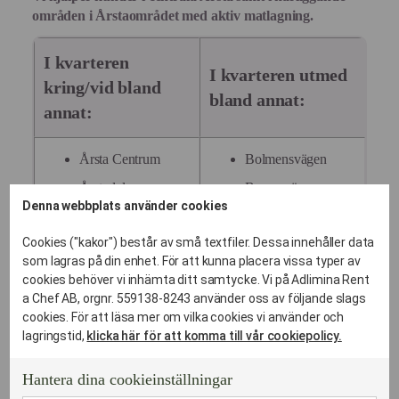
områden i Årstaområdet med aktiv matlagning.
I kvarteren
I kvarteren utmed
kring/vid bland
bland annat:
annat:
Årsta Centrum
Bolmensvägen
Årstadal
Borensvägen
Denna webbplats använder cookies
Årstafältet
Erkenskroken
Cookies ("kakor") består av små textfiler. Dessa innehåller data
Årstadal
Gullmarsvägen
som lagras på din enhet. För att kunna placera vissa typer av
Årstaberg
Hjälmarsvägen
cookies behöver vi inhämta ditt samtycke. Vi på Adlimina Rent
a Chef AB, orgnr. 559138-8243 använder oss av följande slags
Storängsparken
Kolsnarsvägen
cookies. För att läsa mer om vilka cookies vi använder och
Årstastråket
Bråviksvägen
lagringstid,
klicka här för att komma till vår cookiepolicy.
Valla gärde
Bränningevägen
Hantera dina cookieinställningar
Valla Torg
Dellensvägen