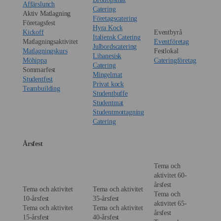
Affärslunch
Catering
Aktiv Matlagning
Företagscatering
Företagsfest
Hyra Kock
Kickoff
Eventbyrå
Italiensk Catering
Matlagningsaktivitet
Eventföretag
Julbordscatering
Matlagningskurs
Festlokal
Libanesisk
Möhippa
Cateringföretag
Catering
Sommarfest
Mingelmat
Studentfest
Privat kock
Teambuilding
Studentbuffe
Studentmat
Studentmottagning
Catering
Årsfest
Tema och
aktivitet 60-
årsfest
Tema och aktivitet
Tema och aktivitet
Tema och
10-årsfest
35-årsfest
aktivitet 65-
Tema och aktivitet
Tema och aktivitet
årsfest
15-årsfest
40-årsfest