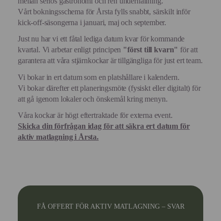
mellan seriös gastronomi och ren underhållning.
Vårt bokningsschema för Årsta fylls snabbt, särskilt inför
kick-off-säsongerna i januari, maj och september.
Just nu har vi ett fåtal lediga datum kvar för kommande
kvartal. Vi arbetar enligt principen
"först till kvarn"
för att
garantera att våra stjärnkockar är tillgängliga för just ert team.
Vi bokar in ert datum som en platshållare i kalendern.
Vi bokar därefter ett planeringsmöte (fysiskt eller digitalt) för
att gå igenom lokaler och önskemål kring menyn.
Våra kockar är högt eftertraktade för externa event.
Skicka din förfrågan idag för att säkra ert datum för
aktiv matlagning i Årsta.
FÅ OFFERT FÖR AKTIV MATLAGNING – SVAR