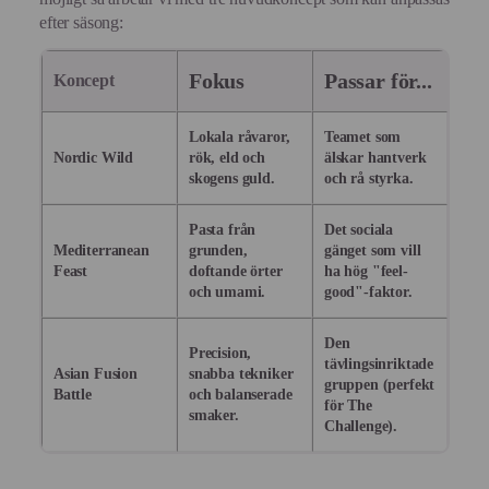
efter säsong:
Fokus
Passar för...
Koncept
Lokala råvaror,
Teamet som
Nordic Wild
rök, eld och
älskar hantverk
skogens guld.
och rå styrka.
Pasta från
Det sociala
Mediterranean
grunden,
gänget som vill
Feast
doftande örter
ha hög "feel-
och umami.
good"-faktor.
Den
Precision,
tävlingsinriktade
Asian Fusion
snabba tekniker
gruppen (perfekt
Battle
och balanserade
för The
smaker.
Challenge).