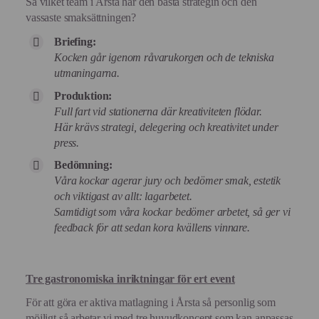
Så vilket team i Årsta har den bästa strategin och den
vassaste smaksättningen?
Briefing:
Kocken går igenom råvarukorgen och de tekniska
utmaningarna.
Produktion:
Full fart vid stationerna där kreativiteten flödar.
Här krävs strategi, delegering och kreativitet under
press.
Bedömning:
Våra kockar agerar jury och bedömer smak, estetik
och viktigast av allt: lagarbetet.
Samtidigt som våra kockar bedömer arbetet, så ger vi
feedback för att sedan kora kvällens vinnare.
Tre gastronomiska inriktningar för ert event
För att göra er aktiva matlagning i Årsta så personlig som
möjligt så arbetar vi med tre huvudkoncept som kan anpassas