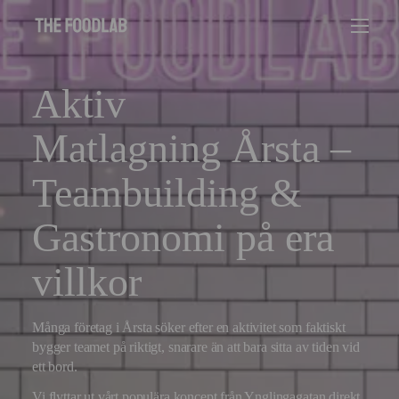
Aktiv
Matlagning Årsta –
Teambuilding &
Gastronomi på era
villkor
Många företag i Årsta söker efter en aktivitet som faktiskt
bygger teamet på riktigt, snarare än att bara sitta av tiden vid
ett bord.
Vi flyttar ut vårt populära koncept från Ynglingagatan direkt