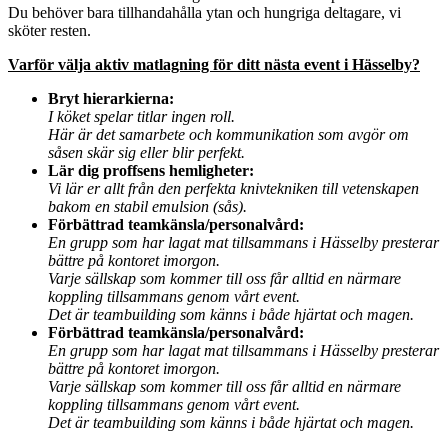
Du behöver bara tillhandahålla ytan och hungriga deltagare, vi
sköter resten.
Varför välja aktiv matlagning för ditt nästa event i Hässelby?
Bryt hierarkierna:
I köket spelar titlar ingen roll.
Här är det samarbete och kommunikation som avgör om
såsen skär sig eller blir perfekt.
Lär dig proffsens hemligheter:
Vi lär er allt från den perfekta knivtekniken till vetenskapen
bakom en stabil emulsion (sås).
Förbättrad teamkänsla/personalvård:
En grupp som har lagat mat tillsammans i Hässelby presterar
bättre på kontoret imorgon.
Varje sällskap som kommer till oss får alltid en närmare
koppling tillsammans genom vårt event.
Det är teambuilding som känns i både hjärtat och magen.
Förbättrad teamkänsla/personalvård:
En grupp som har lagat mat tillsammans i Hässelby presterar
bättre på kontoret imorgon.
Varje sällskap som kommer till oss får alltid en närmare
koppling tillsammans genom vårt event.
Det är teambuilding som känns i både hjärtat och magen.