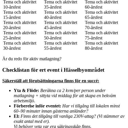
Tema och aktivitet
Tema och aktivitet
Tema och aktivitet
10-årsfest
35-årsfest
60-årsfest
Tema och aktivitet
Tema och aktivitet
Tema och aktivitet
15-årsfest
40-årsfest
65-årsfest
Tema och aktivitet
Tema och aktivitet
Tema och aktivitet
20-årsfest
45-årsfest
70-årsfest
Tema och aktivitet
Tema och aktivitet
Tema och aktivitet
25-årsfest
50-årsfest
75-årsfest
Tema och aktivitet
Tema och aktivitet
Tema och aktivitet
30-årsfest
55-årsfest
80-årsfest
Är du redo för aktiv matlagning?
Checklistan för ert event i Hässelbyområdet
Säkerställ att förutsättningarna finns för en succé:
Yta & Flöde:
Beräkna ca 2 kvm/per person under
matlagning + sittyta vid middag för att skapa en bekväm
arbetsmiljö.
Förberelse inför eventet:
Har vi tillgång till lokalen minst
60–90 minuter innan gästerna anländer?
El:
Finns det tillgång till vanliga 230V-uttag? (Vi stämmer av
exakt antal med er).
Vi behöver veta var era säkringsskåp finns.