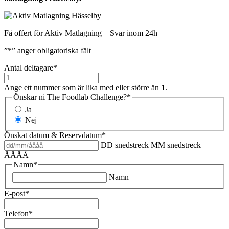
Få offert för Aktiv Matlagning – Svar inom 24h
”
*
” anger obligatoriska fält
Antal deltagare
*
Ange ett nummer som är lika med eller större än
1
.
Önskar ni The Foodlab Challenge?
*
Ja
Nej
Önskat datum & Reservdatum
*
DD snedstreck MM snedstreck
ÅÅÅÅ
Namn
*
Namn
E-post
*
Telefon
*