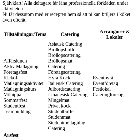
Självklart! Alla deltagare får låna professionella förkläden under
aktiviteten.
Ni får dessutom med er recepten hem så att ni kan briljera i köket
även efteråt.
Arrangörer &
Tillställningar/Tema
Catering
Lokaler
Asiatisk Catering
Bröllopsbuffe
Bröllopscatering
Affärslunch
Bröllopsmat
Aktiv Matlagning
Catering
Företagsfest
Företagscatering
Kickoff
Hyra Kock
Eventbyrå
Matlagningsaktivitet
Italiensk Catering
Eventföretag
Matlagningskurs
Julbordscatering
Festlokal
Möhippa
Libanesisk Catering
Cateringföretag
Sommarfest
Mingelmat
Studentfest
Privat kock
Teambuilding
Studentbuffe
Studentmat
Studentmottagning
Catering
Årsfest