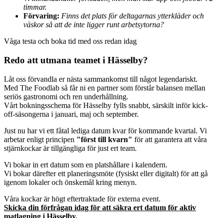
timmar.
Förvaring:
Finns det plats för deltagarnas ytterkläder och
väskor så att de inte ligger runt arbetsytorna?
Våga testa och boka tid med oss redan idag
Redo att utmana teamet i Hässelby?
Låt oss förvandla er nästa sammankomst till något legendariskt.
Med The Foodlab så får ni en partner som förstår balansen mellan
seriös gastronomi och ren underhållning.
Vårt bokningsschema för Hässelby fylls snabbt, särskilt inför kick-
off-säsongerna i januari, maj och september.
Just nu har vi ett fåtal lediga datum kvar för kommande kvartal. Vi
arbetar enligt principen
"först till kvarn"
för att garantera att våra
stjärnkockar är tillgängliga för just ert team.
Vi bokar in ert datum som en platshållare i kalendern.
Vi bokar därefter ett planeringsmöte (fysiskt eller digitalt) för att gå
igenom lokaler och önskemål kring menyn.
Våra kockar är högt eftertraktade för externa event.
Skicka din förfrågan idag för att säkra ert datum för aktiv
matlagning i Hässelby.