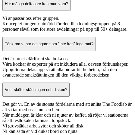
Hur många deltagare kan man vara?
Vi anpassar oss efter gruppen.
Konceptet fungerar utmärkt för den lilla ledningsgruppen på 8
personer såväl som för stora avdelningar på upp till 50+ deltagare.
Tänk om vi har deltagare som "inte kan" laga mat?
Det är precis därför ni ska boka oss.
Våra kockar är experter på att inkludera alla, oavsett förkunskaper.
Uppgifterna delas upp så att alla bidrar till helheten, från den
avancerade smaksättningen till den viktiga förberedelsen.
Vem sköter städningen och disken?
Det gör vi. En av de största fördelarna med att anlita The Foodlab är
att vi tar med oss smutsen hem.
När middagen är klar och ni njuter av kaffet, så röjer vi stationerna
så att festlokalen lämnas i toppskick.
Vi grovstädar arbetsytor och sköter all disk.
Ni kan sätta er vid dukat bord och njuta.