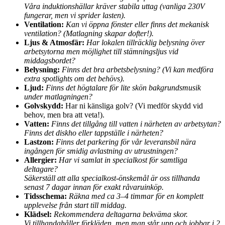
Våra induktionshällar kräver stabila uttag (vanliga 230V
fungerar, men vi sprider lasten).
Ventilation:
Kan vi öppna fönster eller finns det mekanisk
ventilation? (Matlagning skapar dofter!).
Ljus & Atmosfär:
Har lokalen tillräcklig belysning över
arbetsytorna men möjlighet till stämningsljus vid
middagsbordet?
Belysning:
Finns det bra arbetsbelysning? (Vi kan medföra
extra spotlights om det behövs).
Ljud:
Finns det högtalare för lite skön bakgrundsmusik
under matlagningen?
Golvskydd:
Har ni känsliga golv? (Vi medför skydd vid
behov, men bra att veta!).
Vatten:
Finns det tillgång till vatten i närheten av arbetsytan?
Finns det diskho eller tappställe i närheten?
Lastzon:
Finns det parkering för vår leveransbil nära
ingången för smidig avlastning av utrustningen?
Allergier:
Har vi samlat in specialkost för samtliga
deltagare?
Säkerställ att alla specialkost-önskemål är oss tillhanda
senast 7 dagar innan för exakt råvaruinköp.
Tidsschema:
Räkna med ca 3–4 timmar för en komplett
upplevelse från start till middag.
Klädsel:
Rekommendera deltagarna bekväma skor.
Vi tillhandahåller förkläden, men man står upp och jobbar i 2