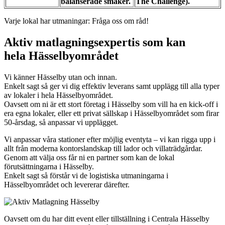
balanserade smaker.
The Challenge).
Varje lokal har utmaningar: Fråga oss om råd!
Aktiv matlagningsexpertis som kan
hela Hässelbyområdet
Vi känner Hässelby utan och innan.
Enkelt sagt så ger vi dig effektiv leverans samt upplägg till alla typer
av lokaler i hela Hässelbyområdet.
Oavsett om ni är ett stort företag i Hässelby som vill ha en kick-off i
era egna lokaler, eller ett privat sällskap i Hässelbyområdet som firar
50-årsdag, så anpassar vi upplägget.
Vi anpassar våra stationer efter möjlig eventyta – vi kan rigga upp i
allt från moderna kontorslandskap till lador och villaträdgårdar.
Genom att välja oss får ni en partner som kan de lokal
förutsättningarna i Hässelby.
Enkelt sagt så förstår vi de logistiska utmaningarna i
Hässelbyområdet och levererar därefter.
Oavsett om du har ditt event eller tillställning i Centrala Hässelby