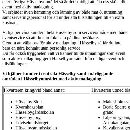
eller i övriga Hässelbyområdet så är det smidigt att låta oss sköta ditt
event med aktiv matlagning.
Vi erbjuder även hämtning och lämning av både mat & utrustning
samt serveringspersonal för att underlätta tillställningen till en extra
kostnad.
Vi hjälper våra kunder i hela Hässelby som serviceområde med både
eventservice så att du kan fokusera på dina besökare.
Genom att välja oss för aktiv matlagning i Hässelby så får du inte
bara en nära kontakt utan personlig service.
Du får också tryggheten i att vi känner till de utmaningar som event
som aktiv matlagning ger i Hässelbyområdet från otaliga event och
tillställningar.
Vi hjälper kunder i centrala Hässelby samt i närliggande
områden i Hässelbyområdet med aktiv matlagning.
I kvarteren kring/vid bland annat:
I kvarteren utmed bl
Hässelby Slott
Maltesholmsvä
Kvarnhagsplan
Beata Sparre 
Hässelbygårdsskolan
gränd,
Hässelby torg
Liljeörnsgatan
Loviselundstorget
Astrakangatan
Hässelbystrandsskolan
Kavaljersstig