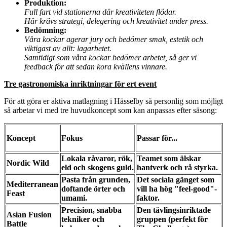
Produktion:
Full fart vid stationerna där kreativiteten flödar.
Här krävs strategi, delegering och kreativitet under press.
Bedömning:
Våra kockar agerar jury och bedömer smak, estetik och
viktigast av allt: lagarbetet.
Samtidigt som våra kockar bedömer arbetet, så ger vi
feedback för att sedan kora kvällens vinnare.
Tre gastronomiska inriktningar för ert event
För att göra er aktiva matlagning i Hässelby så personlig som möjligt
så arbetar vi med tre huvudkoncept som kan anpassas efter säsong:
Koncept
Fokus
Passar för...
Lokala råvaror, rök,
Teamet som älskar
Nordic Wild
eld och skogens guld.
hantverk och rå styrka.
Pasta från grunden,
Det sociala gänget som
Mediterranean
doftande örter och
vill ha hög "feel-good"-
Feast
umami.
faktor.
Precision, snabba
Den tävlingsinriktade
Asian Fusion
tekniker och
gruppen (perfekt för
Battle