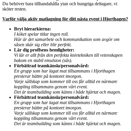
Du behöver bara tillhandahålla ytan och hungriga deltagare, vi
sköter resten.
Varför välja aktiv matlagning för ditt nästa event i
Hjorthagen
?
Bryt hierarkierna:
I köket spelar titlar ingen roll.
Här är det samarbete och kommunikation som avgör om
såsen skär sig eller blir perfekt.
Lär dig proffsens hemligheter:
Vi lär er allt från den perfekta knivtekniken till vetenskapen
bakom en stabil emulsion (sås).
Förbättrad teamkänsla/personalvård:
En grupp som har lagat mat tillsammans i Hjorthagen
presterar bättre på kontoret imorgon.
Varje sällskap som kommer till oss får alltid en närmare
koppling tillsammans genom vårt event.
Det är teambuilding som känns i både hjärtat och magen.
Förbättrad teamkänsla/personalvård:
En grupp som har lagat mat tillsammans i Hjorthagen
presterar bättre på kontoret imorgon.
Varje sällskap som kommer till oss får alltid en närmare
koppling tillsammans genom vårt event.
Det är teambuilding som känns i både hjärtat och magen.