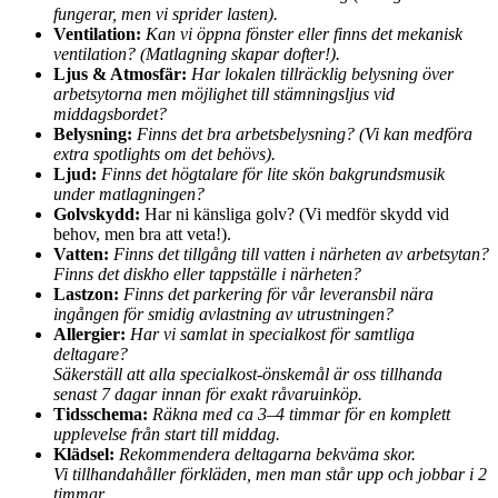
fungerar, men vi sprider lasten).
Ventilation:
Kan vi öppna fönster eller finns det mekanisk
ventilation? (Matlagning skapar dofter!).
Ljus & Atmosfär:
Har lokalen tillräcklig belysning över
arbetsytorna men möjlighet till stämningsljus vid
middagsbordet?
Belysning:
Finns det bra arbetsbelysning? (Vi kan medföra
extra spotlights om det behövs).
Ljud:
Finns det högtalare för lite skön bakgrundsmusik
under matlagningen?
Golvskydd:
Har ni känsliga golv? (Vi medför skydd vid
behov, men bra att veta!).
Vatten:
Finns det tillgång till vatten i närheten av arbetsytan?
Finns det diskho eller tappställe i närheten?
Lastzon:
Finns det parkering för vår leveransbil nära
ingången för smidig avlastning av utrustningen?
Allergier:
Har vi samlat in specialkost för samtliga
deltagare?
Säkerställ att alla specialkost-önskemål är oss tillhanda
senast 7 dagar innan för exakt råvaruinköp.
Tidsschema:
Räkna med ca 3–4 timmar för en komplett
upplevelse från start till middag.
Klädsel:
Rekommendera deltagarna bekväma skor.
Vi tillhandahåller förkläden, men man står upp och jobbar i 2
timmar.