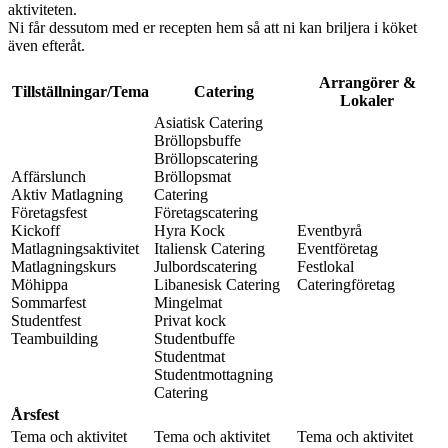
aktiviteten.
Ni får dessutom med er recepten hem så att ni kan briljera i köket
även efteråt.
Arrangörer &
Tillställningar/Tema
Catering
Lokaler
Asiatisk Catering
Bröllopsbuffe
Bröllopscatering
Affärslunch
Bröllopsmat
Aktiv Matlagning
Catering
Företagsfest
Företagscatering
Kickoff
Hyra Kock
Eventbyrå
Matlagningsaktivitet
Italiensk Catering
Eventföretag
Matlagningskurs
Julbordscatering
Festlokal
Möhippa
Libanesisk Catering
Cateringföretag
Sommarfest
Mingelmat
Studentfest
Privat kock
Teambuilding
Studentbuffe
Studentmat
Studentmottagning
Catering
Årsfest
Tema och aktivitet
Tema och aktivitet
Tema och aktivitet