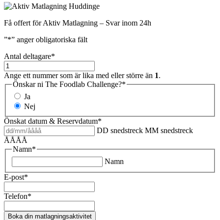
Få offert för Aktiv Matlagning – Svar inom 24h
”
*
” anger obligatoriska fält
Antal deltagare
*
Ange ett nummer som är lika med eller större än
1
.
Önskar ni The Foodlab Challenge?
*
Ja
Nej
Önskat datum & Reservdatum
*
DD snedstreck MM snedstreck
ÅÅÅÅ
Namn
*
Namn
E-post
*
Telefon
*
Boka din matlagningsaktivitet