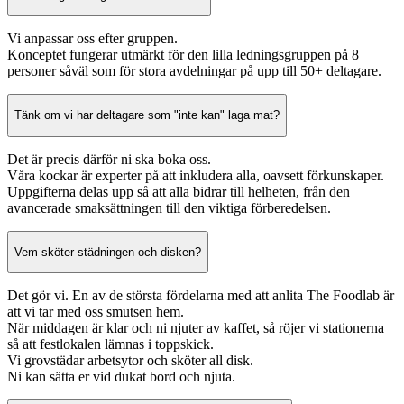
Vi anpassar oss efter gruppen.
Konceptet fungerar utmärkt för den lilla ledningsgruppen på 8
personer såväl som för stora avdelningar på upp till 50+ deltagare.
Tänk om vi har deltagare som "inte kan" laga mat?
Det är precis därför ni ska boka oss.
Våra kockar är experter på att inkludera alla, oavsett förkunskaper.
Uppgifterna delas upp så att alla bidrar till helheten, från den
avancerade smaksättningen till den viktiga förberedelsen.
Vem sköter städningen och disken?
Det gör vi. En av de största fördelarna med att anlita The Foodlab är
att vi tar med oss smutsen hem.
När middagen är klar och ni njuter av kaffet, så röjer vi stationerna
så att festlokalen lämnas i toppskick.
Vi grovstädar arbetsytor och sköter all disk.
Ni kan sätta er vid dukat bord och njuta.