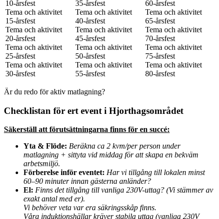
10-årsfest
35-årsfest
60-årsfest
Tema och aktivitet
Tema och aktivitet
Tema och aktivitet
15-årsfest
40-årsfest
65-årsfest
Tema och aktivitet
Tema och aktivitet
Tema och aktivitet
20-årsfest
45-årsfest
70-årsfest
Tema och aktivitet
Tema och aktivitet
Tema och aktivitet
25-årsfest
50-årsfest
75-årsfest
Tema och aktivitet
Tema och aktivitet
Tema och aktivitet
30-årsfest
55-årsfest
80-årsfest
Är du redo för aktiv matlagning?
Checklistan för ert event i Hjorthagsområdet
Säkerställ att förutsättningarna finns för en succé:
Yta & Flöde:
Beräkna ca 2 kvm/per person under
matlagning + sittyta vid middag för att skapa en bekväm
arbetsmiljö.
Förberelse inför eventet:
Har vi tillgång till lokalen minst
60–90 minuter innan gästerna anländer?
El:
Finns det tillgång till vanliga 230V-uttag? (Vi stämmer av
exakt antal med er).
Vi behöver veta var era säkringsskåp finns.
Våra induktionshällar kräver stabila uttag (vanliga 230V