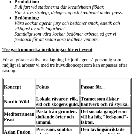
Produktion:
Full fart vid stationerna där kreativiteten flödar.
Här krävs strategi, delegering och kreativitet under press.
Bedömning:
Våra kockar agerar jury och bedömer smak, estetik och
viktigast av allt: lagarbetet.
Samtidigt som våra kockar bedömer arbetet, så ger vi
feedback för att sedan kora kvällens vinnare.
Tre gastronomiska inriktningar för ert event
För att göra er aktiva matlagning i Hjorthagen så personlig som
möjligt så arbetar vi med tre huvudkoncept som kan anpassas efter
säsong:
Koncept
Fokus
Passar för...
Lokala råvaror, rök,
Teamet som älskar
Nordic Wild
eld och skogens guld.
hantverk och rå styrka.
Pasta från grunden,
Det sociala gänget som
Mediterranean
doftande örter och
vill ha hög "feel-good"-
Feast
umami.
faktor.
Precision, snabba
Den tävlingsinriktade
Asian Fusion