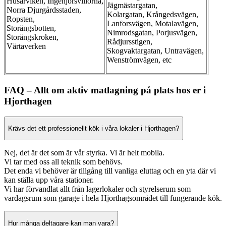
Husarviken, Ingenjörsvillorna,
Jägmästargatan,
Norra Djurgårdsstaden,
Kolargatan, Krångedsvägen,
Ropsten,
Lanforsvägen, Motalavägen,
Storängsbotten,
Nimrodsgatan, Porjusvägen,
Storängskroken,
Rådjursstigen,
Värtaverken
Skogvaktargatan, Untravägen,
Wenströmvägen, etc
FAQ – Allt om aktiv matlagning på plats hos er i
Hjorthagen
Krävs det ett professionellt kök i våra lokaler i Hjorthagen?
Nej, det är det som är vår styrka. Vi är helt mobila.
Vi tar med oss all teknik som behövs.
Det enda vi behöver är tillgång till vanliga eluttag och en yta där vi
kan ställa upp våra stationer.
Vi har förvandlat allt från lagerlokaler och styrelserum som
vardagsrum som garage i hela Hjorthagsområdet till fungerande kök.
Hur många deltagare kan man vara?