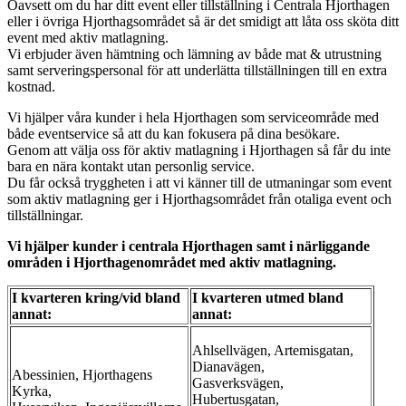
Oavsett om du har ditt event eller tillställning i Centrala Hjorthagen
eller i övriga Hjorthagsområdet så är det smidigt att låta oss sköta ditt
event med aktiv matlagning.
Vi erbjuder även hämtning och lämning av både mat & utrustning
samt serveringspersonal för att underlätta tillställningen till en extra
kostnad.
Vi hjälper våra kunder i hela Hjorthagen som serviceområde med
både eventservice så att du kan fokusera på dina besökare.
Genom att välja oss för aktiv matlagning i Hjorthagen så får du inte
bara en nära kontakt utan personlig service.
Du får också tryggheten i att vi känner till de utmaningar som event
som aktiv matlagning ger i Hjorthagsområdet från otaliga event och
tillställningar.
Vi hjälper kunder i centrala
Hjorthagen
samt i närliggande
områden i
Hjorthagen
området med aktiv matlagning.
I kvarteren kring/vid bland
I kvarteren utmed bland
annat:
annat:
Ahlsellvägen, Artemisgatan,
Dianavägen,
Abessinien, Hjorthagens
Gasverksvägen,
Kyrka,
Hubertusgatan,