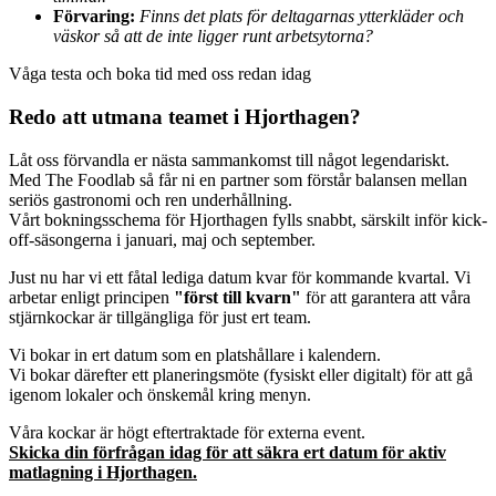
Förvaring:
Finns det plats för deltagarnas ytterkläder och
väskor så att de inte ligger runt arbetsytorna?
Våga testa och boka tid med oss redan idag
Redo att utmana teamet i Hjorthagen?
Låt oss förvandla er nästa sammankomst till något legendariskt.
Med The Foodlab så får ni en partner som förstår balansen mellan
seriös gastronomi och ren underhållning.
Vårt bokningsschema för Hjorthagen fylls snabbt, särskilt inför kick-
off-säsongerna i januari, maj och september.
Just nu har vi ett fåtal lediga datum kvar för kommande kvartal. Vi
arbetar enligt principen
"först till kvarn"
för att garantera att våra
stjärnkockar är tillgängliga för just ert team.
Vi bokar in ert datum som en platshållare i kalendern.
Vi bokar därefter ett planeringsmöte (fysiskt eller digitalt) för att gå
igenom lokaler och önskemål kring menyn.
Våra kockar är högt eftertraktade för externa event.
Skicka din förfrågan idag för att säkra ert datum för aktiv
matlagning i
Hjorthagen
.