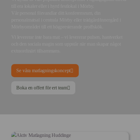
till era lokaler eller i hyrd festlokal i Mörby.
Vår personal förvandlar ditt konferensrum, din
personalmatsal i centrala Mörby eller trädgård/innergård i
Mörbyområdet till ett högpresterande proffskök.
Vi levererar inte bara mat – vi levererar pulsen, hantverket
och den sociala magin som uppstår när man skapar något
extraordinärt tillsammans.
Se våra matlagningskoncept
Boka en offert för ert team