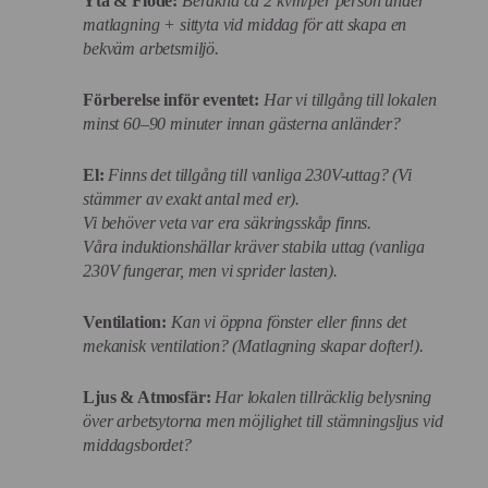
Yta & Flöde:
Beräkna ca 2 kvm/per person under
matlagning + sittyta vid middag för att skapa en
bekväm arbetsmiljö.
Förberelse inför eventet:
Har vi tillgång till lokalen
minst 60–90 minuter innan gästerna anländer?
El:
Finns det tillgång till vanliga 230V-uttag? (Vi
stämmer av exakt antal med er).
Vi behöver veta var era säkringsskåp finns.
Våra induktionshällar kräver stabila uttag (vanliga
230V fungerar, men vi sprider lasten).
Ventilation:
Kan vi öppna fönster eller finns det
mekanisk ventilation? (Matlagning skapar dofter!).
Ljus & Atmosfär:
Har lokalen tillräcklig belysning
över arbetsytorna men möjlighet till stämningsljus vid
middagsbordet?