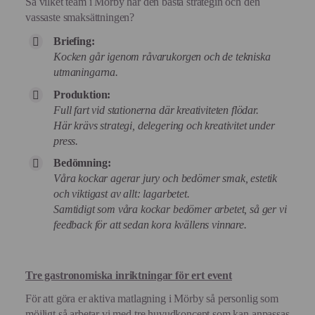
Så vilket team i Mörby har den bästa strategin och den
vassaste smaksättningen?
Briefing:
Kocken går igenom råvarukorgen och de tekniska
utmaningarna.
Produktion:
Full fart vid stationerna där kreativiteten flödar.
Här krävs strategi, delegering och kreativitet under
press.
Bedömning:
Våra kockar agerar jury och bedömer smak, estetik
och viktigast av allt: lagarbetet.
Samtidigt som våra kockar bedömer arbetet, så ger vi
feedback för att sedan kora kvällens vinnare.
Tre gastronomiska inriktningar för ert event
För att göra er aktiva matlagning i Mörby så personlig som
möjligt så arbetar vi med tre huvudkoncept som kan anpassas