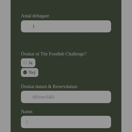
Antal deltagare
Ange ett nummer som är lika med eller större än
1
.
Önskar ni The Foodlab Challenge?
Ja
Nej
Önskat datum & Reservdatum
Namn