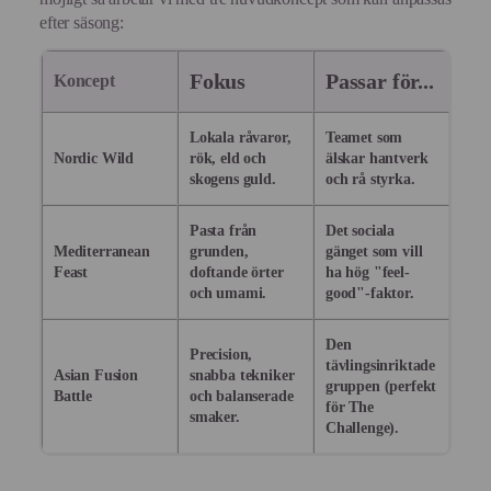
efter säsong:
Fokus
Passar för...
Koncept
Lokala råvaror,
Teamet som
Nordic Wild
rök, eld och
älskar hantverk
skogens guld.
och rå styrka.
Pasta från
Det sociala
Mediterranean
grunden,
gänget som vill
Feast
doftande örter
ha hög "feel-
och umami.
good"-faktor.
Den
Precision,
tävlingsinriktade
Asian Fusion
snabba tekniker
gruppen (perfekt
Battle
och balanserade
för The
smaker.
Challenge).