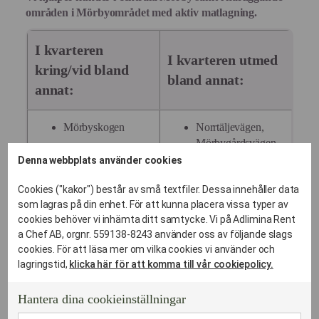
områden i Mörbyområdet med aktiv matlagning.
I kvarteren
I kvarteren utmed
kring/vid bland
bland annat:
annat:
Mörbyskogen
Norrtäljevägen,
Mörbygårdsvägen,
Mörbylund
Kevinge Strand,
Denna webbplats använder cookies
Danderyds sjukhus
Kevinge gård,
Cookies ("kakor") består av små textfiler. Dessa innehåller data
Mörby gård
Golfbanevägen,
som lagras på din enhet. För att kunna placera vissa typer av
Mörbydalen,
Mörby Centrum
cookies behöver vi inhämta ditt samtycke. Vi på Adlimina Rent
a Chef AB, orgnr. 559138-8243 använder oss av följande slags
Mörbyhöjden,
Stocksund
cookies. För att läsa mer om vilka cookies vi använder och
Vendevägen,
Djursholms
lagringstid,
klicka här för att komma till vår cookiepolicy.
Mörbyleden,
församlingsgård
Gamla landsvägen,
Hantera dina cookieinställningar
Djursholms Ösby
Danderydsvägen,
Station