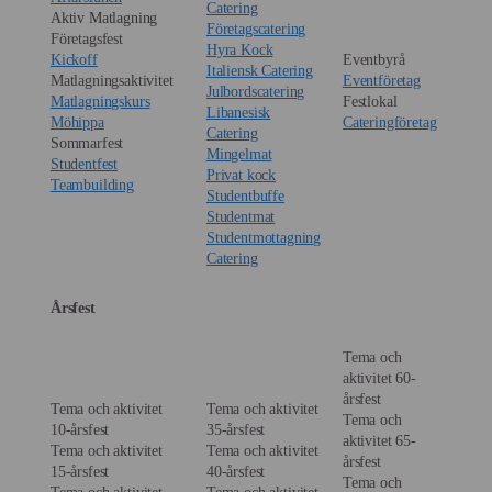
Catering
Aktiv Matlagning
Företagscatering
Företagsfest
Hyra Kock
Kickoff
Eventbyrå
Italiensk Catering
Matlagningsaktivitet
Eventföretag
Julbordscatering
Matlagningskurs
Festlokal
Libanesisk
Möhippa
Cateringföretag
Catering
Sommarfest
Mingelmat
Studentfest
Privat kock
Teambuilding
Studentbuffe
Studentmat
Studentmottagning
Catering
Årsfest
Tema och
aktivitet 60-
årsfest
Tema och aktivitet
Tema och aktivitet
Tema och
10-årsfest
35-årsfest
aktivitet 65-
Tema och aktivitet
Tema och aktivitet
årsfest
15-årsfest
40-årsfest
Tema och