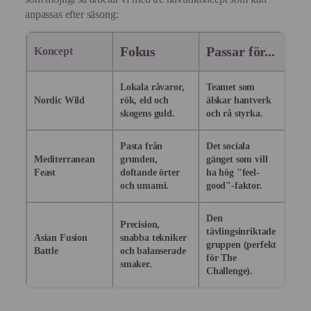
anpassas efter säsong:
Fokus
Passar för...
Koncept
Lokala råvaror,
Teamet som
Nordic Wild
rök, eld och
älskar hantverk
skogens guld.
och rå styrka.
Pasta från
Det sociala
Mediterranean
grunden,
gänget som vill
Feast
doftande örter
ha hög "feel-
och umami.
good"-faktor.
Den
Precision,
tävlingsinriktade
Asian Fusion
snabba tekniker
gruppen (perfekt
Battle
och balanserade
för The
smaker.
Challenge).