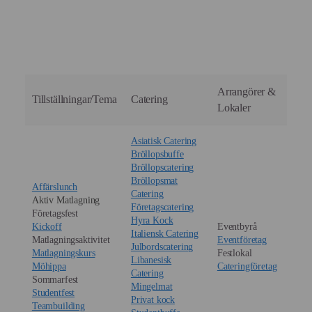
via bild eller ritning.
Självklart! Alla deltagare får låna professionella
förkläden under aktiviteten.
Ni får dessutom med er recepten hem så att ni kan
briljera i köket även efteråt.
Arrangörer &
Tillställningar/Tema
Catering
Lokaler
Asiatisk Catering
Bröllopsbuffe
Bröllopscatering
Bröllopsmat
Affärslunch
Catering
Aktiv Matlagning
Företagscatering
Företagsfest
Hyra Kock
Kickoff
Eventbyrå
Italiensk Catering
Matlagningsaktivitet
Eventföretag
Julbordscatering
Matlagningskurs
Festlokal
Libanesisk
Möhippa
Cateringföretag
Catering
Sommarfest
Mingelmat
Studentfest
Privat kock
Teambuilding