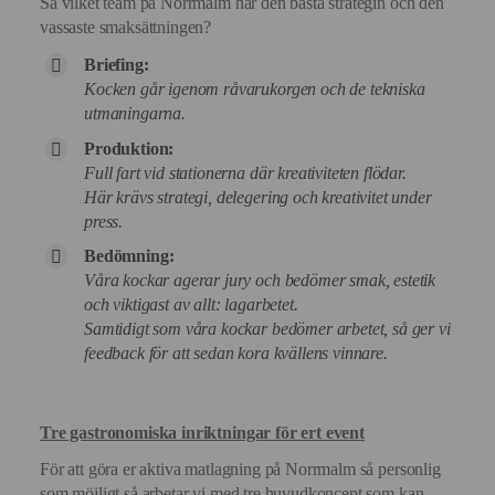
Så vilket team på Norrmalm har den bästa strategin och den
vassaste smaksättningen?
Briefing:
Kocken går igenom råvarukorgen och de tekniska
utmaningarna.
Produktion:
Full fart vid stationerna där kreativiteten flödar.
Här krävs strategi, delegering och kreativitet under
press.
Bedömning:
Våra kockar agerar jury och bedömer smak, estetik
och viktigast av allt: lagarbetet.
Samtidigt som våra kockar bedömer arbetet, så ger vi
feedback för att sedan kora kvällens vinnare.
Tre gastronomiska inriktningar för ert event
För att göra er aktiva matlagning på Norrmalm så personlig
som möjligt så arbetar vi med tre huvudkoncept som kan