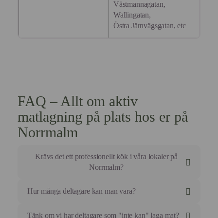
av
Västmannagatan,
personlig
Cookies
annonsmätning
Wallingatan,
för
Östra Järnvägsgatan, etc
anpassade
annonser
FAQ – Allt om aktiv
matlagning på plats hos er på
Norrmalm
Krävs det ett professionellt kök i våra lokaler på
Norrmalm?
Nej, det är det som är vår styrka. Vi är helt mobila.
Hur många deltagare kan man vara?
Vi tar med oss all teknik som behövs.
Det enda vi behöver är tillgång till vanliga eluttag och
Vi anpassar oss efter gruppen.
Tänk om vi har deltagare som "inte kan" laga mat?