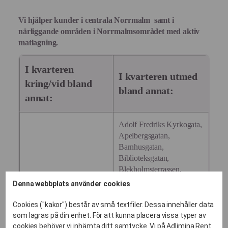
Vi hjälper kunder i centrala
Norrmalm
samt i
närliggande områden i
Norrmalms
området med aktiv
matlagning.
I kvarteren
I kvarteren utmed
kring/vid bland
bland annat:
annat:
Adolf Fredriks Kyrkogata,
Apelbergsgatan,
Barnhusgatan,
Biblioteksgatan,
Blekholmsterrassen,
Brunnsgatan, Dalagatan,
Denna webbplats använder cookies
David Bagares gata,
Drottninggatan, Gamla
Cookies ("kakor") består av små textfiler. Dessa innehåller data
Blekholmstorget
Brogatan, Hamngatan,
som lagras på din enhet. För att kunna placera vissa typer av
Brunkebergstorg
Holländargatan,
cookies behöver vi inhämta ditt samtycke. Vi på Adlimina Rent