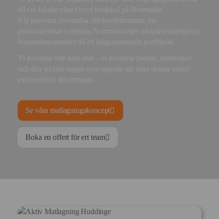
till era lokaler eller i hyrd festlokal på Norrmalm.
Vår personal förvandlar ditt konferensrum, din
personalmatsal i centrala Norrmalm eller trädgård/innergård i
Norrmalmsområdet till ett högpresterande proffskök.
Vi levererar inte bara mat – vi levererar pulsen, hantverket
och den sociala magin som uppstår när man skapar något
extraordinärt tillsammans.
Se våra matlagningskoncept
Boka en offert för ert team