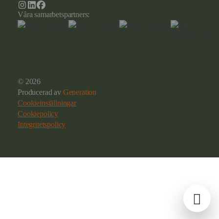
Våra samarbetspartners:
© 2026
Producerad av
Generation
Cookieinställningar
Cookiepolicy
Integritetspolicy