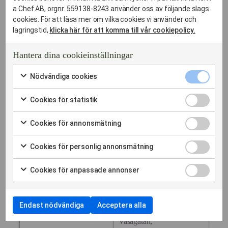
Centralbadet
Jakobsbergsgatan,
a Chef AB, orgnr. 559138-8243 använder oss av följande slags
Gallerian
cookies. För att läsa mer om vilka cookies vi använder och
Jakobsgatan,
Hötorget
lagringstid,
klicka här för att komma till vår cookiepolicy.
Kammakargatan,
Jacobs kyrka
Karduansmakargatan,
Klarakvarteren
Kungsgatan,
Hantera dina cookieinställningar
Konserthuset
Kungsträdgårdsgatan,
Kungsträdgården
Nödvändi
Luntmakargatan,
Nödvändiga cookies
Norra Bantorget
cookies
Markera
Lästmakargatan,
kryssruta
Norra Latin
för
Cookies
Malmskillnadsgatan,
Cookies för statistik
att
Norrmalmstorg
för
Markera
Norrlandsgatan, Olof
samtycka
statistik
Nybrokajen
för
till
Palmes gata, Olofsgatan,
Cookies
Cookies för annonsmätning
kryssruta
Operan
att
användning
för
Oxtorgsgatan,
Markera
samtycka
Oxtorget
av
annonsmä
för
Regeringsgatan,
till
Cookies
Nödvändiga
Cookies för personlig annonsmätning
kryssruta
Sergels torg
att
användning
för
Sergelsgatan,
cookies
Markera
samtycka
Tegelbacken
av
personlig
för
Slöjdgatan,
till
Cookies
Cookies
Cookies för anpassade annonser
annonsmä
Tegnerlunden
att
användning
för
Smålandsgatan,
för
kryssruta
Markera
samtycka
av
anpassade
statistik
Strömgatan,
för
till
Cookies
annonser
att
Sveavägen, Tegnérgatan,
användning
för
kryssruta
samtycka
Endast nödvändiga
Acceptera alla
av
Torsgatan, Upplandsgatan,
annonsmätning
till
Cookies
Vasagatan,
användning
för