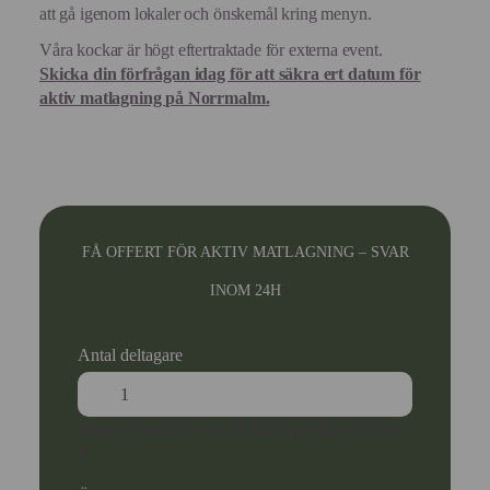
att gå igenom lokaler och önskemål kring menyn.
Våra kockar är högt eftertraktade för externa event.
Skicka din förfrågan idag för att säkra ert datum för
aktiv matlagning
på Norrmalm
.
FÅ OFFERT FÖR AKTIV MATLAGNING – SVAR
INOM 24H
Antal deltagare
Ange ett nummer som är lika med eller större än
1
.