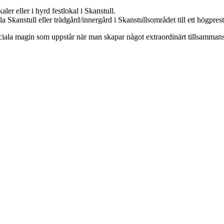
aler eller i hyrd festlokal i Skanstull.
a Skanstull eller trädgård/innergård i Skanstullsområdet till ett högpres
sociala magin som uppstår när man skapar något extraordinärt tillsammans