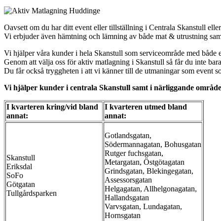
Oavsett om du har ditt event eller tillställning i Centrala Skanstull ell
Vi erbjuder även hämtning och lämning av både mat & utrustning samt se
Vi hjälper våra kunder i hela Skanstull som serviceområde med både e
Genom att välja oss för aktiv matlagning i Skanstull så får du inte bar
Du får också tryggheten i att vi känner till de utmaningar som event so
Vi hjälper kunder i centrala
Skanstull
samt i närliggande områd
I kvarteren kring/vid bland
I kvarteren utmed bland
annat:
annat:
Gotlandsgatan,
Södermannagatan, Bohusgatan
Rutger fuchsgatan,
Skanstull
Metargatan, Östgötagatan
Eriksdal
Grindsgatan, Blekingegatan,
SoFo
Assessorsgatan
Götgatan
Helgagatan, Allhelgonagatan,
Tullgårdsparken
Hallandsgatan
Varvsgatan, Lundagatan,
Hornsgatan