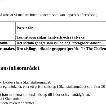
t så arbetar vi med tre huvudkoncept som kan anpassas efter säsong:
Passar för...
Teamet som älskar hantverk och rå styrka.
mami.
Det sociala gänget som vill ha hög "feel-good"-faktor.
de smaker.
Den tävlingsinriktade gruppen (perfekt för The Challen
kanstullsområdet
av lokaler i hela Skanstullsområdet.
era egna lokaler, eller ett privat sällskap i Skanstullsområdet som firar 5
lt från moderna kontorslandskap till lador och villaträdgårdar.
a i Skanstull.
t och levererar därefter.