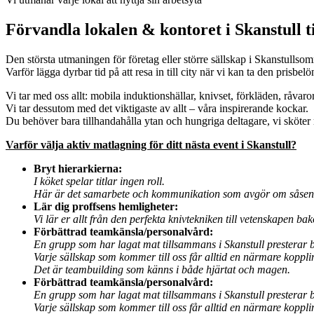
Förvandla lokalen & kontoret i Skanstull t
Den största utmaningen för företag eller större sällskap i Skanstullsomr
Varför lägga dyrbar tid på att resa in till city när vi kan ta den prisbelö
Vi tar med oss allt: mobila induktionshällar, knivset, förkläden, råvaro
Vi tar dessutom med det viktigaste av allt – våra inspirerande kockar.
Du behöver bara tillhandahålla ytan och hungriga deltagare, vi sköter 
Varför välja aktiv matlagning för ditt nästa event i
Skanstull
?
Bryt hierarkierna:
I köket spelar titlar ingen roll.
Här är det samarbete och kommunikation som avgör om såsen skä
Lär dig proffsens hemligheter:
Vi lär er allt från den perfekta knivtekniken till vetenskapen ba
Förbättrad teamkänsla/personalvård:
En grupp som har lagat mat tillsammans i Skanstull presterar b
Varje sällskap som kommer till oss får alltid en närmare koppl
Det är teambuilding som känns i både hjärtat och magen.
Förbättrad teamkänsla/personalvård:
En grupp som har lagat mat tillsammans i Skanstull presterar b
Varje sällskap som kommer till oss får alltid en närmare koppl