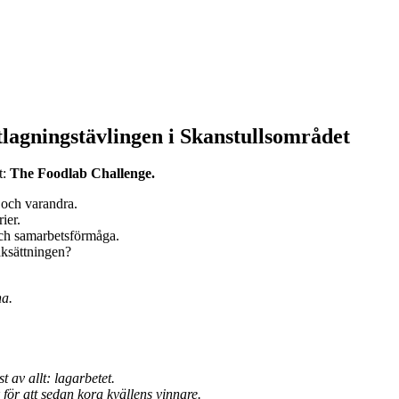
lagningstävlingen i Skanstullsområdet
t:
The Foodlab Challenge.
 och varandra.
ier.
och samarbetsförmåga.
aksättningen?
na.
 av allt: lagarbetet.
för att sedan kora kvällens vinnare.