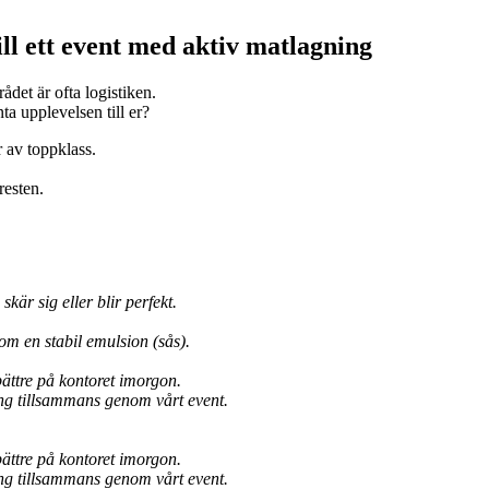
ill ett event med aktiv matlagning
ådet är ofta logistiken.
nta upplevelsen till er?
r av toppklass.
resten.
r sig eller blir perfekt.
kom en stabil emulsion (sås).
ättre på kontoret imorgon.
ing tillsammans genom vårt event.
ättre på kontoret imorgon.
ing tillsammans genom vårt event.