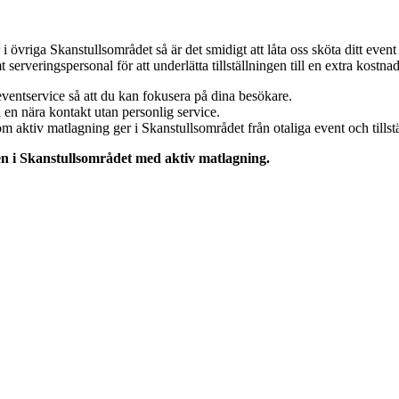
er i övriga Skanstullsområdet så är det smidigt att låta oss sköta ditt eve
rveringspersonal för att underlätta tillställningen till en extra kostnad
ventservice så att du kan fokusera på dina besökare.
a en nära kontakt utan personlig service.
m aktiv matlagning ger i Skanstullsområdet från otaliga event och tillstä
en i
Skanstulls
området med aktiv matlagning.