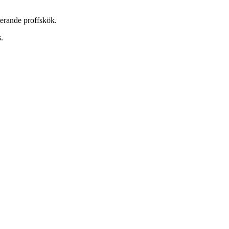
terande proffskök.
.