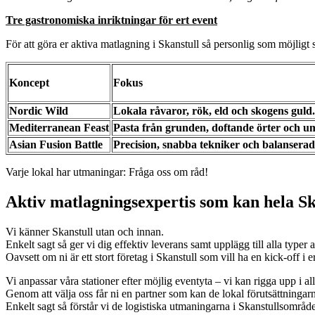
Tre gastronomiska inriktningar för ert event
För att göra er aktiva matlagning i Skanstull så personlig som möjlig
Koncept
Fokus
Nordic Wild
Lokala råvaror, rök, eld och skogens guld.
Mediterranean Feast
Pasta från grunden, doftande örter och u
Asian Fusion Battle
Precision, snabba tekniker och balansera
Varje lokal har utmaningar: Fråga oss om råd!
Aktiv matlagningsexpertis som kan hela S
Vi känner Skanstull utan och innan.
Enkelt sagt så ger vi dig effektiv leverans samt upplägg till alla typer 
Oavsett om ni är ett stort företag i Skanstull som vill ha en kick-off i 
Vi anpassar våra stationer efter möjlig eventyta – vi kan rigga upp i al
Genom att välja oss får ni en partner som kan de lokal förutsättningarn
Enkelt sagt så förstår vi de logistiska utmaningarna i Skanstullsområde