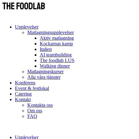
Upplevelser
Matlagningsupplevelser
Aktiv matlagning
Kockarnas kamp
Italien
AI teambuilding
The foodlab LUS
Walking dinner
Matlagningskurser
Alla våra tjänster
Konferens
Event & festlokal
Catering
Kontakt
Kontakta oss
Om oss
FAQ
Upplevelser