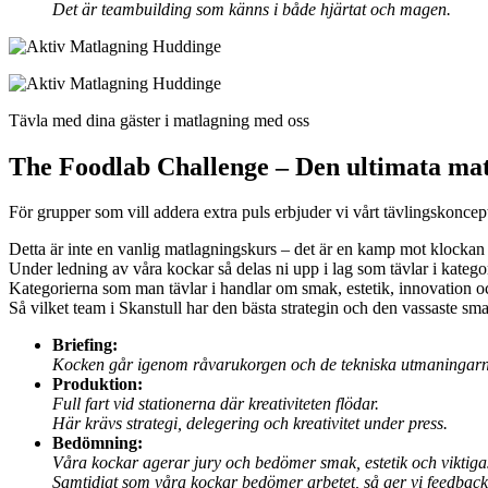
Det är teambuilding som känns i både hjärtat och magen.
Tävla med dina gäster i matlagning med oss
The Foodlab Challenge – Den ultimata mat
För grupper som vill addera extra puls erbjuder vi vårt tävlingskoncep
Detta är inte en vanlig matlagningskurs – det är en kamp mot klockan
Under ledning av våra kockar så delas ni upp i lag som tävlar i kategor
Kategorierna som man tävlar i handlar om smak, estetik, innovation 
Så vilket team i Skanstull har den bästa strategin och den vassaste sm
Briefing:
Kocken går igenom råvarukorgen och de tekniska utmaningar
Produktion:
Full fart vid stationerna där kreativiteten flödar.
Här krävs strategi, delegering och kreativitet under press.
Bedömning:
Våra kockar agerar jury och bedömer smak, estetik och viktigast
Samtidigt som våra kockar bedömer arbetet, så ger vi feedback 