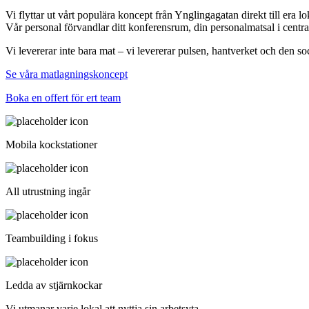
Vi flyttar ut vårt populära koncept från Ynglingagatan direkt till era lok
Vår personal förvandlar ditt konferensrum, din personalmatsal i central
Vi levererar inte bara mat – vi levererar pulsen, hantverket och den 
Se våra matlagningskoncept
Boka en offert för ert team
Mobila kockstationer
All utrustning ingår
Teambuilding i fokus
Ledda av stjärnkockar
Vi utmanar varje lokal att nyttja sin arbetsyta