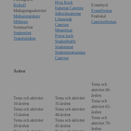
Hyra Kock
Kickoff
Eventbyrå
Italiensk Catering
Matlagningsaktivitet
Eventföretag
Julbordscatering
Matlagningskurs
Festlokal
Libanesisk
Möhippa
Cateringföretag
Catering
Sommarfest
Mingelmat
Studentfest
Privat kock
Teambuilding
Studentbuffe
Studentmat
Studentmottagning
Catering
Årsfest
Tema och
aktivitet 60-
årsfest
Tema och aktivitet
Tema och aktivitet
Tema och
10-årsfest
35-årsfest
aktivitet 65-
Tema och aktivitet
Tema och aktivitet
årsfest
15-årsfest
40-årsfest
Tema och
Tema och aktivitet
Tema och aktivitet
aktivitet 70-
20-årsfest
45-årsfest
årsfest