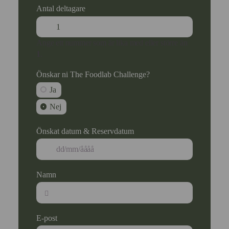
Antal deltagare
Ange ett nummer som är lika med eller större än
1
.
Önskar ni The Foodlab Challenge?
Ja
Nej
Önskat datum & Reservdatum
Namn
E-post