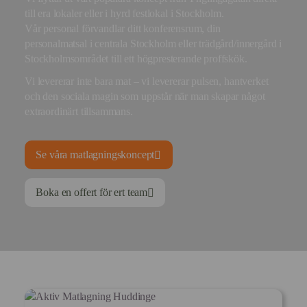
till era lokaler eller i hyrd festlokal i Stockholm.
Vår personal förvandlar ditt konferensrum, din
personalmatsal i centrala Stockholm eller trädgård/innergård i
Stockholmsområdet till ett högpresterande proffskök.
Vi levererar inte bara mat – vi levererar pulsen, hantverket
och den sociala magin som uppstår när man skapar något
extraordinärt tillsammans.
Se våra matlagningskoncept
Boka en offert för ert team