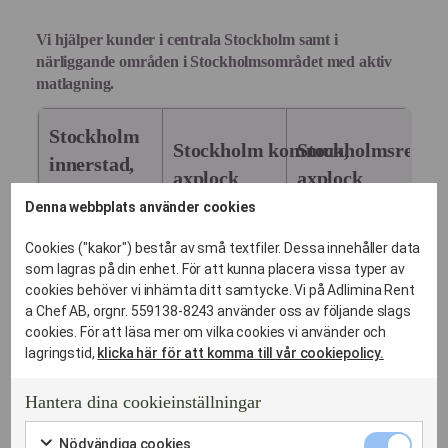
Vi hjälper kunder i centrala
Stockholm
samt i
närliggande områden i
Stockholms
området med aktiv
matlagning.
Stockholm
Stockholm
kommun,
Stockholms
region
innerstad
,
axplock
axplock
axplock
Denna webbplats använder cookies
Danderyd
Cookies ("kakor") består av små textfiler. Dessa innehåller data
Djurgården‎
Alvik
Ekerö
som lagras på din enhet. För att kunna placera vissa typer av
Gamla stan‎
Bagarmossen
Huddinge
cookies behöver vi inhämta ditt samtycke. Vi på Adlimina Rent
Gärdet‎
Bromma
Lidingö
a Chef AB, orgnr. 559138-8243 använder oss av följande slags
Hammarby Sjöstad
cookies. För att läsa mer om vilka cookies vi använder och
Enskede
Nacka
Hjorthagen‎
lagringstid,
klicka här för att komma till vår cookiepolicy.
Farsta
Norrtälje
Kungsholmen‎
Gröndal
Nynäshamn
Lilla Essingen‎
Gullmarsplan
Sigtuna
Hantera dina cookieinställningar
Långholmen‎
Hägersten
Sollentuna
Norra Djurgårdsstaden‎
Nödvändi
Hässelby
Solna
Nödvändiga cookies