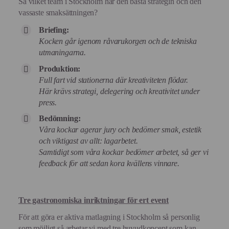
Så vilket team i Stockholm har den bästa strategin och den
vassaste smaksättningen?
Briefing:
Kocken går igenom råvarukorgen och de tekniska
utmaningarna.
Produktion:
Full fart vid stationerna där kreativiteten flödar.
Här krävs strategi, delegering och kreativitet under
press.
Bedömning:
Våra kockar agerar jury och bedömer smak, estetik
och viktigast av allt: lagarbetet.
Samtidigt som våra kockar bedömer arbetet, så ger vi
feedback för att sedan kora kvällens vinnare.
Tre gastronomiska inriktningar för ert event
För att göra er aktiva matlagning i Stockholm så personlig
som möjligt så arbetar vi med tre huvudkoncept som kan