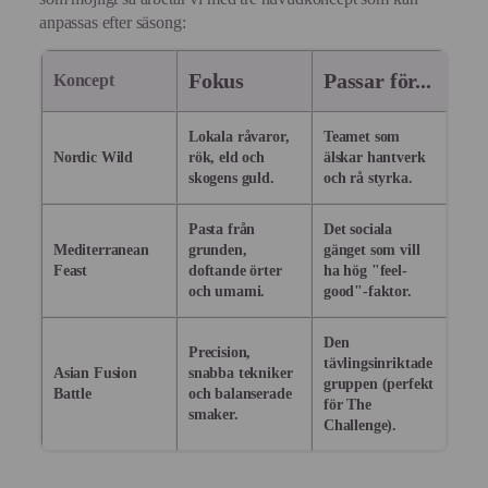
anpassas efter säsong:
Fokus
Passar för...
Koncept
Lokala råvaror,
Teamet som
Nordic Wild
rök, eld och
älskar hantverk
skogens guld.
och rå styrka.
Pasta från
Det sociala
Mediterranean
grunden,
gänget som vill
Feast
doftande örter
ha hög "feel-
och umami.
good"-faktor.
Den
Precision,
tävlingsinriktade
Asian Fusion
snabba tekniker
gruppen (perfekt
Battle
och balanserade
för The
smaker.
Challenge).