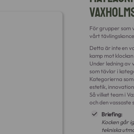
Vaxholm
För grupper som vi
vårt tävlingskonc
Detta är inte en v
kamp mot klockan
Under ledning av v
som tävlar i kateg
Kategorierna som 
estetik, innovati
Så vilket team i V
och den vassaste 
Briefing:
Kocken går i
tekniska utm