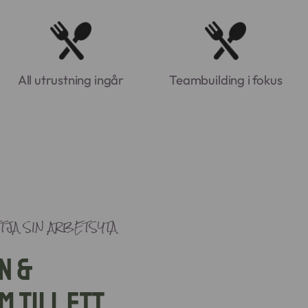
All utrustning ingår
Teambuilding i fokus
TJA SIN ARBETSYTA
n &
m till ett