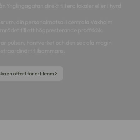
n Ynglingagatan direkt till era lokaler eller i hyrd
nsrum, din personalmatsal i centrala Vaxholm
mrådet till ett högpresterande proffskök.
erar pulsen, hantverket och den sociala magin
xtraordinärt tillsammans.
ka en offert för ert team