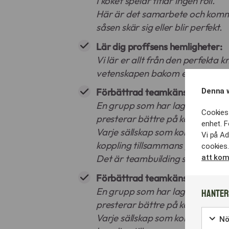
I köket spelar titlar ingen roll.
Här är det samarbete och kom
såsen skär sig eller blir perfekt.
Lär dig proffsens hemligheter:
Vi lär er allt från den perfekta kn
vetenskapen bakom en stabil emu
Förbättrad teamkänsla/persona
Denna 
En grupp som har lagat mat til
Cookies 
presterar bättre på kontoret im
enhet. F
Varje sällskap som kommer till o
Vi på Ad
koppling tillsammans genom vår
cookies.
Det är teambuilding som känns 
att kom
Förbättrad teamkänsla/persona
En grupp som har lagat mat til
Hanter
presterar bättre på kontoret im
Varje sällskap som kommer till o
Nö