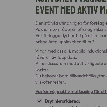
event med aktiv m
Den största utmaningen för företag ell
Vaxholmsområdet är ofta logistiken.
Varför lägga dyrbar tid på att resa in t
prisbelönta upplevelsen till er?
Vi tar med oss allt: mobila induktionsh
råvaror av toppklass.
Vi tar dessutom med det viktigaste av
kockar.
Du behöver bara tillhandahålla ytan
vi sköter resten.
Varför välja aktiv matlagning för dit
Bryt hierarkierna: