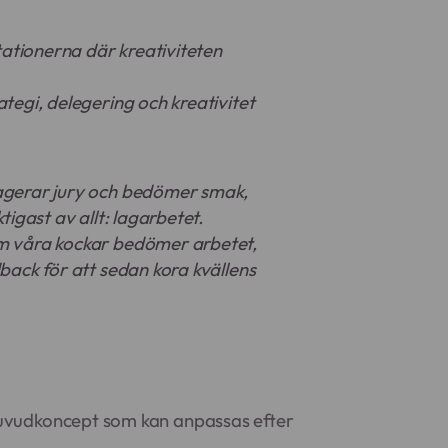
stationerna där kreativiteten
ategi, delegering och kreativitet
agerar jury och bedömer smak,
ktigast av allt: lagarbetet.
m våra kockar bedömer arbetet,
dback för att sedan kora kvällens
 huvudkoncept som kan anpassas efter