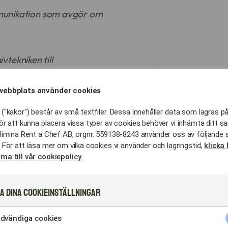
munikation som avgör om
ivtekniken till
lsion (sås).
lvård:
webbplats använder cookies
lsammans i Vaxholm
("kakor") består av små textfiler. Dessa innehåller data som lagras på
orgon.
ör att kunna placera vissa typer av cookies behöver vi inhämta ditt s
ss får alltid en närmare
limina Rent a Chef AB, orgnr. 559138-8243 använder oss av följande 
t event.
 För att läsa mer om vilka cookies vi använder och lagringstid,
klicka 
i både hjärtat och magen.
ma till vår cookiepolicy.
lvård:
lsammans i Vaxholm
a dina cookieinställningar
orgon.
ss får alltid en närmare
dvändiga cookies