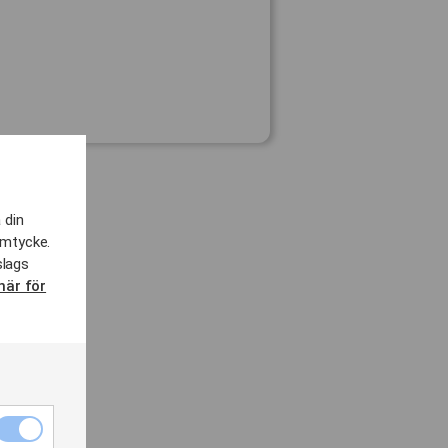
 din
amtycke.
slags
här för
Nödvändiga
cookies