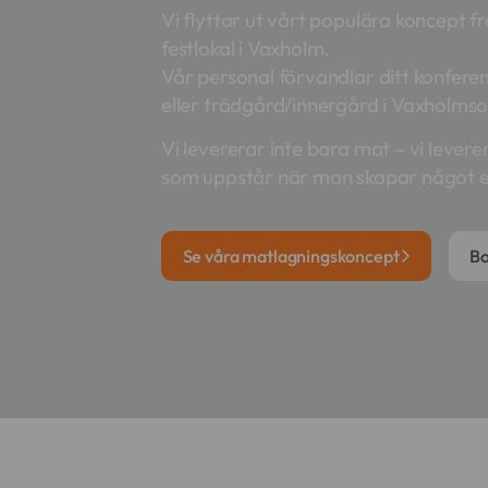
Vi flyttar ut vårt populära koncept frå
festlokal i Vaxholm.
Vår personal förvandlar ditt konfere
eller trädgård/innergård i Vaxholmso
Vi levererar inte bara mat – vi lever
som uppstår när man skapar något e
Se våra matlagningskoncept
Bo