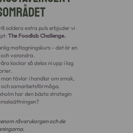
sområdet
ll addera extra puls erbjuder vi
ept:
The Foodlab Challenge.
anlig matlagningskurs – det är en
 och varandra.
åra kockar så delas ni upp i lag
orier.
man tävlar i handlar om smak,
on och samarbetsförmåga.
axholm har den bästa strategin
smaksättningen?
genom råvarukorgen och de
aningarna.