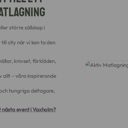
atlagning
er större sällskap i
ill city när vi kan ta den
ällar, knivset, förkläden,
 allt – våra inspirerande
 och hungriga deltagare,
t nästa event i
Vaxholm
?