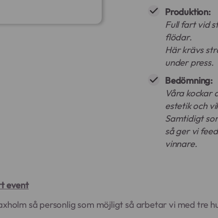
Produktion:
Full fart vid 
flödar.
Här krävs str
under press.
Bedömning:
Våra kockar 
estetik och vi
Samtidigt so
så ger vi fee
vinnare.
rt event
Vaxholm så personlig som möjligt så arbetar vi med tre