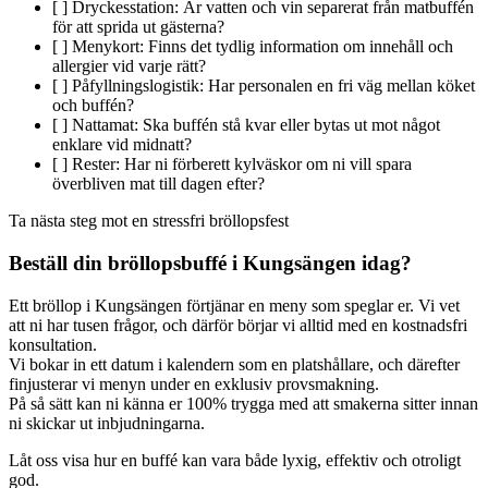
[ ] Dryckesstation: Är vatten och vin separerat från matbuffén
för att sprida ut gästerna?
[ ] Menykort: Finns det tydlig information om innehåll och
allergier vid varje rätt?
[ ] Påfyllningslogistik: Har personalen en fri väg mellan köket
och buffén?
[ ] Nattamat: Ska buffén stå kvar eller bytas ut mot något
enklare vid midnatt?
[ ] Rester: Har ni förberett kylväskor om ni vill spara
överbliven mat till dagen efter?
Ta nästa steg mot en stressfri bröllopsfest
Beställ din bröllopsbuffé i Kungsängen idag?
Ett bröllop i Kungsängen förtjänar en meny som speglar er. Vi vet
att ni har tusen frågor, och därför börjar vi alltid med en kostnadsfri
konsultation.
Vi bokar in ett datum i kalendern som en platshållare, och därefter
finjusterar vi menyn under en exklusiv provsmakning.
På så sätt kan ni känna er 100% trygga med att smakerna sitter innan
ni skickar ut inbjudningarna.
Låt oss visa hur en buffé kan vara både lyxig, effektiv och otroligt
god.