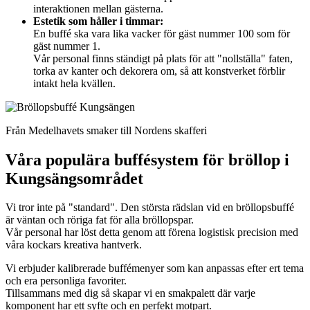
interaktionen mellan gästerna.
Estetik som håller i timmar:
En buffé ska vara lika vacker för gäst nummer 100 som för
gäst nummer 1.
Vår personal finns ständigt på plats för att "nollställa" faten,
torka av kanter och dekorera om, så att konstverket förblir
intakt hela kvällen.
Från Medelhavets smaker till Nordens skafferi
Våra populära buffésystem för bröllop i
Kungsängsområdet
Vi tror inte på "standard". Den största rädslan vid en bröllopsbuffé
är väntan och röriga fat för alla bröllopspar.
Vår personal har löst detta genom att förena logistisk precision med
våra kockars kreativa hantverk.
Vi erbjuder kalibrerade buffémenyer som kan anpassas efter ert tema
och era personliga favoriter.
Tillsammans med dig så skapar vi en smakpalett där varje
komponent har ett syfte och en perfekt motpart.