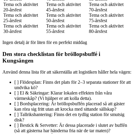
Tema och aktivitet
Tema och aktivitet
Tema och aktivitet
20-årsfest
45-årsfest
70-årsfest
Tema och aktivitet
Tema och aktivitet
Tema och aktivitet
25-årsfest
50-årsfest
75-årsfest
Tema och aktivitet
Tema och aktivitet
Tema och aktivitet
30-årsfest
55-årsfest
80-årsfest
Ingen detalj är för liten för en perfekt middag
Den stora checklistan för bröllopsbuffé i
Kungsängen
Använd denna lista för att säkerställa att logistiken håller hela vägen:
[ ] Flödesplan: Finns det plats för 2–3 separata stationer för att
undvika kö?
[ ] El & Säkringar: Klarar lokalen effekten från våra
värmeskåp? (Vi hjälper er att kolla detta).
[ ] Bordsplacering: Är bröllopsbuffén placerad så att gäster
kan röra sig fritt utan att krocka med sittande sällskap?
[ ] Tallrikshantering: Finns det en tydlig station för smutsig
disk?
[ ] Bestick & Servetter: Är dessa placerade i slutet av buffén
(så att gästerna har händerna fria när de tar maten)?