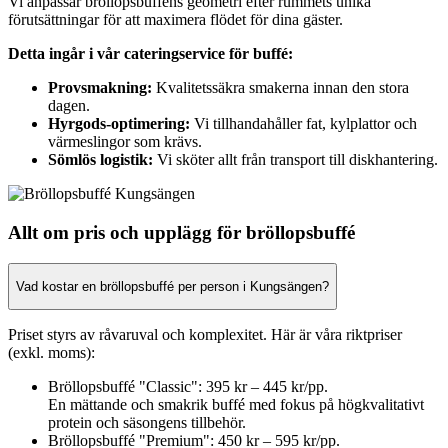
Vi anpassar bröllopsbufféns geometri efter rummets unika
förutsättningar för att maximera flödet för dina gäster.
Detta ingår i vår cateringservice för buffé:
Provsmakning:
Kvalitetssäkra smakerna innan den stora
dagen.
Hyrgods-optimering:
Vi tillhandahåller fat, kylplattor och
värmeslingor som krävs.
Sömlös logistik:
Vi sköter allt från transport till diskhantering.
Allt om pris och upplägg för bröllopsbuffé
Vad kostar en bröllopsbuffé per person i Kungsängen?
Priset styrs av råvaruval och komplexitet. Här är våra riktpriser
(exkl. moms):
Bröllopsbuffé "Classic": 395 kr – 445 kr/pp.
En mättande och smakrik buffé med fokus på högkvalitativt
protein och säsongens tillbehör.
Bröllopsbuffé "Premium": 450 kr – 595 kr/pp.