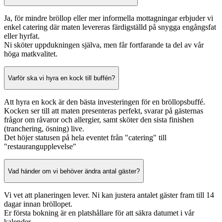
Ja, för mindre bröllop eller mer informella mottagningar erbjuder vi
enkel catering där maten levereras färdigställd på snygga engångsfat
eller hyrfat.
Ni sköter uppdukningen själva, men får fortfarande ta del av vår
höga matkvalitet.
Varför ska vi hyra en kock till buffén?
Att hyra en kock är den bästa investeringen för en bröllopsbuffé.
Kocken ser till att maten presenteras perfekt, svarar på gästernas
frågor om råvaror och allergier, samt sköter den sista finishen
(tranchering, ösning) live.
Det höjer statusen på hela eventet från "catering" till
"restaurangupplevelse"
Vad händer om vi behöver ändra antal gäster?
Vi vet att planeringen lever. Ni kan justera antalet gäster fram till 14
dagar innan bröllopet.
Er första bokning är en platshållare för att säkra datumet i vår
kalender.