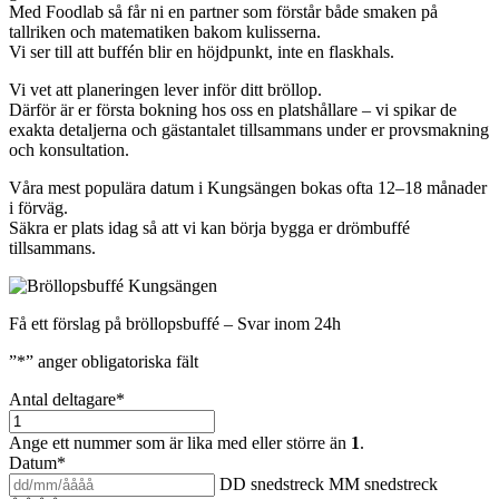
Med Foodlab så får ni en partner som förstår både smaken på
tallriken och matematiken bakom kulisserna.
Vi ser till att buffén blir en höjdpunkt, inte en flaskhals.
Vi vet att planeringen lever inför ditt bröllop.
Därför är er första bokning hos oss en platshållare – vi spikar de
exakta detaljerna och gästantalet tillsammans under er provsmakning
och konsultation.
Våra mest populära datum i Kungsängen bokas ofta 12–18 månader
i förväg.
Säkra er plats idag så att vi kan börja bygga er drömbuffé
tillsammans.
Få ett förslag på bröllopsbuffé – Svar inom 24h
”
*
” anger obligatoriska fält
Antal deltagare
*
Ange ett nummer som är lika med eller större än
1
.
Datum
*
DD snedstreck MM snedstreck