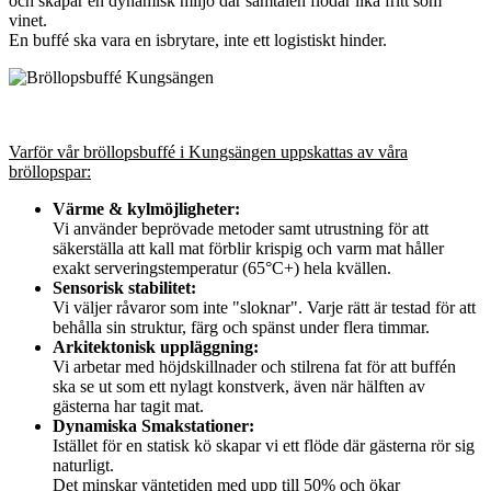
och skapar en dynamisk miljö där samtalen flödar lika fritt som
vinet.
En buffé ska vara en isbrytare, inte ett logistiskt hinder.
Varför vår bröllopsbuffé i Kungsängen uppskattas av våra
bröllopspar:
Värme & kylmöjligheter:
Vi använder beprövade metoder samt utrustning för att
säkerställa att kall mat förblir krispig och varm mat håller
exakt serveringstemperatur (65°C+) hela kvällen.
Sensorisk stabilitet:
Vi väljer råvaror som inte "sloknar". Varje rätt är testad för att
behålla sin struktur, färg och spänst under flera timmar.
Arkitektonisk uppläggning:
Vi arbetar med höjdskillnader och stilrena fat för att buffén
ska se ut som ett nylagt konstverk, även när hälften av
gästerna har tagit mat.
Dynamiska Smakstationer:
Istället för en statisk kö skapar vi ett flöde där gästerna rör sig
naturligt.
Det minskar väntetiden med upp till 50% och ökar