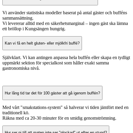
Vi använder statistiska modeller baserat på antal gäster och bufféns
sammansättning.
Vi levererar alltid med en säkerhetsmarginal – ingen gäst ska lämna
ett bröllop i Kungsängen hungrig.
Kan vi få en helt gluten- eller mjölkfri buffé?
Självklart. Vi kan antingen anpassa hela buffén eller skapa en tydligt
uppmärkt sektion för specialkost som håller exakt samma
gastronomiska nivå.
Hur lång tid tar det för 100 gäster att gå igenom buffén?
Med vårt "smakstations-system" så halverar vi tiden jämfört med en
traditionell kö.
Räkna med ca 20-30 minuter för en smidig genomströmning.
Hur ser ni till att maten inte ser "plockad" ut efter en stund?