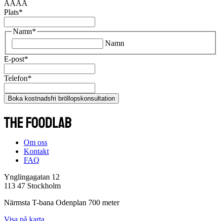
ÅÅÅÅ
Plats
*
Namn
*
Namn
E-post
*
Telefon
*
Boka kostnadsfri bröllopskonsultation
Om oss
Kontakt
FAQ
Ynglingagatan 12
113 47 Stockholm
Närmsta T-bana Odenplan 700 meter
Visa på karta