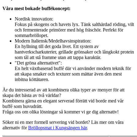
Våra mest bokade buffékoncept:
Nordisk innovation:
Fokus på skogens och havets lyx. Tänk salthärdad röding, vilt
och fermenterade primörer med hög fräschör. Perfekt för
sommarbröllopet.
Modern Italiensk/Medelhavsinspiration:
En hyllning till det goda livet. Ett system av
hantverkscharkuterier, grillade grönsaker och långkokt protein
som tål att stå framme utan att tappa karaktär.
"Det gröna alternativet":
En helt växtbaserad buffé där vi använder modern teknik för
att skapa smaker och texturer som mättar även den mest
inbitna köttätaren.
Är du intresserad av att kombinera olika typer av menyer för att
skapa det bästa av två världar?
Kombinera gärna en elegant serverad förrätt vid borde med vår
buffé som huvudrätt.
Fråga oss om olika lösningar så kommer vi ge dig alternativ!
Söker ni en mer formell servering vid bordet? Läs mer om våra
alternativ för
Bröllopsmat i Kungsängen här
.