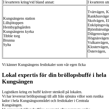
I kvarteren kring/vid bland annat:
I kvarteren u
Tvärvägen, K
Rankhusväge
Kungsängens station
Skolvägen, E
Lillsjötoppen
Enköpingsväg
Hembygdsgården
Björnbärsstige
Kungsängens kyrka
Diligensväge
Tibble torg
Högnäsvägen,
Brunna
Vulkanvägen,
Sylta
Klostervägen,
Östervägen,
Vi känner Kungsängens festlokaler som vår egen ficka
Lokal expertis för din bröllopsbuffé i hela
Kungsängen
Logistiken kring en buffé kräver stenkoll på lokalen.
Vi har levererat bröllopsmagi till allt från sjönära villor som rustika
lador i hela Kungsängsområdet och festlokaler i Centrala
Kungsängen.