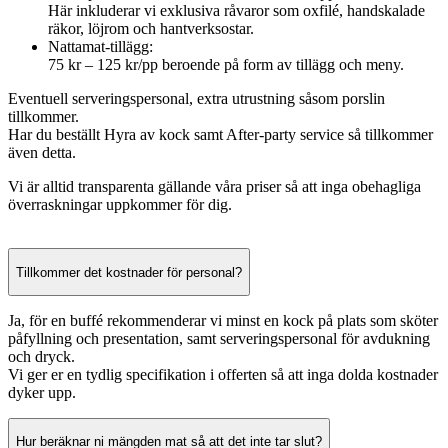
Här inkluderar vi exklusiva råvaror som oxfilé, handskalade
räkor, löjrom och hantverksostar.
Nattamat-tillägg:
75 kr – 125 kr/pp beroende på form av tillägg och meny.
Eventuell serveringspersonal, extra utrustning såsom porslin
tillkommer.
Har du beställt Hyra av kock samt After-party service så tillkommer
även detta.
Vi är alltid transparenta gällande våra priser så att inga obehagliga
överraskningar uppkommer för dig.
Tillkommer det kostnader för personal?
Ja, för en buffé rekommenderar vi minst en kock på plats som sköter
påfyllning och presentation, samt serveringspersonal för avdukning
och dryck.
Vi ger er en tydlig specifikation i offerten så att inga dolda kostnader
dyker upp.
Hur beräknar ni mängden mat så att det inte tar slut?