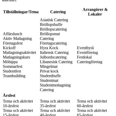
Arrangörer &
Tillställningar/Tema
Catering
Lokaler
Asiatisk Catering
Bröllopsbuffe
Bröllopscatering
Affärslunch
Bröllopsmat
Aktiv Matlagning
Catering
Företagsfest
Företagscatering
Kickoff
Hyra Kock
Eventbyrå
Matlagningsaktivitet
Italiensk Catering
Eventföretag
Matlagningskurs
Julbordscatering
Festlokal
Möhippa
Libanesisk Catering
Cateringföretag
Sommarfest
Mingelmat
Studentfest
Privat kock
Teambuilding
Studentbuffe
Studentmat
Studentmottagning
Catering
Årsfest
Tema och aktivitet
Tema och aktivitet
Tema och aktivitet
10-årsfest
35-årsfest
60-årsfest
Tema och aktivitet
Tema och aktivitet
Tema och aktivitet
15-årsfest
40-årsfest
65-årsfest