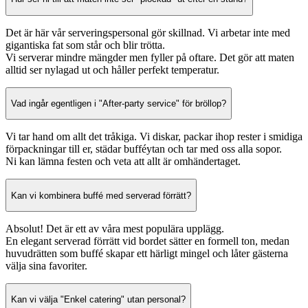
Det är här vår serveringspersonal gör skillnad. Vi arbetar inte med
gigantiska fat som står och blir trötta.
Vi serverar mindre mängder men fyller på oftare. Det gör att maten
alltid ser nylagad ut och håller perfekt temperatur.
Vad ingår egentligen i "After-party service" för bröllop?
Vi tar hand om allt det tråkiga. Vi diskar, packar ihop rester i smidiga
förpackningar till er, städar bufféytan och tar med oss alla sopor.
Ni kan lämna festen och veta att allt är omhändertaget.
Kan vi kombinera buffé med serverad förrätt?
Absolut! Det är ett av våra mest populära upplägg.
En elegant serverad förrätt vid bordet sätter en formell ton, medan
huvudrätten som buffé skapar ett härligt mingel och låter gästerna
välja sina favoriter.
Kan vi välja "Enkel catering" utan personal?