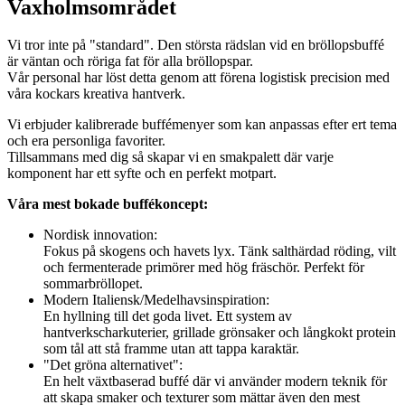
Vaxholmsområdet
Vi tror inte på "standard". Den största rädslan vid en bröllopsbuffé
är väntan och röriga fat för alla bröllopspar.
Vår personal har löst detta genom att förena logistisk precision med
våra kockars kreativa hantverk.
Vi erbjuder kalibrerade buffémenyer som kan anpassas efter ert tema
och era personliga favoriter.
Tillsammans med dig så skapar vi en smakpalett där varje
komponent har ett syfte och en perfekt motpart.
Våra mest bokade buffékoncept:
Nordisk innovation:
Fokus på skogens och havets lyx. Tänk salthärdad röding, vilt
och fermenterade primörer med hög fräschör. Perfekt för
sommarbröllopet.
Modern Italiensk/Medelhavsinspiration:
En hyllning till det goda livet. Ett system av
hantverkscharkuterier, grillade grönsaker och långkokt protein
som tål att stå framme utan att tappa karaktär.
"Det gröna alternativet":
En helt växtbaserad buffé där vi använder modern teknik för
att skapa smaker och texturer som mättar även den mest