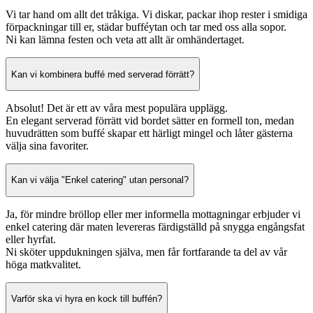
Vi tar hand om allt det tråkiga. Vi diskar, packar ihop rester i smidiga
förpackningar till er, städar bufféytan och tar med oss alla sopor.
Ni kan lämna festen och veta att allt är omhändertaget.
Kan vi kombinera buffé med serverad förrätt?
Absolut! Det är ett av våra mest populära upplägg.
En elegant serverad förrätt vid bordet sätter en formell ton, medan
huvudrätten som buffé skapar ett härligt mingel och låter gästerna
välja sina favoriter.
Kan vi välja "Enkel catering" utan personal?
Ja, för mindre bröllop eller mer informella mottagningar erbjuder vi
enkel catering där maten levereras färdigställd på snygga engångsfat
eller hyrfat.
Ni sköter uppdukningen själva, men får fortfarande ta del av vår
höga matkvalitet.
Varför ska vi hyra en kock till buffén?