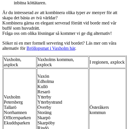
inbitna köttätaren.
Är du intresserad av att kombinera olika typer av menyer för att
skapa det bästa av tvä världar?
Kombinera gärna en elegant serverad förrätt vid borde med vår
buffé som huvudrätt.
Fråga oss om olika lösningar så kommer vi ge dig alternativ!
Söker ni en mer formell servering vid bordet? Läs mer om våra
alternativ för
Bröllopsmat i Vaxholm här
.
Vaxholm,
Vaxholms kommun,
I regionen, axplock
axplock
axplock
Vaxön
Edholma
Kullö
Resarö
Vaxholm
Ytterby
Petersberg
Ytterbystrand
Tallarö
Överby
Österåkers
Norrhamnen
Storäng
kommun
Officersparken
Skarpö
Ekuddsparken
Skarpöby
Rindö