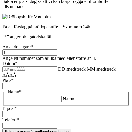
Säkra er plats idag så att vi kan börja bygga er drömbuffé
tillsammans.
Få ett förslag på bröllopsbuffé – Svar inom 24h
”
*
” anger obligatoriska fält
Antal deltagare
*
Ange ett nummer som är lika med eller större än
1
.
Datum
*
DD snedstreck MM snedstreck
ÅÅÅÅ
Plats
*
Namn
*
Namn
E-post
*
Telefon
*
Boka kostnadsfri bröllopskonsultation