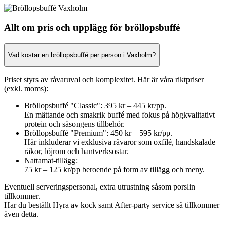
Allt om pris och upplägg för bröllopsbuffé
Vad kostar en bröllopsbuffé per person i Vaxholm?
Priset styrs av råvaruval och komplexitet. Här är våra riktpriser
(exkl. moms):
Bröllopsbuffé "Classic": 395 kr – 445 kr/pp.
En mättande och smakrik buffé med fokus på högkvalitativt
protein och säsongens tillbehör.
Bröllopsbuffé "Premium": 450 kr – 595 kr/pp.
Här inkluderar vi exklusiva råvaror som oxfilé, handskalade
räkor, löjrom och hantverksostar.
Nattamat-tillägg:
75 kr – 125 kr/pp beroende på form av tillägg och meny.
Eventuell serveringspersonal, extra utrustning såsom porslin
tillkommer.
Har du beställt Hyra av kock samt After-party service så tillkommer
även detta.