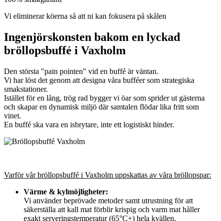
Vi eliminerar köerna så att ni kan fokusera på skålen
Ingenjörskonsten bakom en lyckad
bröllopsbuffé i Vaxholm
Den största "pain pointen" vid en buffé är väntan.
Vi har löst det genom att designa våra bufféer som strategiska
smakstationer.
Istället för en lång, trög rad bygger vi öar som sprider ut gästerna
och skapar en dynamisk miljö där samtalen flödar lika fritt som
vinet.
En buffé ska vara en isbrytare, inte ett logistiskt hinder.
Varför vår bröllopsbuffé i Vaxholm uppskattas av våra bröllopspar:
Värme & kylmöjligheter:
Vi använder beprövade metoder samt utrustning för att
säkerställa att kall mat förblir krispig och varm mat håller
exakt serveringstemperatur (65°C+) hela kvällen.