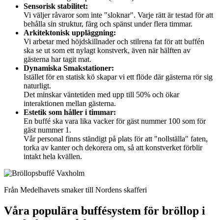
Sensorisk stabilitet:
Vi väljer råvaror som inte "sloknar". Varje rätt är testad för att
behålla sin struktur, färg och spänst under flera timmar.
Arkitektonisk uppläggning:
Vi arbetar med höjdskillnader och stilrena fat för att buffén
ska se ut som ett nylagt konstverk, även när hälften av
gästerna har tagit mat.
Dynamiska Smakstationer:
Istället för en statisk kö skapar vi ett flöde där gästerna rör sig
naturligt.
Det minskar väntetiden med upp till 50% och ökar
interaktionen mellan gästerna.
Estetik som håller i timmar:
En buffé ska vara lika vacker för gäst nummer 100 som för
gäst nummer 1.
Vår personal finns ständigt på plats för att "nollställa" faten,
torka av kanter och dekorera om, så att konstverket förblir
intakt hela kvällen.
Från Medelhavets smaker till Nordens skafferi
Våra populära buffésystem för bröllop i