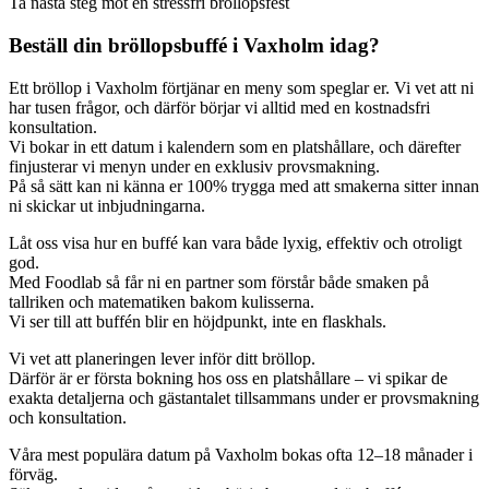
Ta nästa steg mot en stressfri bröllopsfest
Beställ din bröllopsbuffé i Vaxholm idag?
Ett bröllop i Vaxholm förtjänar en meny som speglar er. Vi vet att ni
har tusen frågor, och därför börjar vi alltid med en kostnadsfri
konsultation.
Vi bokar in ett datum i kalendern som en platshållare, och därefter
finjusterar vi menyn under en exklusiv provsmakning.
På så sätt kan ni känna er 100% trygga med att smakerna sitter innan
ni skickar ut inbjudningarna.
Låt oss visa hur en buffé kan vara både lyxig, effektiv och otroligt
god.
Med Foodlab så får ni en partner som förstår både smaken på
tallriken och matematiken bakom kulisserna.
Vi ser till att buffén blir en höjdpunkt, inte en flaskhals.
Vi vet att planeringen lever inför ditt bröllop.
Därför är er första bokning hos oss en platshållare – vi spikar de
exakta detaljerna och gästantalet tillsammans under er provsmakning
och konsultation.
Våra mest populära datum på Vaxholm bokas ofta 12–18 månader i
förväg.