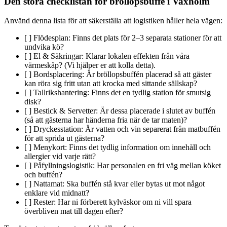
Den stora checklistan för bröllopsbuffé i Vaxholm
Använd denna lista för att säkerställa att logistiken håller hela vägen:
[ ] Flödesplan: Finns det plats för 2–3 separata stationer för att
undvika kö?
[ ] El & Säkringar: Klarar lokalen effekten från våra
värmeskåp? (Vi hjälper er att kolla detta).
[ ] Bordsplacering: Är bröllopsbuffén placerad så att gäster
kan röra sig fritt utan att krocka med sittande sällskap?
[ ] Tallrikshantering: Finns det en tydlig station för smutsig
disk?
[ ] Bestick & Servetter: Är dessa placerade i slutet av buffén
(så att gästerna har händerna fria när de tar maten)?
[ ] Dryckesstation: Är vatten och vin separerat från matbuffén
för att sprida ut gästerna?
[ ] Menykort: Finns det tydlig information om innehåll och
allergier vid varje rätt?
[ ] Påfyllningslogistik: Har personalen en fri väg mellan köket
och buffén?
[ ] Nattamat: Ska buffén stå kvar eller bytas ut mot något
enklare vid midnatt?
[ ] Rester: Har ni förberett kylväskor om ni vill spara
överbliven mat till dagen efter?