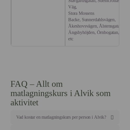
Stavgårdsgatan, Stierncronas
Väg,
Stora Mossens
Backe, Sunnerdahlsvägen,
Åkeshovsvägen, Ålstensgatan,
Ängsbyhöjden, Örnbogatan,
etc
FAQ – Allt om
matlagningskurs i Alvik som
aktivitet
Vad kostar en matlagningskurs per person i Alvik?
Våra kurser ligger normalt mellan 995 kr – 1 695 kr