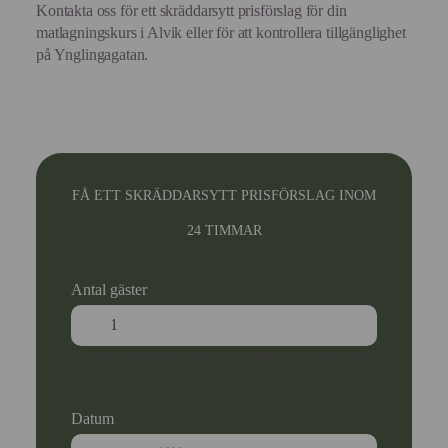
Kontakta oss för ett skräddarsytt prisförslag för din
matlagningskurs i Alvik eller för att kontrollera tillgänglighet
på Ynglingagatan.
FÅ ETT SKRÄDDARSYTT PRISFÖRSLAG INOM
24 TIMMAR
Antal gäster
Ange ett nummer som är lika med eller större än
1
.
Datum