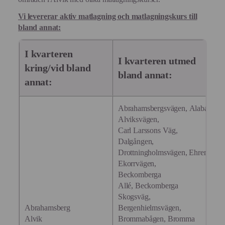
för
anpassade
Vi levererar aktiv matlagning och matlagningskurs till
annonser
bland annat:
I kvarteren
I kvarteren utmed
kring/vid bland
bland annat:
annat:
Abrahamsbergsvägen, Alabasterv
Alviksvägen,
Carl Larssons Väg,
Dalgången,
Drottningholmsvägen, Ehrenstrahl
Ekorrvägen,
Beckomberga
Allé, Beckomberga
Skogsväg,
Abrahamsberg
Bergenhielmsvägen,
Alvik
Brommabågen, Bromma