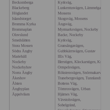
Beckomberga
Kyrkväg,
Blackeberg
Lunkentusvägen, Lämmelgatan, M
Höglandet
Mossens
Islandstorget
Skogsväg, Mossens
Bromma Kyrka
Ängsväg,
Brommaplan
Myrmarksvägen, Nockeby
Olovslund
Backe, Nockeby
Smedslätten
Kyrkväg,
Stora Mossen
Gransångavägen,
Södra Ängby
Gubbkärrsvägen, Gustav
Mariehäll
III:s Väg,
Nockeby
Illerstigen, Klockarstigen, Knyppl
Nockebyhov
Orrspelsvägen,
Norra Ängby
Rökstensvägen, Snörmakarvägen
Åkeshov
Tranebergsvägen, Tunnlandsvägen
Ålsten
Bottens Väg,
Ängbyplan
Törnrosvägen, Urban
Äppelviken
Hjärnes Väg,
Vävstolsvägen,
Sobelgränd,