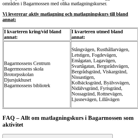
områden i Bagarmossen med olika matlagningskurser.
Vi levererar aktiv matlagning och matlagningskurs till bland
annat:
I kvarteren kring/vid bland
I kvarteren utmed bland
annat:
annat:
Stångvägen, Rusthållarvägen,
Letstigen, Fogdevägen,
Emågatan, Lagavägen,
Bagarmossens Centrum
Svartågatan, Bergsrådsvägen,
Bagermossens skola
Bergrådsgränd, Viskargränd,
Brotorpsskolan
Nissastigen,
Djursjukhuset
Kolbäcksgränd, Byälvsvägen,
Bagarmossens bibliotek
Nidälvsgränd, Fyrisgränd,
Nossagränd, Rottnevägen,
Ljusnevägen, Lillåvägen
FAQ – Allt om matlagningskurs i Bagarmossen som
aktivitet