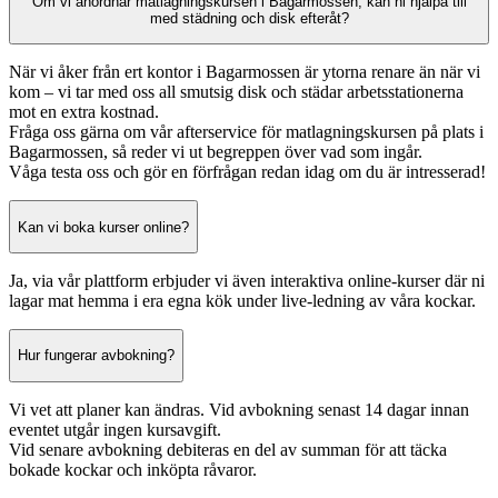
Om vi anordnar matlagningskursen i Bagarmossen, kan ni hjälpa till
med städning och disk efteråt?
När vi åker från ert kontor i Bagarmossen är ytorna renare än när vi
kom – vi tar med oss all smutsig disk och städar arbetsstationerna
mot en extra kostnad.
Fråga oss gärna om vår afterservice för matlagningskursen på plats i
Bagarmossen, så reder vi ut begreppen över vad som ingår.
Våga testa oss och gör en förfrågan redan idag om du är intresserad!
Kan vi boka kurser online?
Ja, via vår plattform erbjuder vi även interaktiva online-kurser där ni
lagar mat hemma i era egna kök under live-ledning av våra kockar.
Hur fungerar avbokning?
Vi vet att planer kan ändras. Vid avbokning senast 14 dagar innan
eventet utgår ingen kursavgift.
Vid senare avbokning debiteras en del av summan för att täcka
bokade kockar och inköpta råvaror.