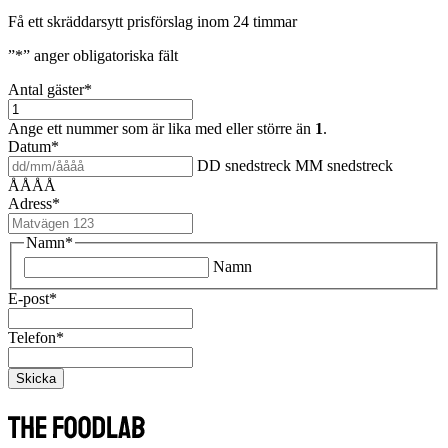
Få ett skräddarsytt prisförslag inom 24 timmar
”
*
” anger obligatoriska fält
Antal gäster
*
Ange ett nummer som är lika med eller större än
1
.
Datum
*
DD snedstreck MM snedstreck
ÅÅÅÅ
Adress
*
Namn
*
Namn
E-post
*
Telefon
*
Skicka