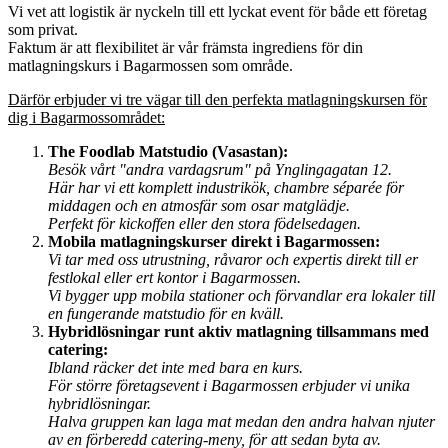
Vi vet att logistik är nyckeln till ett lyckat event för både ett företag
som privat.
Faktum är att flexibilitet är vår främsta ingrediens för din
matlagningskurs i Bagarmossen som område.
Därför erbjuder vi tre vägar till den perfekta matlagningskursen för
dig i Bagarmossområdet:
The Foodlab Matstudio (Vasastan):
Besök vårt "andra vardagsrum" på Ynglingagatan 12.
Här har vi ett komplett industrikök, chambre séparée för
middagen och en atmosfär som osar matglädje.
Perfekt för kickoffen eller den stora födelsedagen.
Mobila matlagningskurser direkt i Bagarmossen:
Vi tar med oss utrustning, råvaror och expertis direkt till er
festlokal eller ert kontor i Bagarmossen.
Vi bygger upp mobila stationer och förvandlar era lokaler till
en fungerande matstudio för en kväll.
Hybridlösningar runt aktiv matlagning tillsammans med
catering:
Ibland räcker det inte med bara en kurs.
För större företagsevent i Bagarmossen erbjuder vi unika
hybridlösningar.
Halva gruppen kan laga mat medan den andra halvan njuter
av en förberedd catering-meny, för att sedan byta av.