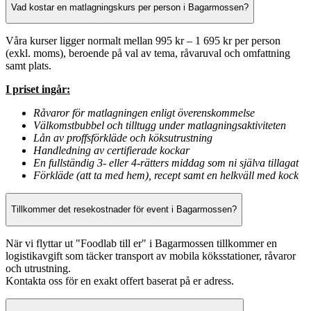
Vad kostar en matlagningskurs per person i Bagarmossen?
Våra kurser ligger normalt mellan 995 kr – 1 695 kr per person
(exkl. moms), beroende på val av tema, råvaruval och omfattning
samt plats.
I priset ingår:
Råvaror för matlagningen enligt överenskommelse
Välkomstbubbel och tilltugg under matlagningsaktiviteten
Lån av proffsförkläde och köksutrustning
Handledning av certifierade kockar
En fullständig 3- eller 4-rätters middag som ni själva tillagat
Förkläde (att ta med hem), recept samt en helkväll med kock
Tillkommer det resekostnader för event i Bagarmossen?
När vi flyttar ut "Foodlab till er" i Bagarmossen tillkommer en
logistikavgift som täcker transport av mobila köksstationer, råvaror
och utrustning.
Kontakta oss för en exakt offert baserat på er adress.