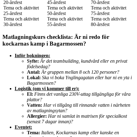
20-årsfest
45-årsfest
70-årsfest
Tema och aktivitet
Tema och aktivitet
Tema och aktivitet
25-årsfest
50-årsfest
75-årsfest
Tema och aktivitet
Tema och aktivitet
Tema och aktivitet
30-årsfest
55-årsfest
80-årsfest
Matlagningskurs checklista: Är ni redo för
kockarnas kamp i Bagarmossen?
Inför bokningen:
Syfte:
Är det teambuilding, kundvård eller en privat
födelsedag?
Antal:
Är gruppen mellan 8 och 120 personer?
Lokal:
Ska vi boka Ynglingagatan eller har ni en yta i
Bagarmossen?
Logistik (om vi kommer till er):
El:
Finns det vanliga 230V-uttag tillgängliga för våra
plattor?
Vatten:
Har vi tillgång till rinnande vatten i närheten
av matlagningsytan?
Allergier:
Har ni samlat in matrisen för specialkost
(senast 7 dagar innan)?
Eventet:
Tema:
Italien, Kockarnas kamp eller kanske en