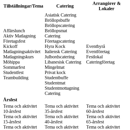
Arrangörer &
Tillställningar/Tema
Catering
Lokaler
Asiatisk Catering
Bröllopsbuffe
Bröllopscatering
Affärslunch
Bröllopsmat
Aktiv Matlagning
Catering
Företagsfest
Företagscatering
Kickoff
Hyra Kock
Eventbyrå
Matlagningsaktivitet
Italiensk Catering
Eventföretag
Matlagningskurs
Julbordscatering
Festlokal
Möhippa
Libanesisk Catering
Cateringföretag
Sommarfest
Mingelmat
Studentfest
Privat kock
Teambuilding
Studentbuffe
Studentmat
Studentmottagning
Catering
Årsfest
Tema och aktivitet
Tema och aktivitet
Tema och aktivitet
10-årsfest
35-årsfest
60-årsfest
Tema och aktivitet
Tema och aktivitet
Tema och aktivitet
15-årsfest
40-årsfest
65-årsfest
Tema och aktivitet
Tema och aktivitet
Tema och aktivitet