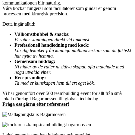
kommunikationen blir naturlig.
Våra kockar fungerar som facilitatorer som guidar er genom
processen med kirurgisk precision.
Detta ingår alltid:
Välkomstbubbel & snacks:
Vi sätter stämningen direkt vid ankomst.
Professionell handledning med kock:
Lär dig tekniker från kunniga mathantverkare som du faktiskt
har nytta av hemma.
Gemensam middag:
Ni njuter av de rätter ni själva skapat, ofta matchade med
noga utvalda viner.
Receptsamling:
Ta med er kunskapen hem till ert eget kök.
Vi har genomfört över 500 teambuilding-event för allt från små
lokala företag i Bagarmossen till globala techbolag.
Fråga oss gärna efter referenser!
Lokal expertis som kan lokalerna och området