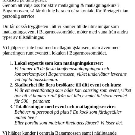
Genom att välja oss för aktiv matlagning & matlagningskurs i
Bagarmossen, så får du inte bara en nära kontakt för företaget utan
personlig service.
Du får också tryggheten i att vi känner till de utmaningar som
matlagningsevent i Bagarmossområdet möter med vana från andra
typer av tillställningar.
Vi hjälper er inte bara med matlagningskursen, utan även med
planeringen runt eventet i lokalen i Bagarmossområdet.
Lokal expertis som kan matlagningskurser:
Vi känner till de flesta konferensanläggningar och
kontorskomplex i Bagarmossen, vilket underlättar leverans
vid tighta tidsscheman.
Skalbarhet för flera besökare till ditt event och kurs:
Vi är ett eventföretag som både kan catering som event, vilket
gör att vi hanterar allt från det lilla eventet till stora eventet
för 500+ personer.
Totallösningar med event och matlagningsservice:
Behöver ni personal på plats? En kock som färdigställer
maten live?
Eller porslin som matchar företagets färger? Vi löser det.
Vi hjälper kunder i centrala Bagarmossen samt i närliggande