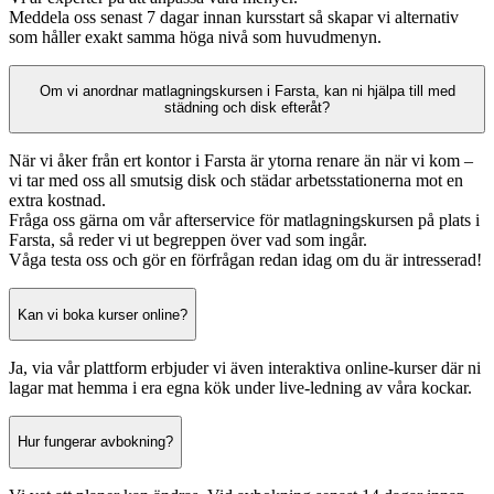
Meddela oss senast 7 dagar innan kursstart så skapar vi alternativ
som håller exakt samma höga nivå som huvudmenyn.
Om vi anordnar matlagningskursen i Farsta, kan ni hjälpa till med
städning och disk efteråt?
När vi åker från ert kontor i Farsta är ytorna renare än när vi kom –
vi tar med oss all smutsig disk och städar arbetsstationerna mot en
extra kostnad.
Fråga oss gärna om vår afterservice för matlagningskursen på plats i
Farsta, så reder vi ut begreppen över vad som ingår.
Våga testa oss och gör en förfrågan redan idag om du är intresserad!
Kan vi boka kurser online?
Ja, via vår plattform erbjuder vi även interaktiva online-kurser där ni
lagar mat hemma i era egna kök under live-ledning av våra kockar.
Hur fungerar avbokning?