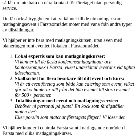
så får du inte bara en nära kontakt för företaget utan personlig
service.
Du får också tryggheten i att vi känner till de utmaningar som
matlagningsevent i Farstaområdet möter med vana från andra typer
av tillställningar.
Vi hjälper er inte bara med matlagningskursen, utan även med
planeringen runt eventet i lokalen i Farstaområdet.
Lokal expertis som kan matlagningskurser:
Vi känner till de flesta konferensanläggningar och
kontorskomplex i Farsta, vilket underlättar leverans vid tighta
tidsscheman.
Skalbarhet för flera besökare till ditt event och kurs:
Vi är ett eventföretag som både kan catering som event, vilket
gör att vi hanterar allt från det lilla eventet till stora eventet
för 500+ personer.
Totallösningar med event och matlagningsservice:
Behöver ni personal på plats? En kock som färdigställer
maten live?
Eller porslin som matchar företagets färger? Vi löser det.
Vi hjälper kunder i centrala Farsta samt i närliggande områden i
Farsta med olika matlagningskurser.