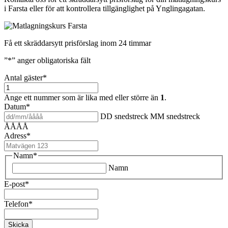
i Farsta eller för att kontrollera tillgänglighet på Ynglingagatan.
Få ett skräddarsytt prisförslag inom 24 timmar
”
*
” anger obligatoriska fält
Antal gäster
*
Ange ett nummer som är lika med eller större än
1
.
Datum
*
DD snedstreck MM snedstreck
ÅÅÅÅ
Adress
*
Namn
*
Namn
E-post
*
Telefon
*
Skicka