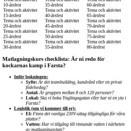
10-årsfest
35-årsfest
60-årsfest
Tema och aktivitet
Tema och aktivitet
Tema och aktivitet
15-årsfest
40-årsfest
65-årsfest
Tema och aktivitet
Tema och aktivitet
Tema och aktivitet
20-årsfest
45-årsfest
70-årsfest
Tema och aktivitet
Tema och aktivitet
Tema och aktivitet
25-årsfest
50-årsfest
75-årsfest
Tema och aktivitet
Tema och aktivitet
Tema och aktivitet
30-årsfest
55-årsfest
80-årsfest
Matlagningskurs checklista: Är ni redo för
kockarnas kamp i Farsta?
Inför bokningen:
Syfte:
Är det teambuilding, kundvård eller en privat
födelsedag?
Antal:
Är gruppen mellan 8 och 120 personer?
Lokal:
Ska vi boka Ynglingagatan eller har ni en yta i
Farsta?
Logistik (om vi kommer till er):
El:
Finns det vanliga 230V-uttag tillgängliga för våra
plattor?
Vatten:
Har vi tillgång till rinnande vatten i närheten
av matlagningsytan?