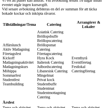
Vi vet att planer kan ändras. Vid avbokning senast 14 dagar innan
eventet utgår ingen kursavgift.
Vid senare avbokning debiteras en del av summan för att täcka
bokade kockar och inköpta råvaror.
Arrangörer &
Tillställningar/Tema
Catering
Lokaler
Asiatisk Catering
Bröllopsbuffe
Bröllopscatering
Affärslunch
Bröllopsmat
Aktiv Matlagning
Catering
Företagsfest
Företagscatering
Kickoff
Hyra Kock
Eventbyrå
Matlagningsaktivitet
Italiensk Catering
Eventföretag
Matlagningskurs
Julbordscatering
Festlokal
Möhippa
Libanesisk Catering
Cateringföretag
Sommarfest
Mingelmat
Studentfest
Privat kock
Teambuilding
Studentbuffe
Studentmat
Studentmottagning
Catering
Årsfest
Tema och aktivitet
Tema och aktivitet
Tema och aktivitet