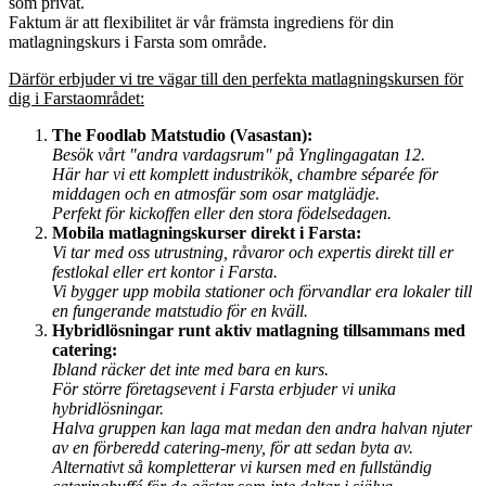
som privat.
Faktum är att flexibilitet är vår främsta ingrediens för din
matlagningskurs i Farsta som område.
Därför erbjuder vi tre vägar till den perfekta matlagningskursen för
dig i Farstaområdet:
The Foodlab Matstudio (Vasastan):
Besök vårt "andra vardagsrum" på Ynglingagatan 12.
Här har vi ett komplett industrikök, chambre séparée för
middagen och en atmosfär som osar matglädje.
Perfekt för kickoffen eller den stora födelsedagen.
Mobila matlagningskurser direkt i Farsta:
Vi tar med oss utrustning, råvaror och expertis direkt till er
festlokal eller ert kontor i Farsta.
Vi bygger upp mobila stationer och förvandlar era lokaler till
en fungerande matstudio för en kväll.
Hybridlösningar runt aktiv matlagning tillsammans med
catering:
Ibland räcker det inte med bara en kurs.
För större företagsevent i Farsta erbjuder vi unika
hybridlösningar.
Halva gruppen kan laga mat medan den andra halvan njuter
av en förberedd catering-meny, för att sedan byta av.
Alternativt så kompletterar vi kursen med en fullständig