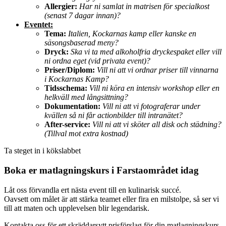
Allergier:
Har ni samlat in matrisen för specialkost
(senast 7 dagar innan)?
Eventet:
Tema:
Italien, Kockarnas kamp eller kanske en
säsongsbaserad meny?
Dryck:
Ska vi ta med alkoholfria dryckespaket eller vill
ni ordna eget (vid privata event)?
Priser/Diplom:
Vill ni att vi ordnar priser till vinnarna
i Kockarnas Kamp?
Tidsschema:
Vill ni köra en intensiv workshop eller en
helkväll med långsittning?
Dokumentation:
Vill ni att vi fotograferar under
kvällen så ni får actionbilder till intranätet?
After-service:
Vill ni att vi sköter all disk och städning?
(Tillval mot extra kostnad)
Ta steget in i kökslabbet
Boka er matlagningskurs i Farstaområdet idag
Låt oss förvandla ert nästa event till en kulinarisk succé.
Oavsett om målet är att stärka teamet eller fira en milstolpe, så ser vi
till att maten och upplevelsen blir legendarisk.
Kontakta oss för ett skräddarsytt prisförslag för din matlagningskurs