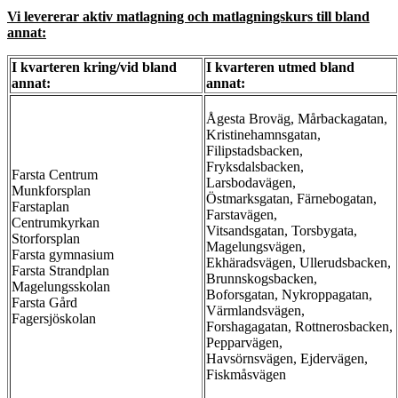
Vi levererar aktiv matlagning och matlagningskurs till bland
annat:
I kvarteren kring/vid bland
I kvarteren utmed bland
annat:
annat:
Ågesta Broväg, Mårbackagatan,
Kristinehamnsgatan,
Filipstadsbacken,
Fryksdalsbacken,
Farsta Centrum
Larsbodavägen,
Munkforsplan
Östmarksgatan, Färnebogatan,
Farstaplan
Farstavägen,
Centrumkyrkan
Vitsandsgatan, Torsbygata,
Storforsplan
Magelungsvägen,
Farsta gymnasium
Ekhäradsvägen, Ullerudsbacken,
Farsta Strandplan
Brunnskogsbacken,
Magelungsskolan
Boforsgatan, Nykroppagatan,
Farsta Gård
Värmlandsvägen,
Fagersjöskolan
Forshagagatan, Rottnerosbacken,
Pepparvägen,
Havsörnsvägen, Ejdervägen,
Fiskmåsvägen