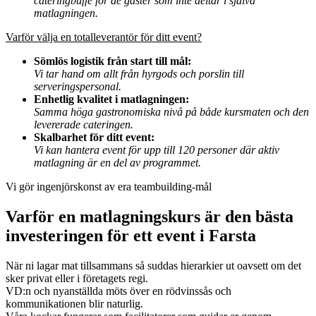
cateringbuffé för de gäster som inte deltar i själva
matlagningen.
Varför välja en totalleverantör för ditt event?
Sömlös logistik från start till mål:
Vi tar hand om allt från hyrgods och porslin till
serveringspersonal.
Enhetlig kvalitet i matlagningen:
Samma höga gastronomiska nivå på både kursmaten och den
levererade cateringen.
Skalbarhet för ditt event:
Vi kan hantera event för upp till 120 personer där aktiv
matlagning är en del av programmet.
Vi gör ingenjörskonst av era teambuilding-mål
Varför en matlagningskurs är den bästa
investeringen för ett event i Farsta
När ni lagar mat tillsammans så suddas hierarkier ut oavsett om det
sker privat eller i företagets regi.
VD:n och nyanställda möts över en rödvinssås och
kommunikationen blir naturlig.