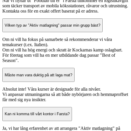
När vi flyttar ut "Foodlab till er" i Farsta tillkommer en logistikavgift
som täcker transport av mobila köksstationer, råvaror och utrustning.
Kontakta oss för en exakt offert baserat på er adress.
Vilken typ av "Aktiv matlagning" passar min grupp bäst?
Om ni vill ha fokus på samarbete så rekommenderar vi våra
temakurser (t.ex. Italien).
Om ni vill ha hög energi och skratt är Kockarnas kamp oslagbart.
För företag som vill ha en mer utbildande dag passar "Best of
Season".
Måste man vara duktig på att laga mat?
Absolut inte! Våra kurser är designade för alla nivåer.
Vi anpassar utmaningarna så att både nybörjaren och hemmaproffset
får med sig nya insikter.
Kan ni komma till vårt kontor i Farsta?
Ja, vi har lång erfarenhet av att arrangera "Aktiv matlagning" på