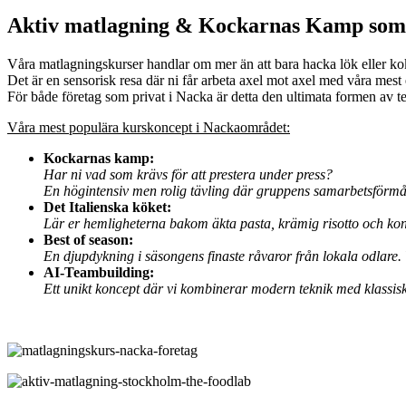
Aktiv matlagning & Kockarnas Kamp som 
Våra matlagningskurser handlar om mer än att bara hacka lök eller ko
Det är en sensorisk resa där ni får arbeta axel mot axel med våra mest
För både företag som privat i Nacka är detta den ultimata formen av t
Våra mest populära kurskoncept i Nackaområdet:
Kockarnas kamp:
Har ni vad som krävs för att prestera under press?
En högintensiv men rolig tävling där gruppens samarbetsförmåga
Det Italienska köket:
Lär er hemligheterna bakom äkta pasta, krämig risotto och kons
Best of season:
En djupdykning i säsongens finaste råvaror från lokala odlare
AI-Teambuilding:
Ett unikt koncept där vi kombinerar modern teknik med klassiskt