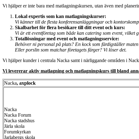
Vi hjälper er inte bara med matlagningskursen, utan även med planeri
Lokal expertis som kan matlagningskurser:
Vi känner till de flesta konferensanläggningar och kontorskompl
Skalbarhet för flera besökare till ditt event och kurs:
Vi är ett eventföretag som både kan catering som event, vilket gör
Totallösningar med event och matlagningsservice:
Behöver ni personal på plats? En kock som färdigställer maten 
Eller porslin som matchar företagets färger? Vi löser det.
Vi hjälper kunder i centrala Nacka samt i närliggande områden i Nac
Vi levererar aktiv matlagning och matlagningskurs till bland ann
Nacka
, axplock
Nacka
Nacka Forum
Nacka stadshus
Järla skola
Forumkyrkan
Jarlabergs skola