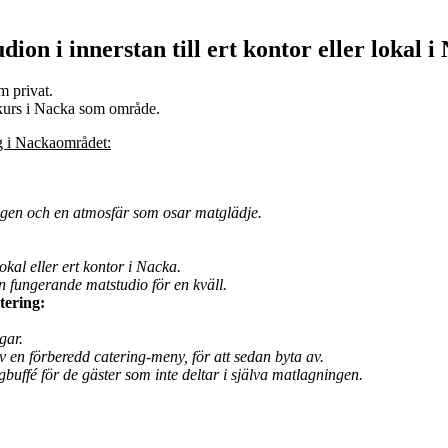
ion i innerstan till ert kontor eller lokal
om privat.
gskurs i Nacka som område.
ig i Nackaområdet:
agen och en atmosfär som osar matglädje.
lokal eller ert kontor i Nacka.
en fungerande matstudio för en kväll.
tering:
gar.
en förberedd catering-meny, för att sedan byta av.
gbuffé för de gäster som inte deltar i själva matlagningen.