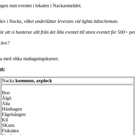
ngen runt eventet i lokalen i Nackaområdet.
ex i Nacka, vilket underlättar leverans vid tighta tidsscheman.
 att vi hanterar allt från det lilla eventet till stora eventet för 500+ pe
live?
ka med olika matlagningskurser.
at:
Nacka
kommun, axplock
Boo
Älgö
Älta
Hästhagen
Fågelsången
Kil
SKuru
Fisksätra