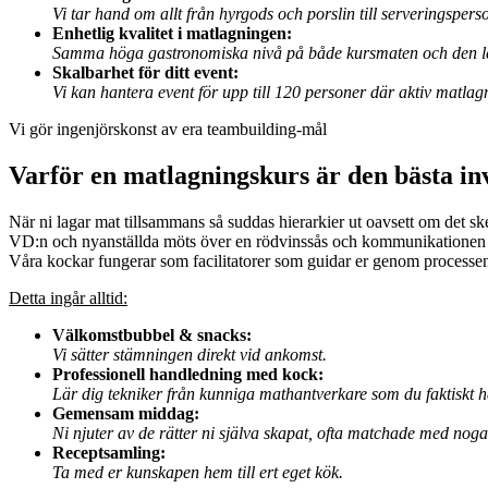
Vi tar hand om allt från hyrgods och porslin till serveringspers
Enhetlig kvalitet i matlagningen:
Samma höga gastronomiska nivå på både kursmaten och den le
Skalbarhet för ditt event:
Vi kan hantera event för upp till 120 personer där aktiv matla
Vi gör ingenjörskonst av era teambuilding-mål
Varför en matlagningskurs är den bästa inv
När ni lagar mat tillsammans så suddas hierarkier ut oavsett om det sker 
VD:n och nyanställda möts över en rödvinssås och kommunikationen b
Våra kockar fungerar som facilitatorer som guidar er genom processen
Detta ingår alltid:
Välkomstbubbel & snacks:
Vi sätter stämningen direkt vid ankomst.
Professionell handledning med kock:
Lär dig tekniker från kunniga mathantverkare som du faktiskt 
Gemensam middag:
Ni njuter av de rätter ni själva skapat, ofta matchade med noga
Receptsamling:
Ta med er kunskapen hem till ert eget kök.