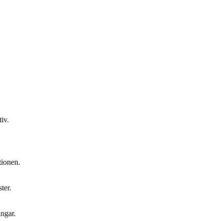
iv.
tionen.
ster.
ingar.