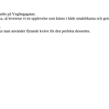
studio på Ynglingagatan.
 Nacka, så levererar vi en upplevelse som känns i både smaklökarna och g
.
hur man använder flytande kväve för den perfekta desserten.