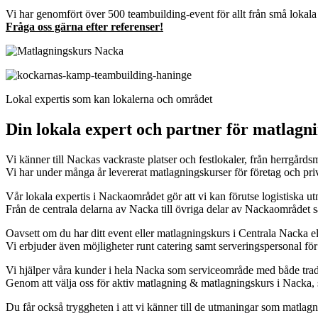
Vi har genomfört över 500 teambuilding-event för allt från små lokala 
Fråga oss gärna efter referenser!
Lokal expertis som kan lokalerna och området
Din lokala expert och partner för matlagn
Vi känner till Nackas vackraste platser och festlokaler, från herrgårdsmil
Vi har under många år levererat matlagningskurser för företag och priv
Vår lokala expertis i Nackaområdet gör att vi kan förutse logistiska u
Från de centrala delarna av Nacka till övriga delar av Nackaområdet s
Oavsett om du har ditt event eller matlagningskurs i Centrala Nacka ell
Vi erbjuder även möjligheter runt catering samt serveringspersonal för at
Vi hjälper våra kunder i hela Nacka som serviceområde med både tradi
Genom att välja oss för aktiv matlagning & matlagningskurs i Nacka, så
Du får också tryggheten i att vi känner till de utmaningar som matlag