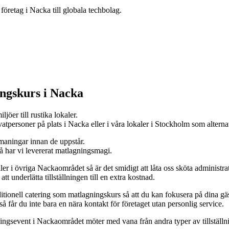
företag i Nacka till globala techbolag.
ingskurs i Nacka
jöer till rustika lokaler.
atpersoner på plats i Nacka eller i våra lokaler i Stockholm som alternat
tmaningar innan de uppstår.
å har vi levererat matlagningsmagi.
er i övriga Nackaområdet så är det smidigt att låta oss sköta administra
t underlätta tillställningen till en extra kostnad.
tionell catering som matlagningskurs så att du kan fokusera på dina gä
 får du inte bara en nära kontakt för företaget utan personlig service.
ningsevent i Nackaområdet möter med vana från andra typer av tillställn