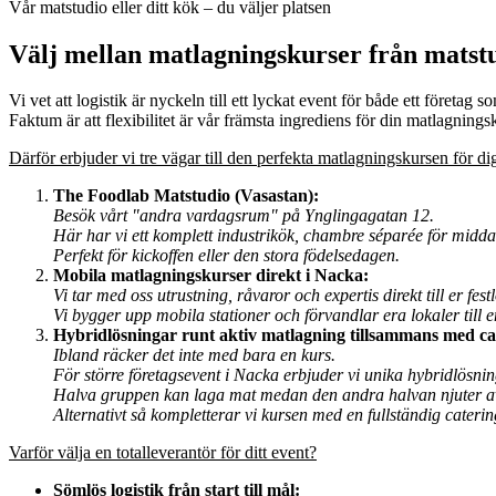
Vår matstudio eller ditt kök – du väljer platsen
Välj mellan matlagningskurser från matstud
Vi vet att logistik är nyckeln till ett lyckat event för både ett företag s
Faktum är att flexibilitet är vår främsta ingrediens för din matlagnin
Därför erbjuder vi tre vägar till den perfekta matlagningskursen för d
The Foodlab Matstudio (Vasastan):
Besök vårt "andra vardagsrum" på Ynglingagatan 12.
Här har vi ett komplett industrikök, chambre séparée för midd
Perfekt för kickoffen eller den stora födelsedagen.
Mobila matlagningskurser direkt i Nacka:
Vi tar med oss utrustning, råvaror och expertis direkt till er fest
Vi bygger upp mobila stationer och förvandlar era lokaler till 
Hybridlösningar runt aktiv matlagning tillsammans med ca
Ibland räcker det inte med bara en kurs.
För större företagsevent i Nacka erbjuder vi unika hybridlösnin
Halva gruppen kan laga mat medan den andra halvan njuter av 
Alternativt så kompletterar vi kursen med en fullständig caterin
Varför välja en totalleverantör för ditt event?
Sömlös logistik från start till mål: