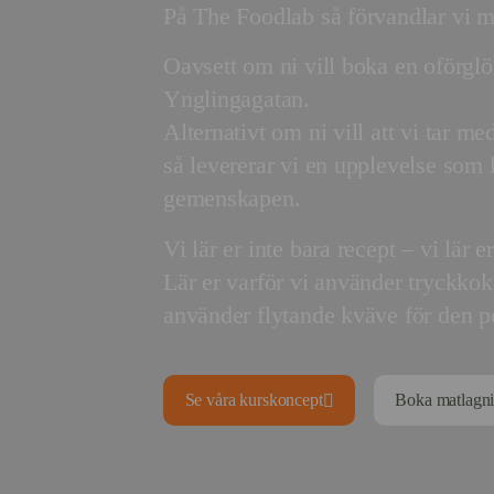
På The Foodlab så förvandlar vi ma
Oavsett om ni vill boka en oförglö
Ynglingagatan.
Alternativt om ni vill att vi tar me
så levererar vi en upplevelse som
gemenskapen.
Vi lär er inte bara recept – vi lä
Lär er varför vi använder tryckko
använder flytande kväve för den pe
Se våra kurskoncept
Boka matlagni