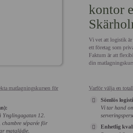
kontor e
Skärho
Vi vet att logistik ä
ett företag som priva
Faktum är att flexibi
din matlagningskur
fekta matlagningskursen för
Varför välja en total
Sömlös logisti
n):
Vi tar hand om
å Ynglingagatan 12.
serveringspers
k, chambre séparée för
Enhetlig kval
ar matglädje.