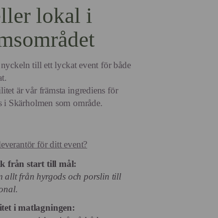
ller lokal i
lmsområdet
r nyckeln till ett lyckat event för både
t.
litet är vår främsta ingrediens för
s i Skärholmen som område.
leverantör för ditt event?
k från start till mål:
 allt från hyrgods och porslin till
onal.
itet i matlagningen: