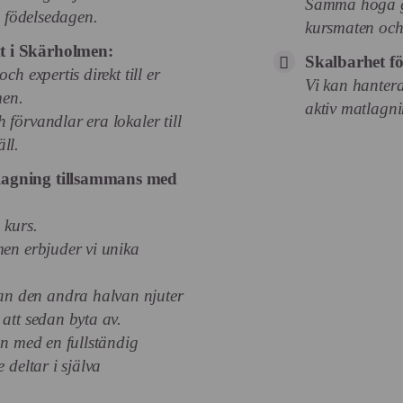
Samma höga g
ra födelsedagen.
kursmaten och 
t i Skärholmen:
Skalbarhet för
ch expertis direkt till er
Vi kan hantera
men.
aktiv matlagn
 förvandlar era lokaler till
ll.
lagning tillsammans med
 kurs.
men erbjuder vi unika
n den andra halvan njuter
 att sedan byta av.
en med en fullständig
 deltar i själva