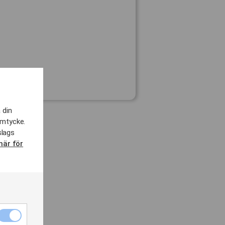
 din
amtycke.
slags
här för
Nödvändiga
cookies