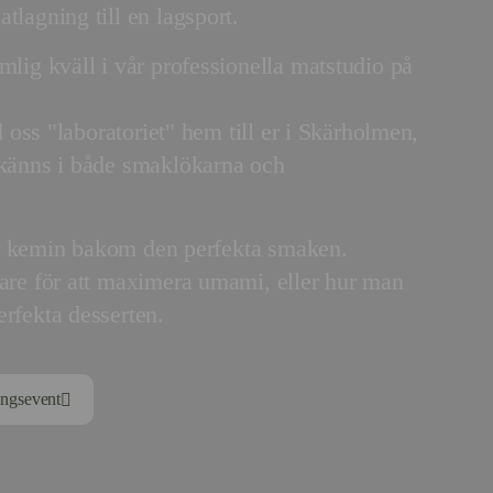
tlagning till en lagsport.
mlig kväll i vår professionella matstudio på
d oss "laboratoriet" hem till er i Skärholmen,
 känns i både smaklökarna och
r er kemin bakom den perfekta smaken.
kare för att maximera umami, eller hur man
rfekta desserten.
ngsevent