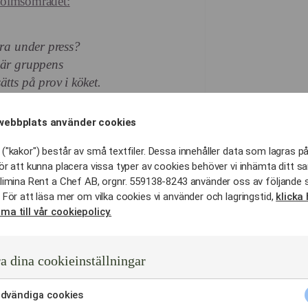
holmsområdet:
era under press?
där gruppens
tts på prov i köket.
webbplats använder cookies
asta, krämig risotto och
alitativa ingredienser.
("kakor") består av små textfiler. Dessa innehåller data som lagras på
ör att kunna placera vissa typer av cookies behöver vi inhämta ditt s
limina Rent a Chef AB, orgnr. 559138-8243 använder oss av följande 
e råvaror från lokala
 För att läsa mer om vilka cookies vi använder och lagringstid,
klicka 
a smaker och moderna
ma till vår cookiepolicy.
a dina cookieinställningar
ar modern teknik med
 innovativa företaget.
dvändiga cookies