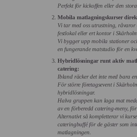
Perfekt för kickoffen eller den sto
Mobila matlagningskurser direk
Vi tar med oss utrustning, råvaror o
festlokal eller ert kontor i Skärhol
Vi bygger upp mobila stationer och
en fungerande matstudio för en kvä
Hybridlösningar runt aktiv mat
catering:
Ibland räcker det inte med bara en
För större företagsevent i Skärhol
hybridlösningar.
Halva gruppen kan laga mat meda
av en förberedd catering-meny, för
Alternativt så kompletterar vi kurs
cateringbuffé för de gäster som inte
matlagningen.