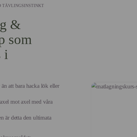
D TÄVLINGSINSTINKT
ng &
p som
 i
n att bara hacka lök eller
a axel mot axel med våra
n är detta den ultimata