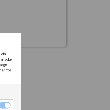
 din
amtycke.
slags
här för
Nödvändiga
cookies