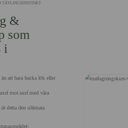
D TÄVLINGSINSTINKT
ng &
p som
 i
n att bara hacka lök eller
a axel mot axel med våra
 är detta den ultimata
ntunaområdet: