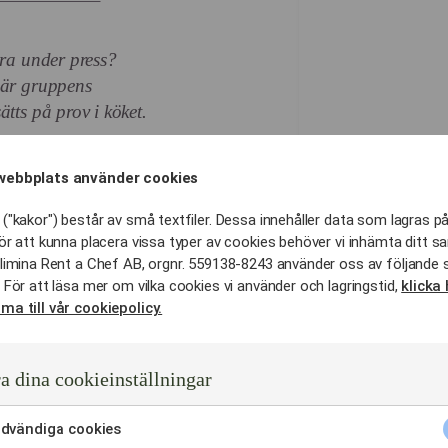
era under press?
där gruppens
tts på prov i köket.
asta, krämig risotto och
webbplats använder cookies
alitativa ingredienser.
("kakor") består av små textfiler. Dessa innehåller data som lagras på
ör att kunna placera vissa typer av cookies behöver vi inhämta ditt s
e råvaror från lokala
limina Rent a Chef AB, orgnr. 559138-8243 använder oss av följande 
 För att läsa mer om vilka cookies vi använder och lagringstid,
klicka 
a smaker och moderna
ma till vår cookiepolicy.
a dina cookieinställningar
ar modern teknik med
 innovativa företaget.
dvändiga cookies