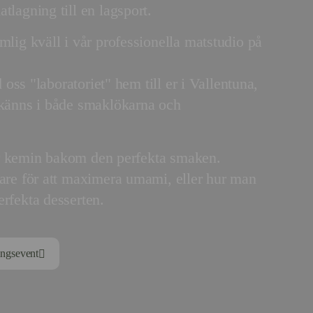
tlagning till en lagsport.
mlig kväll i vår professionella matstudio på
d oss "laboratoriet" hem till er i Vallentuna,
 känns i både smaklökarna och
r er kemin bakom den perfekta smaken.
kare för att maximera umami, eller hur man
rfekta desserten.
ngsevent