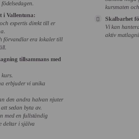
ra födelsedagen.
kursmaten och 
 i Vallentuna:
Skalbarhet för
ch expertis direkt till er
Vi kan hantera
na.
aktiv matlagn
 förvandlar era lokaler till
ll.
lagning tillsammans med
 kurs.
na erbjuder vi unika
n den andra halvan njuter
 att sedan byta av.
en med en fullständig
 deltar i själva