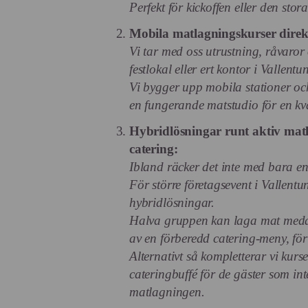
Perfekt för kickoffen eller den sto
Mobila matlagningskurser direkt
Vi tar med oss utrustning, råvaror o
festlokal eller ert kontor i Vallentu
Vi bygger upp mobila stationer och
en fungerande matstudio för en kvä
Hybridlösningar runt aktiv mat
catering:
Ibland räcker det inte med bara en
För större företagsevent i Vallentu
hybridlösningar.
Halva gruppen kan laga mat meda
av en förberedd catering-meny, för
Alternativt så kompletterar vi kurs
cateringbuffé för de gäster som inte
matlagningen.