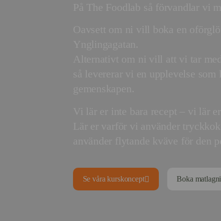
På The Foodlab så förvandlar vi ma
Oavsett om ni vill boka en oförglö
Ynglingagatan.
Alternativt om ni vill att vi tar me
så levererar vi en upplevelse som
gemenskapen.
Vi lär er inte bara recept – vi lä
Lär er varför vi använder tryckko
använder flytande kväve för den pe
Se våra kurskoncept
Boka matlagni