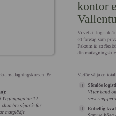
kontor e
Vallent
Vi vet att logistik ä
ett företag som priva
Faktum är att flexibi
din matlagningskur
fekta matlagningskursen för
Varför välja en total
Sömlös logisti
n):
Vi tar hand om
å Ynglingagatan 12.
serveringspers
k, chambre séparée för
Enhetlig kval
ar matglädje.
Samma höga g