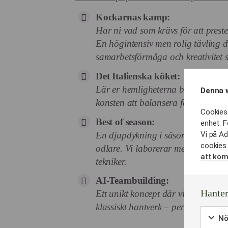
Kockarnas kamp:
Har ni vad som krävs för att prest
En högintensiv men rolig tävling 
samarbetsförmåga och kreativitet sä
Det Italienska köket:
Lär er hemligheterna bakom äkta p
Denna 
konsten att balansera få men högkv
Cookies 
Best of season:
enhet. F
En djupdykning i säsongens finast
Vi på Ad
cookies.
odlare. Vi laborerar med nordisk
att kom
tekniker.
AI-Teambuilding:
Hanter
Ett unikt koncept där vi kombiner
klassiskt hantverk – perfekt för det
Nö