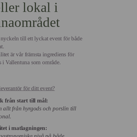
ller lokal i
unaområdet
r nyckeln till ett lyckat event för både
t.
litet är vår främsta ingrediens för
s i Vallentuna som område.
leverantör för ditt event?
k från start till mål:
 allt från hyrgods och porslin till
onal.
itet i matlagningen:
astronomiska nivå på både