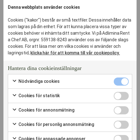
Denna webbplats använder cookies
Salem
Nytorp
Botkyrka
Cookies ("kakor") består av små textfiler. Dessa innehåller data
kommun
Salems
Rönninge
som lagras på din enhet. För att kunna placera vissa typer av
Centrum
Södertälje
cookies behöver vi inhämta ditt samtycke. Vi på Adlimina Rent
Salem
kommun
a Chef AB, orgnr. 559138-8243 använder oss av följande slags
Rönninge
Sandbäck
cookies. För att läsa mer om vilka cookies vi använder och
Centrum
Huddige
lagringstid,
klicka här för att komma till vår cookiepolicy.
Söderby
kommun
Uttran
Tumba
Haninge
Hantera dina cookieinställningar
Söderby
kommun
gård
Nödvändi
Nödvändiga cookies
cookies
Söderby
Markera
kryssruta
för
Park
Cookies
Cookies för statistik
att
för
Markera
Säby
samtycka
statistik
för
till
Cookies
Torg
Cookies för annonsmätning
kryssruta
att
användning
för
Markera
samtycka
av
annonsmä
för
till
Cookies
Nödvändiga
Cookies för personlig annonsmätning
kryssruta
att
användning
för
cookies
Markera
samtycka
av
personlig
för
till
Cookies
Cookies
Cookies för anpassade annonser
annonsmä