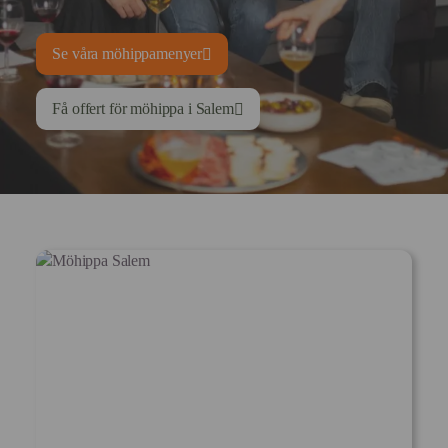
Se våra möhippamenyer
Få offert för möhippa i Salem