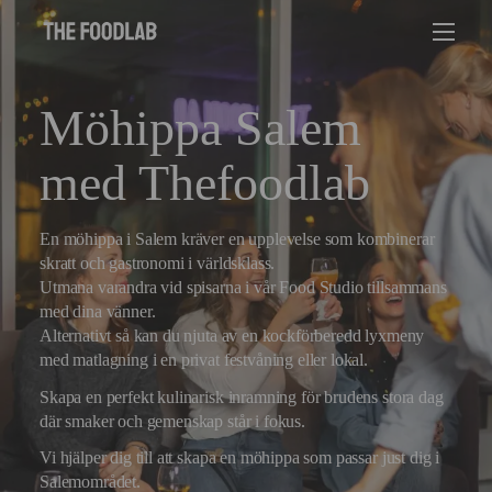
Möhippa Salem
med Thefoodlab
En möhippa i Salem kräver en upplevelse som kombinerar
skratt och gastronomi i världsklass.
Utmana varandra vid spisarna i vår Food Studio tillsammans
med dina vänner.
Alternativt så kan du njuta av en kockförberedd lyxmeny
med matlagning i en privat festvåning eller lokal.
Skapa en perfekt kulinarisk inramning för brudens stora dag
där smaker och gemenskap står i fokus.
Vi hjälper dig till att skapa en möhippa som passar just dig i
Salemområdet.