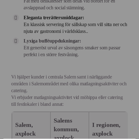
Fat med delikatesser som delas vid bordet för en
avslappnad och social stämning.
Eleganta trerättersmiddagar:
En klassisk servering för sällskap som vill sitta ner och
njuta av gastronomi i världsklass..
Lyxiga bufféuppdukningar:
Ett generöst urval av säsongens smaker som passar
perfekt i en större festvåning.
Vi hjälper kunder i centrala Salem samt i närliggande
områden i Salemområdet med olika matlagningsaktiviter och
catering.
Vi erbjuder matlagningsaktivitet vid möhippa eller catering
till festlokaler i bland annat:
Salems
Salem,
I regionen,
kommun,
axplock
axplock
axplock