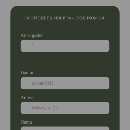
FÅ OFFERT PÅ MÖHIPPA – SVAR INOM 24H
Antal gäster
Ange ett nummer som är lika med eller större än
1
.
Datum
Adress
Namn