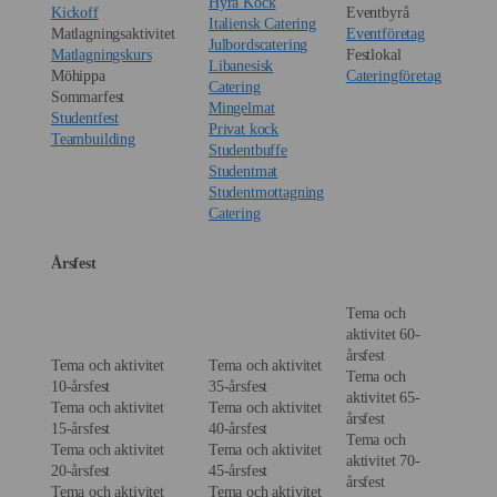
Hyra Kock
Kickoff
Eventbyrå
Italiensk Catering
Matlagningsaktivitet
Eventföretag
Julbordscatering
Matlagningskurs
Festlokal
Libanesisk
Möhippa
Cateringföretag
Catering
Sommarfest
Mingelmat
Studentfest
Privat kock
Teambuilding
Studentbuffe
Studentmat
Studentmottagning
Catering
Årsfest
Tema och
aktivitet 60-
årsfest
Tema och aktivitet
Tema och aktivitet
Tema och
10-årsfest
35-årsfest
aktivitet 65-
Tema och aktivitet
Tema och aktivitet
årsfest
15-årsfest
40-årsfest
Tema och
Tema och aktivitet
Tema och aktivitet
aktivitet 70-
20-årsfest
45-årsfest
årsfest
Tema och aktivitet
Tema och aktivitet