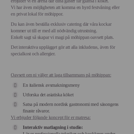
erbjuder vi en arena där dina gäster får glänsa i köket.
Vi har även möjligheten att komma en hyrd festvåning eller
en privat lokal för möhippor.
Du kan även beställa exklusiv catering där våra kockar
kommer ut till er med all nödvändig utrustning.
Enkelt sagt så skapar vi magi på möhippan oavsett plats.
Det interaktiva upplägget gör att alla inkluderas, även för
specialkost och allergier.
Oavsett om ni väljer att laga tillsammans på möhippan:
En italiensk avsmakningsmeny
Utforska det asiatiska köket
Satsa på modern nordisk gastronomi med säsongens
finaste råvaror.
Vi erbjuder följande koncept för er matresa:
Interaktiv matlagning i studio:
Lär er professionella tekniker och kockknep under